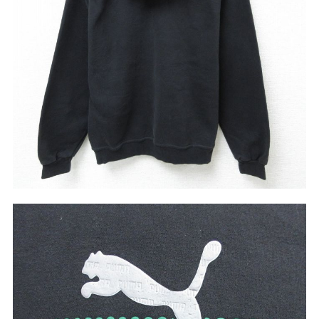
こだわりから探す
Search by Particular
サイズから探す（メンズ）
Search by Size
ジャケット
XS
S
M
L
XL
スウェット
XS
S
M
L
XL
長袖シャツ
XS
S
M
L
XL
半袖シャツ
XS
S
M
L
XL
Tシャツ
XS
S
M
L
XL
W30以下
W31,W32
パンツ
W33,W34
W35,W36