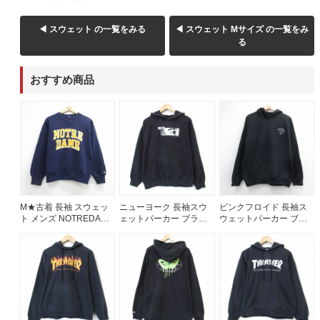
◀ スウェット の一覧をみる
◀ スウェット Mサイズ の一覧をみ
る
おすすめ商品
M★古着 長袖 スウェッ
ニューヨーク 長袖スウ
ピンクフロイド 長袖ス
ト メンズ NOTREDAM
ェットパーカー ブラッ
ウェットパーカー ブラ
クルーネック ネイビー
ク メンズXL相当 | 古着
ック メンズL相当 | 古着
26aug05