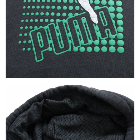
W37以上
マニアックから探す
Search by Maniac
バンド
アニメ
映画
Tシャツ
Tシャツ
Tシャツ
USA製
ボロ
ミリタリー
すべてのマニアックを見る
年代から探す
Search by Period
90年代
80年代
70年代