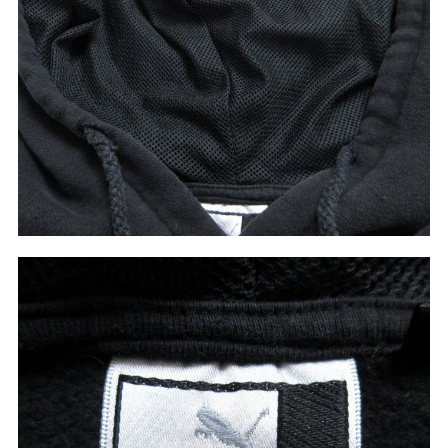
60年代
50年代
40年代
すべての年代を見る
週刊ラッシュアウト新聞
古着コラム
メディア・イベント情報
Youtube 古着屋Rush Out チャンネル
スタッフコーディネート