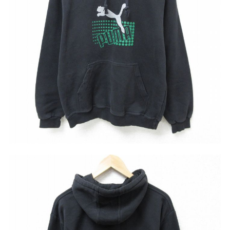
リーバイス
チック
ア行
カ行
サ行
タ行
ナ行
ハ行
マ行
ラ行
アイテムから探す
Search by Item
ジャケット
スウェット
セーター
長袖シャツ
半袖シャツ
Tシャツ
パンツ
レディース
子供服
雑貨/小物