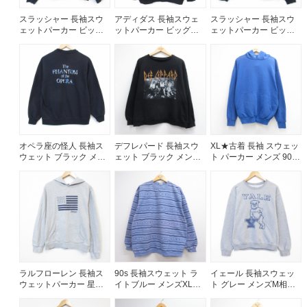
スラッシャー 長袖スウ
アディダス 長袖スウェ
スラッシャー 長袖スウ
ェットパーカー ビッグ
ットパーカー ビッグロ
ェットパーカー ビッグ
ロゴ ブラック メンズL相
ゴ ブラック メンズXL相
ロゴ ブラック メンズL相
当 | 古着
当 | 古着
当 | 古着
オペラ座の怪人 長袖ス
デフレパード 長袖スウ
XL★古着 長袖 スウェッ
ウェット ブラック メン
ェット ブラック メンズ
ト パーカー メンズ 90年
ズM相当 | 古着
XL相当 | 古着
代 90s 無地 USA製 ブル
ー 26aug05
ラルフローレン 長袖ス
90s 長袖スウェット ラ
イェール 長袖スウェッ
ウェットパーカー 星条
イトブルー メンズXL相
ト グレー メンズM相当 |
旗 グレー メンズL相当 |
当 | 古着
古着
古着