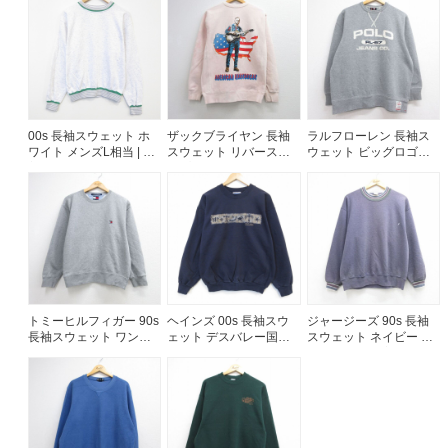
00s 長袖スウェット ホ
ザックブライヤン 長袖
ラルフローレン 長袖ス
ワイト メンズL相当 | 古
スウェット リバースタ
ウェット ビッグロゴ刺
着
イプ ピンク メンズL相当
繍 グレー メンズL相当 |
| 古着
古着
トミーヒルフィガー 90s
ヘインズ 00s 長袖スウ
ジャージーズ 90s 長袖
長袖スウェット ワンポ
ェット デスバレー国立
スウェット ネイビー メ
イントロゴ グレー メン
公園 ネイビー メンズL相
ンズL相当 | 古着
ズL相当 | 古着
当 | 古着