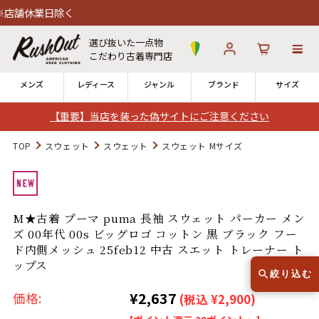
日除く
選び抜いた一点物
こだわり古着専門店
メンズ
レディース
ジャンル
ブランド
サイズ
【重要】当店を装った偽サイトにご注意ください
ログイン
お気に入り
カート
TOP
スウェット
スウェット
スウェット Mサイズ
店舗一覧
→
全国7店舗・公式通販の比較
M★古着 プーマ puma 長袖 スウェット パーカー メン
ズ 00年代 00s ビッグロゴ コットン 黒 ブラック フー
12時までのご注文で当日出荷！
発送について
ド内側メッシュ 25feb12 中古 スエット トレーナー ト
※対応不可：日祝、長期休暇、セール
ップス
絞り込む
¥2,637
価格:
(税込 ¥2,900)