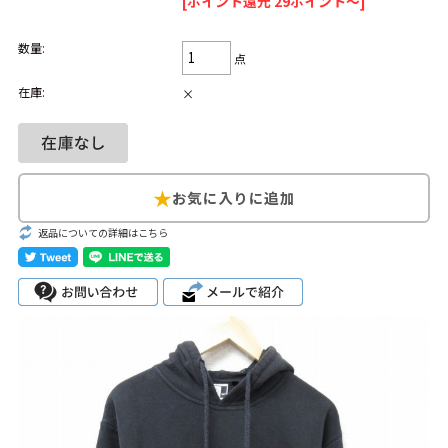
[ポイント還元 29ポイント～]
Search by Hotword
今週のHOTワード（7/29〜8/4）
数量:
点
1
Tシャツ USA製
2
映画
3
ミリタリー
4
スターウォーズ
在庫:
×
5
ラルフローレン
6
大きいサイズ
7
アニメ
8
ディズニー
ブランドから探す
Search by Brand
返品についての詳細はこちら
ザ・ノース・フェ
ラルフ ローレン
イス
チャンピオン
パタゴニア
カーハート
ディッキーズ
アディダス
ナイキ
ラッセル・アスレ