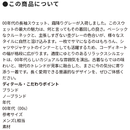
ご利用案内
●
この商品について
お客様の声
レビュー1万件突破
お気に入りリスト
00年代の長袖スウェット、霜降りグレーが入荷しました。このスウ
会員登録
ェットの最大の魅力は、何と言ってもその着回しの良さ。ベーシック
メルマガ登録
なクルーネックと、主張しすぎない杢グレーの色合いが、様々なス
タイルに自然と溶け込みます。一枚でサマになるのはもちろん、シ
会社概要
ャツやジャケットのインナーとしても活躍するため、コーディネート
店舗一覧
の幅が格段に広がります。適度にゆとりのあるリラックスシルエッ
古着卸売
トは、00年代らしいカジュアルな雰囲気を演出。古着ならではの味
わいと、現代のトレンドが見事に融合した、まさに今の気分に寄り
特定商取引法に基づく表示
添う一着です。長く愛用できる普遍的なデザインを、ぜひご体感く
プライバシーポリシー
ださい。
お問い合わせ
ディテール・こだわりポイント
ブランド
ノーブランド
年代
00年代（00s）
参考サイズ
メンズL相当
素材