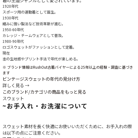
着の王道ジャンルとして愛されています。
1920年代
スポーツ用の運動着として誕生。
1930年代
縮みに強い製法など技術革新が進む。
1950-60年代
カレッジ・チームウェアとして普及。
1980-90年代
ロゴスウェットがファッションとして定着。
現在
杢の生地感やプリント手法で年代が楽しめる。
※ ブランド情報はRushOut古着バイヤーによる25年以上の経験・調査に基づき
ます
ビンテージスウェットの年代の見分け方
詳しく見る →
このブランド/カテゴリの商品をもっと見る
スウェット
~
お手入れ・お洗濯について
スウェット素材を長く快適にお使いいただくために、お手入れの際
は以下の点にご注意ください。