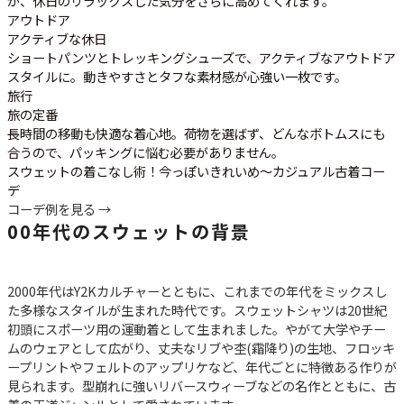
が、休日のリラックスした気分をさらに高めてくれます。
アウトドア
アクティブな休日
ショートパンツとトレッキングシューズで、アクティブなアウトドア
スタイルに。動きやすさとタフな素材感が心強い一枚です。
旅行
旅の定番
長時間の移動も快適な着心地。荷物を選ばず、どんなボトムスにも
合うので、パッキングに悩む必要がありません。
スウェットの着こなし術！今っぽいきれいめ～カジュアル古着コー
デ
コーデ例を見る →
00年代のスウェットの背景
2000年代はY2Kカルチャーとともに、これまでの年代をミックスし
た多様なスタイルが生まれた時代です。スウェットシャツは20世紀
初頭にスポーツ用の運動着として生まれました。やがて大学やチー
ムのウェアとして広がり、丈夫なリブや杢(霜降り)の生地、フロッキ
ープリントやフェルトのアップリケなど、年代ごとに特徴ある作りが
見られます。型崩れに強いリバースウィーブなどの名作とともに、古