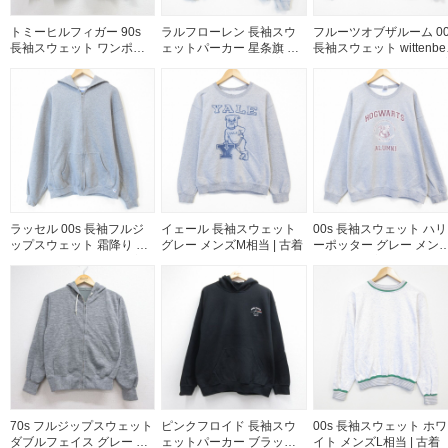
トミーヒルフィガー 90s
ラルフローレン 長袖スウ
フルーツオブザルーム 00
長袖スウェット ワンポイ
ェットパーカー 星条旗 グ
長袖スウェット wittenbe
ントロゴ グレー メンズL相
レー メンズL相当 | 古着
グレー メンズM相当 | 古
当 | 古着
ラッセル 00s 長袖フルジ
イェール 長袖スウェット
00s 長袖スウェット ハリ
ップスウェット 霜降り グ
グレー メンズM相当 | 古着
ーポッター グレー メン
レー メンズXL相当 | 古着
XL相当 | 古着
70s フルジップスウェット
ピンクフロイド 長袖スウ
00s 長袖スウェット ホワ
ダブルフェイス グレー メ
ェットパーカー ブラック
イト メンズL相当 | 古着