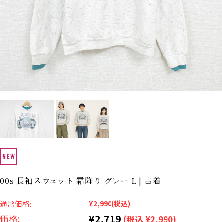
Search by Hotword
今週のHOTワード（7/29〜8/4）
1
Tシャツ USA製
2
映画
3
ミリタリー
4
スターウォーズ
5
ラルフローレン
6
大きいサイズ
7
アニメ
8
ディズニー
ブランドから探す
Search by Brand
ザ・ノース・フェイ
ラルフ ローレン
ス
チャンピオン
パタゴニア
カーハート
ディッキーズ
00s 長袖スウェット 霜降り グレー L | 古着
アディダス
ナイキ
通常価格:
¥2,990
(税込)
¥2,719
価格:
(税込 ¥2,990)
ラッセル・アスレチ