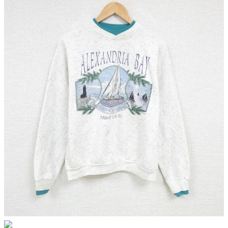
こだわりから探す
Search by Particular
サイズから探す（メンズ）
Search by Size
ジャケット
XS
S
M
L
XL
スウェット
XS
S
M
L
XL
長袖シャツ
XS
S
M
L
XL
半袖シャツ
XS
S
M
L
XL
Tシャツ
XS
S
M
L
XL
W30以下
W31,W32
W33,W34
パンツ
W35,W36
W37以上