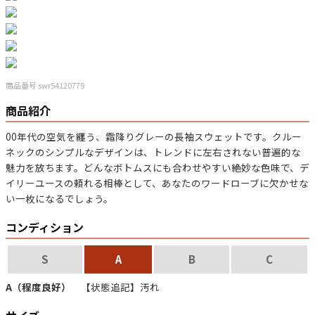
マニアックから探す
Search by Maniac
バンド
アニメ
映画
商品番号 swr54120779
Tシャツ
Tシャツ
Tシャツ
商品紹介
USA製
ボロ
ミリタリー
00年代の空気を纏う、霜降りグレーの長袖スウェットです。クルー
ネックのシンプルなデザインは、トレンドに左右されない普遍的な
すべてのマニアックを見る
魅力を放ちます。どんなボトムスにも合わせやすい絶妙な色味で、デ
イリーユースの頼れる相棒として、あなたのワードローブに欠かせな
い一枚になるでしょう。
コンディション
年代から探す
Search by Period
S
A
B
C
90年代
80年代
70年代
A（程度良好）
【状態追記】汚れ
60年代
50年代
40年代