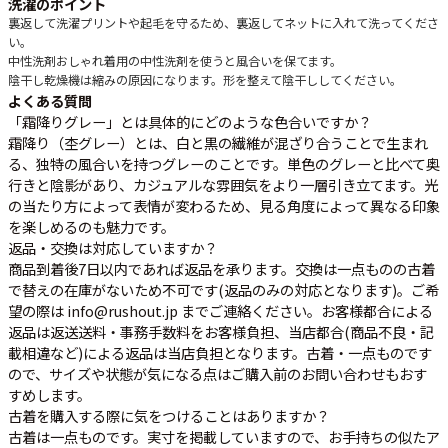
洗濯のポイント
裏返して洗濯
プリントや起毛を守るため、裏返してネットに入れて洗ってくださ
い。
中性洗剤
おしゃれ着用の中性洗剤を使うと風合いを保てます。
陰干し
乾燥機は縮みの原因になります。形を整えて陰干ししてください。
よくある質問
「霜降りグレー」とは具体的にどのような色合いですか？
霜降り（杢グレー）とは、白と黒の繊維が混ざり合うことで生まれ
る、独特の風合いを持つグレーのことです。単色のグレーと比べて奥
行きと陰影があり、カジュアルな雰囲気をより一層引き立てます。光
の当たり方によって表情が変わるため、見る角度によって異なる印象
を楽しめるのも魅力です。
返品・交換は対応していますか？
商品到着後7日以内であれば返品を承ります。交換は一点ものの古着
で替えの在庫がないため不可です(返品のみの対応となります)。ご希
望の際は info@rushout.jp までご連絡ください。お客様都合による
返品は返送送料・事務手数料をお客様負担、当店都合(商品不良・記
載相違など)による返品は当店負担となります。古着・一点ものです
ので、サイズや状態が気になる点はご購入前のお問い合わせもおす
すめします。
古着を購入する際に気をつけることはありますか？
古着は一点ものです。実寸を掲載していますので、お手持ちの似たア