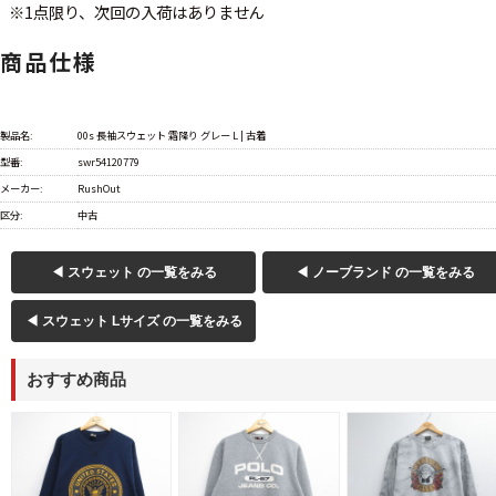
※1点限り、次回の入荷はありません
商品仕様
製品名:
00s 長袖スウェット 霜降り グレー L | 古着
型番:
swr54120779
メーカー:
RushOut
区分:
中古
◀ スウェット の一覧をみる
◀ ノーブランド の一覧をみる
◀ スウェット Lサイズ の一覧をみる
おすすめ商品