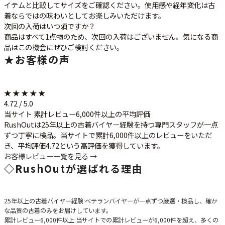
イテムと比較してサイズをご確認ください。使用感や経年変化は古
着ならではの味わいとしてお楽しみいただけます。
次回の入荷はいつ頃ですか？
商品はすべて1点物のため、次回の入荷はございません。気になる商
品はこの機会にぜひご検討ください。
★
お客様の声
★ ★ ★ ★ ★
4.72 / 5.0
当サイト 累計レビュー6,000件以上の平均評価
RushOutは25年以上の古着バイヤー経験を持つ専門スタッフが一点
ずつ丁寧に検品。当サイトで累計6,000件以上のレビューをいただ
き、平均評価4.72という高評価を獲得しています。
お客様レビュー一覧を見る →
◇
RushOutが選ばれる理由
25年以上の古着バイヤー経験
:ベテランバイヤーが一点ずつ厳選・検品し、確か
な品質の古着のみをお届けしています。
累計レビュー6,000件以上
:当サイトでの累計レビューが6,000件を超え、多くの