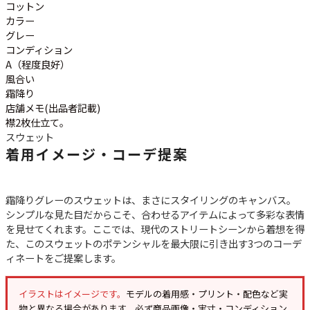
コットン
カラー
グレー
コンディション
A（程度良好）
風合い
霜降り
店舗メモ(出品者記載)
襟2枚仕立て。
スウェット
着用イメージ・コーデ提案
霜降りグレーのスウェットは、まさにスタイリングのキャンバス。
シンプルな見た目だからこそ、合わせるアイテムによって多彩な表情
を見せてくれます。ここでは、現代のストリートシーンから着想を得
た、このスウェットのポテンシャルを最大限に引き出す3つのコーデ
ィネートをご提案します。
イラストはイメージです。
モデルの着用感・プリント・配色など実
物と異なる場合があります。必ず
商品画像・実寸・コンディション