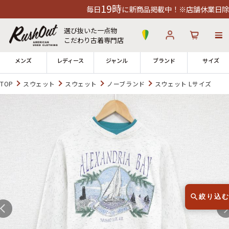
19時
毎日
に新商品掲載中！※店舗休業日除く
選び抜いた一点物
こだわり古着専門店
メンズ
レディース
ジャンル
ブランド
サイズ
TOP
スウェット
スウェット
ノーブランド
スウェット Lサイズ
ログイン
お気に入り
カート
店舗一覧
→
全国7店舗・公式通販の比較
12時までのご注文で当日出荷！
発送について
※対応不可：日祝、長期休暇、セール
絞り込