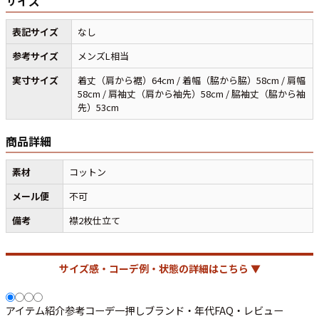
サイズ
表記サイズ
なし
すべての年代を見る
参考サイズ
メンズL相当
実寸サイズ
着丈（肩から裾）64cm / 着幅（脇から脇）58cm / 肩幅
58cm / 肩袖丈（肩から袖先）58cm / 脇袖丈（脇から袖
先）53cm
週刊ラッシュアウト新聞
商品詳細
古着コラム
素材
コットン
メディア・イベント情報
メール便
不可
備考
襟2枚仕立て
Youtube 古着屋Rush Out チャンネル
スタッフコーディネート
サイズ感・コーデ例・状態の詳細はこちら ▼
アイテム紹介
参考コーデ
一押し
ブランド・年代
FAQ・レビュー