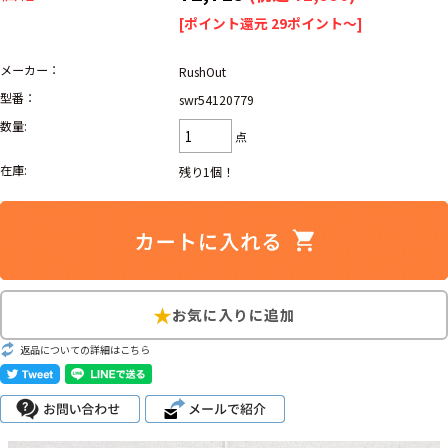
リーバイス
ック
[ポイント還元 29ポイント～]
ア行
カ行
サ行
タ行
メーカー：
RushOut
型番：
swr54120779
ナ行
ハ行
マ行
ラ行
数量:
点
在庫:
残り1個！
アイテムから探す
Search by Item
ジャケット
スウェット
セーター
長袖シャツ
半袖シャツ
Tシャツ
パンツ
レディース
子供服
返品についての詳細はこちら
雑貨/小物