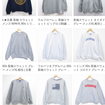
L★古着 長袖 スウェット
ラルフローレン 長袖スウ
長袖スウェット タイダイ
メンズ 90年代 90s ミリタ
ェット ビッグロゴ刺繍 グ
グレー メンズXL相当 | 古
リー USネイビー リフレク
レー メンズL相当 | 古着
着
ター クルーネック USA製
ネイビー 26aug06
00s 長袖スウェット グレ
フルーツオブザルーム 00s
ヘインズ 00s 長袖スウェ
ー メンズXL相当 | 古着
長袖スウェット グレー メ
ット コロラド グレー メ
ンズXL相当 | 古着
ズXL相当 | 古着