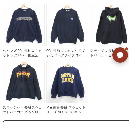
ンズS相当 | 古着
メンズL相当 | 古着
ご不明な点はありませんか? AIが
ヘインズ 00s 長袖スウェ
00s 長袖スウェット ペプ
アディダス 長袖スウェッ
すぐにお答えします
ット デスバレー国立公園
シ リバースタイプ ネイビ
トパーカー ビッグロゴ 
ネイビー メンズL相当 | 古
ー メンズXL相当 | 古着
ラック メンズXL相当 | 古
着
着
スラッシャー 長袖スウェ
M★古着 長袖 スウェット
ットパーカー ビッグロゴ
メンズ NOTREDAM クル
ブラック メンズL相当 | 古
ーネック ネイビー
着
26aug05
もっとみる