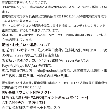
お客様にご利用いただいています。
平均評価4.72 / 5.0
:丁寧な検品と正直な商品説明により、高い評価を維持してい
ます。
古物商認可取得済み
:岡山県公安委員会 第721130021541号の古物商認可を取得
した正規の古着販売店です。
実寸・コンディションを明記
:全商品に実寸を掲載し、コンディションランクを
正直に記載。安心してお選びいただけます。
全国5都市に実店舗
:東京・名古屋・神戸・京都・岡山に実店舗を構え、SSY株式
会社が運営しています。
配送・お支払い・返品について
配送
:平日12時までのご注文は当日出荷。送料宅配便
700円
/メール便
350円
。
7,999円以上で送料当店負担
。
お支払い
:代引/クレカ/ペイディ/銀振/Amazon Pay/楽天
Pay/PayPay/d払い/au PAY対応。
返品
:到着後7日以内にinfo@rushout.jpまで。お客様都合は送料・事
務手数料お客様負担、当店都合は当店負担。
販売業者
:SSY株式会社 / 岡山県岡山市北区上中野1-18-17 / 古物商認可 岡山県公
安委員会 第721130021541号
00s 長袖スウェット 霜降り グレー
価格: ¥2,719 (税込 ¥2,990)
[ポイント還元 29ポイント～]
合計7,999円以上で送料無料
かごに追加
購入手続きへ
★
お気に入り