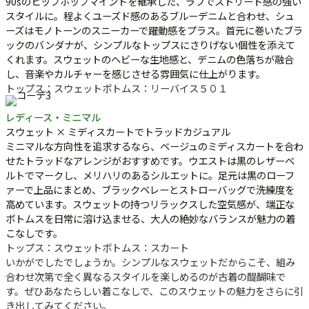
90sのヒップホップマインドを継承した、ラフでストリート感の強い
スタイルに。程よくユーズド感のあるブルーデニムと合わせ、シュ
ーズはモノトーンのスニーカーで躍動感をプラス。首元に巻いたブラ
ックのバンダナが、シンプルなトップスにさりげない個性を添えて
くれます。スウェットのヘビーな生地感と、デニムの色落ちが融合
し、音楽やカルチャーを感じさせる雰囲気に仕上がります。
トップス：スウェット
ボトムス：リーバイス５０１
レディース・ミニマル
スウェット × ミディスカートでトラッドカジュアル
ミニマルな方向性を追求するなら、ベージュのミディスカートを合わ
せたトラッドなアレンジがおすすめです。ウエストは黒のレザーベ
ルトでマークし、メリハリのあるシルエットに。足元は黒のローフ
ァーで上品にまとめ、ブラックベレーとストローバッグで洗練度を
高めています。スウェットの持つリラックスした空気感が、端正な
ボトムスを日常に溶け込ませる、大人の絶妙なバランスが魅力の着
こなしです。
トップス：スウェット
ボトムス：スカート
いかがでしたでしょうか。シンプルなスウェットだからこそ、組み
合わせ次第で全く異なるスタイルを楽しめるのが古着の醍醐味で
す。ぜひあなたらしい着こなしで、このスウェットの魅力をさらに引
き出してみてください。