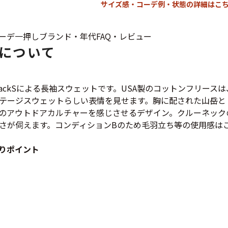
サイズ感・コーデ例・状態の詳細はこち
Tシャツ
USA製
ーデ
一押し
ブランド・年代
FAQ・レビュー
について
すべてのマ
rondackSによる長袖スウェットです。USA製のコットンフリ
テージスウェットらしい表情を見せます。胸に配された山岳と「Ad
のアウトドアカルチャーを感じさせるデザイン。クルーネック
Searc
さが伺えます。コンディションBのため毛羽立ち等の使用感は
りポイント
90年代
60年代