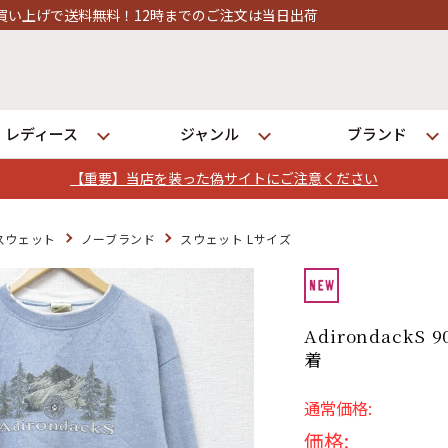
時までのご注文は当日出荷
レディース
ジャンル
ブランド
【重要】当店を装った偽サイトにご注意ください
ログイン
スウェット
ノーブランド
スウェット Lサイズ
店舗一覧
全国7店舗・公式通販の比較
AdirondackS
着
発送について
通常価格:
価格: