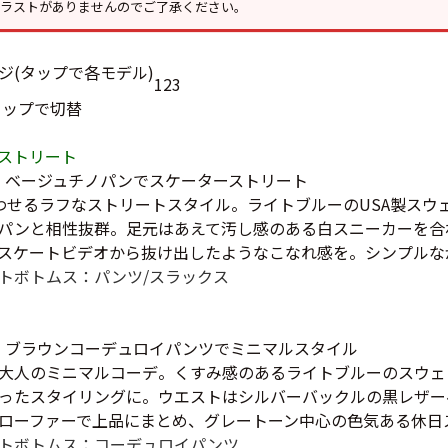
イラストがありませんのでご了承ください。
お客様の声
レビュー1
お気に入りリスト
会員登録
1
2
3
タップで切替
メルマガ登録
会社概要
ストリート
店舗一覧
 × ベージュチノパンでスケーターストリート
古着卸売
思わせるラフなストリートスタイル。ライトブルーのUSA製ス
特定商取引法に基づく
パンと相性抜群。足元はあえて汚し感のある白スニーカーを合
プライバシーポリシー
スケートビデオから抜け出したようなこなれ感を。シンプルな
ト
ボトムス：パンツ/スラックス
お問い合わせ
 × ブラウンコーデュロイパンツでミニマルスタイル
大人のミニマルコーデ。くすみ感のあるライトブルーのスウェ
ったスタイリングに。ウエストはシルバーバックルの黒レザー
ローファーで上品にまとめ、グレートーン中心の色気ある休日
ト
ボトムス：コーデュロイパンツ