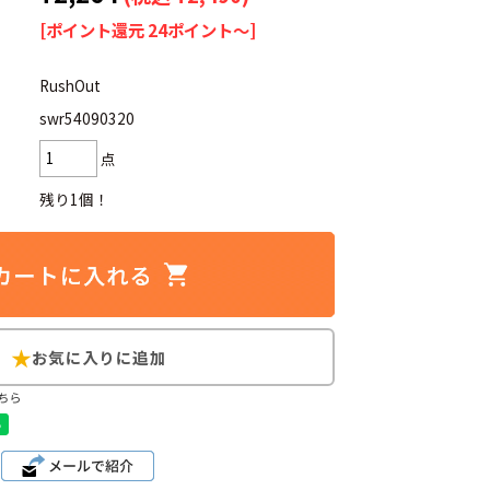
[ポイント還元 24ポイント～]
RushOut
swr54090320
d
今週のHOTワード（7/29〜8/4）
点
2
映画
3
ミリタリー
4
スターウォーズ
残り1個！
6
大きいサイズ
7
アニメ
ブランドから探す
ちら
ン
ザ・ノース・フェイス