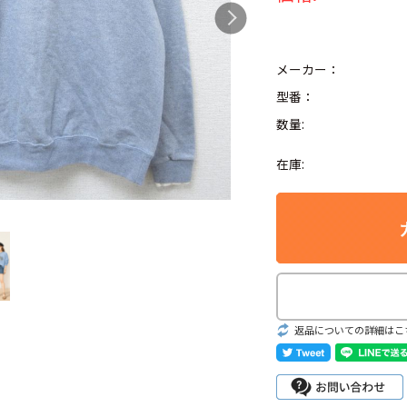
メーカー：
型番：
Search by Hotwor
数量:
1
Tシャツ USA製
在庫:
5
ラルフローレン
8
ディズニー
Search by Brand
返品についての詳細はこ
ラルフ ローレ