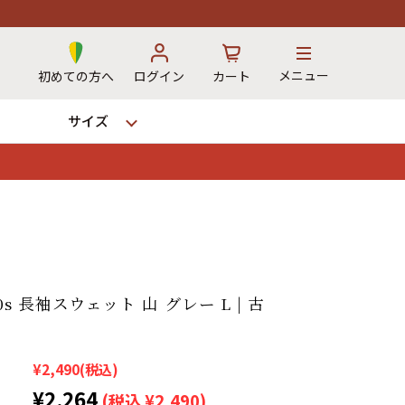
メニュー
初めての方へ
ログイン
カート
サイズ
お気に入り
カート
→
 90s 長袖スウェット 山 グレー L | 古
12時までのご注文で当日出荷！
※対応不可：日祝、長期休暇、セール
¥2,490
(税込)
¥2,264
(税込 ¥2,490)