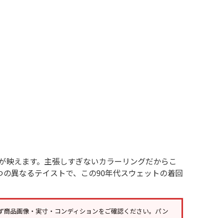
年代を見る
ト新聞
ト情報
ush Out チャンネル
が映えます。主張しすぎないカラーリングだからこ
つの異なるテイストで、この90年代スウェットの着回
ネート
ず
商品画像・実寸・コンディション
をご確認ください。パン