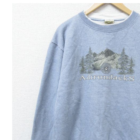
チャンピオン
カーハート
アディダス
リーバイス
ア行
カ行
ハ行
マ行
ア
Search by Item