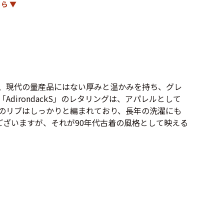
ら ▼
Tシャツ
Tシャツ
ボロ
ミリタリー
ニアックを見る
ースは、現代の量産品にはない厚みと温かみを持ち、グレ
irondackS」のレタリングは、アパレルとして
のリブはしっかりと編まれており、長年の洗濯にも
h by Period
ございますが、それが90年代古着の風格として映える
年代から探す
80年代
70年代
50年代
40年代