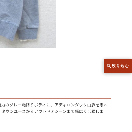
スウェット
セーター
半袖シャツ
Tシャツ
レディース
子供服
絞り込む
こだわりから探す
lar
Size
いが魅力のグレー霜降りボディに、アディロンダック山脈を思わ
サイズから探す（メンズ）
、タウンユースからアウトドアシーンまで幅広く活躍しま
XS
S
M
L
XL