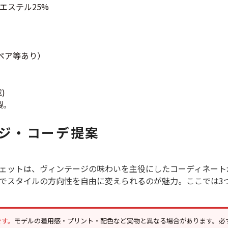
すべての
エステル25%
週刊ラッシュアウ
ペア等あり）
古着コラム
)
製。
メディア・イベン
ジ・コーデ提案
Youtube 古着屋R
ェットは、ヴィンテージの味わいを主役にしたコーディネート
でスタイルの方向性を自由に変えられるのが魅力。ここでは3
スタッフコーディ
です。
モデルの着用感・プリント・配色など実物と異なる場合があります。必
ご利用案内