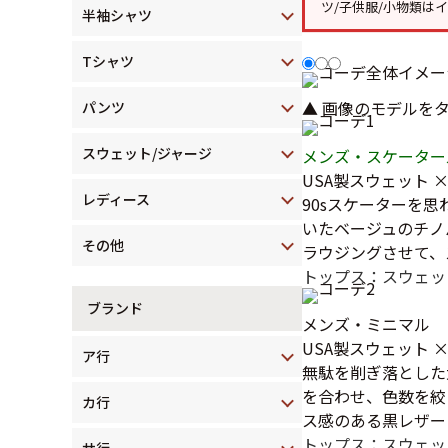
ツ/子供服/小物類は
半袖シャツ
Tシャツ
▲ 画像のモデルを
パンツ
スウェット/ジャージ
メンズ・スケーター
USA製スウェット
レディース
90sスケーターを
いたベージュのチノ
その他
ラウジングさせて、
トップス：スウェッ
ブランド
メンズ・ミニマル
USA製スウェット
ア行
無駄を削ぎ落とした
を合わせ、色数を絞
カ行
ス感のある黒レザー
トップス：スウェッ
サ行