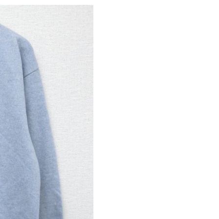
パタゴニア
ディッキーズ
ナイキ
ラッセル・アスレチック
サ行
タ行
ナ行
ラ行
イテムから探す