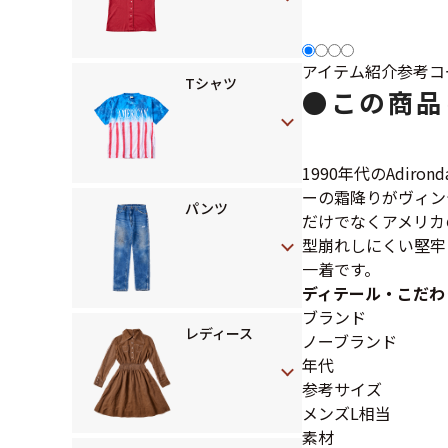
アイテム紹介
参考コ
Tシャツ
●
この商品
1990年代のAdi
ーの霜降りがヴィン
パンツ
だけでなくアメリカ
型崩れしにくい堅牢
一着です。
ディテール・こだわ
ブランド
レディース
ノーブランド
年代
参考サイズ
メンズL相当
素材