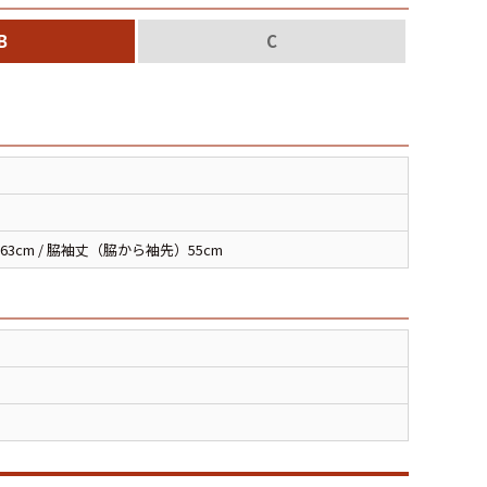
XS
S
M
L
XL
B
C
XS
S
M
L
XL
XS
S
M
L
XL
XS
S
M
L
XL
63cm / 脇袖丈（脇から袖先）55cm
W30以下
W31,W32
W33,W34
W35,W36
W37以上
y Maniac
マニアックから探す
アニメ
映画