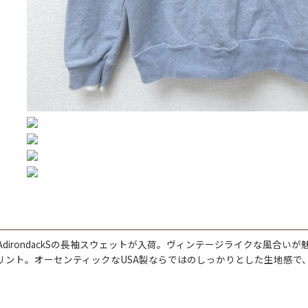
ジャケット
長袖シャツ
パンツ
雑貨/小物
Search by Particu
Search by 
AdirondackSの長袖スウェットが入荷。ヴィンテージライクな風合
リント。オーセンティックなUSA製ならではのしっかりとした生地感で
ジャケット