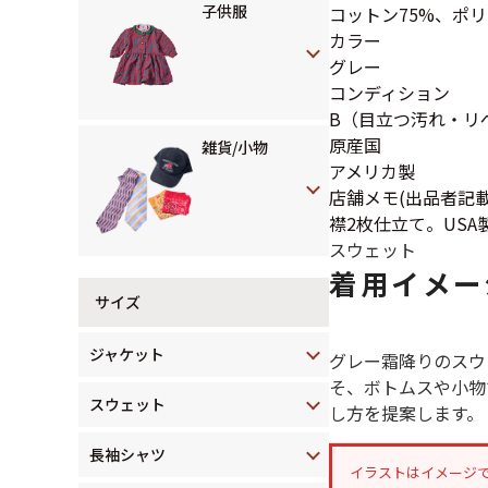
子供服
コットン75%、ポリ
カラー
グレー
コンディション
B（目立つ汚れ・リ
原産国
雑貨/小物
アメリカ製
店舗メモ(出品者記載
襟2枚仕立て。USA
スウェット
着用イメー
サイズ
ジャケット
グレー霜降りのスウ
そ、ボトムスや小物
スウェット
し方を提案します。
長袖シャツ
イラストはイメージ