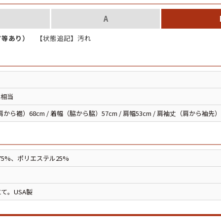
スウェット
A
ア等あり）
【状態追記】汚れ
長袖シャツ
半袖シャツ
L相当
Tシャツ
から裾）68cm / 着幅（脇から脇）57cm / 肩幅53cm / 肩袖丈（肩から袖先）
パンツ
75%、ポリエステル25%
Search b
て。USA製
バンド