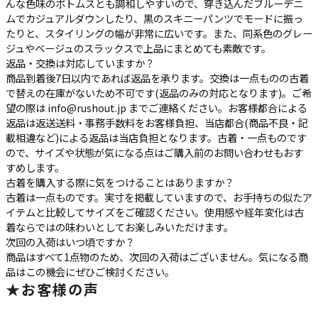
んな色味のボトムスとも調和しやすいので、穿き込んだブルーデニ
ムでカジュアルダウンしたり、黒のスキニーパンツでモードに振っ
たりと、スタイリングの幅が非常に広いです。また、同系色のグレー
ジュやベージュのスラックスで上品にまとめても素敵です。
返品・交換は対応していますか？
商品到着後7日以内であれば返品を承ります。交換は一点ものの古着
で替えの在庫がないため不可です(返品のみの対応となります)。ご希
望の際は info@rushout.jp までご連絡ください。お客様都合による
返品は返送送料・事務手数料をお客様負担、当店都合(商品不良・記
載相違など)による返品は当店負担となります。古着・一点ものです
ので、サイズや状態が気になる点はご購入前のお問い合わせもおす
すめします。
古着を購入する際に気をつけることはありますか？
古着は一点ものです。実寸を掲載していますので、お手持ちの似たア
イテムと比較してサイズをご確認ください。使用感や経年変化は古
着ならではの味わいとしてお楽しみいただけます。
次回の入荷はいつ頃ですか？
商品はすべて1点物のため、次回の入荷はございません。気になる商
品はこの機会にぜひご検討ください。
★
お客様の声