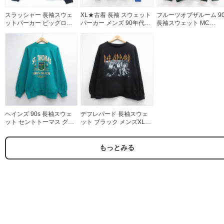
スラッシャー 長袖スウェ
XL★古着 長袖 スウェット
フルーツオブザルーム 90
ットパーカー ビッグロゴ
パーカー メンズ 90年代
長袖スウェット MC
ブラック メンズL相当 | 古
90s 無地 USA製 ブルー
GUIRES グリーン メンズ
着
26aug05
相当 | 古着
ヘインズ 90s 長袖スウェ
デフレパード 長袖スウェ
ット セントトーマス グリ
ット ブラック メンズXL相
ーン メンズL相当 | 古着
当 | 古着
もっとみる