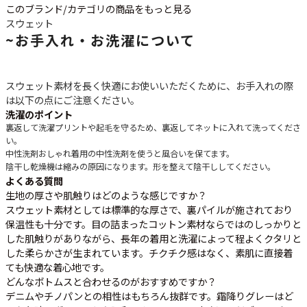
このブランド/カテゴリの商品をもっと見る
スウェット
~
お手入れ・お洗濯について
スウェット素材を長く快適にお使いいただくために、お手入れの際
は以下の点にご注意ください。
洗濯のポイント
裏返して洗濯
プリントや起毛を守るため、裏返してネットに入れて洗ってくださ
い。
中性洗剤
おしゃれ着用の中性洗剤を使うと風合いを保てます。
陰干し
乾燥機は縮みの原因になります。形を整えて陰干ししてください。
よくある質問
生地の厚さや肌触りはどのような感じですか？
スウェット素材としては標準的な厚さで、裏パイルが施されており
保温性も十分です。目の詰まったコットン素材ならではのしっかりと
した肌触りがありながら、長年の着用と洗濯によって程よくクタリと
した柔らかさが生まれています。チクチク感はなく、素肌に直接着
ても快適な着心地です。
どんなボトムスと合わせるのがおすすめですか？
デニムやチノパンとの相性はもちろん抜群です。霜降りグレーはど