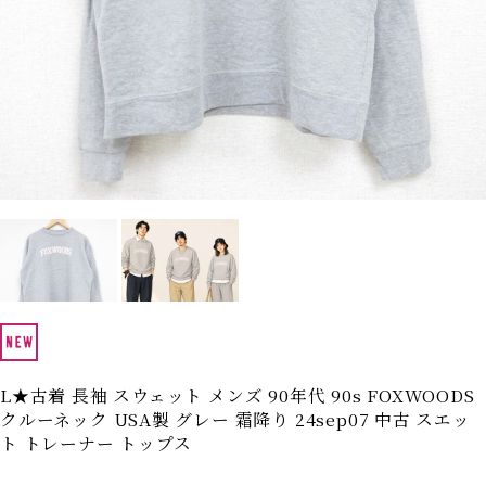
Search by Hotword
今週のHOTワード（7/29〜8/4）
1
Tシャツ USA製
2
映画
3
ミリタリー
4
スターウォーズ
5
ラルフローレン
6
大きいサイズ
7
アニメ
8
ディズニー
ブランドから探す
Search by Brand
ザ・ノース・フェイ
ラルフ ローレン
ス
チャンピオン
パタゴニア
カーハート
ディッキーズ
L★古着 長袖 スウェット メンズ 90年代 90s FOXWOODS
クルーネック USA製 グレー 霜降り 24sep07 中古 スエッ
アディダス
ナイキ
ト トレーナー トップス
ラッセル・アスレチ