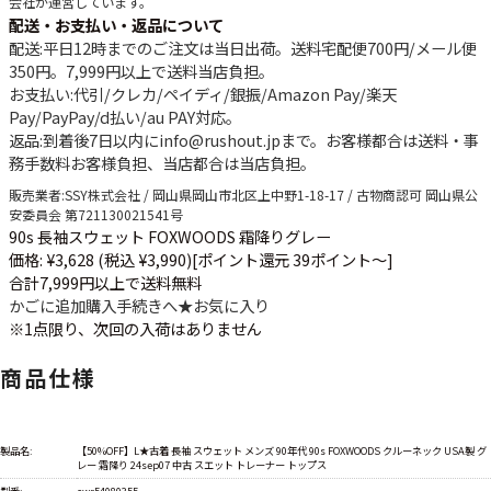
会社が運営しています。
配送・お支払い・返品について
配送
:平日12時までのご注文は当日出荷。送料宅配便
700円
/メール便
350円
。
7,999円以上で送料当店負担
。
お支払い
:代引/クレカ/ペイディ/銀振/Amazon Pay/楽天
Pay/PayPay/d払い/au PAY対応。
返品
:到着後7日以内にinfo@rushout.jpまで。お客様都合は送料・事
務手数料お客様負担、当店都合は当店負担。
販売業者
:SSY株式会社 / 岡山県岡山市北区上中野1-18-17 / 古物商認可 岡山県公
安委員会 第721130021541号
90s 長袖スウェット FOXWOODS 霜降りグレー
価格: ¥3,628 (税込 ¥3,990)
[ポイント還元 39ポイント～]
合計7,999円以上で送料無料
かごに追加
購入手続きへ
★
お気に入り
※1点限り、次回の入荷はありません
商品仕様
製品名:
【50%OFF】L★古着 長袖 スウェット メンズ 90年代 90s FOXWOODS クルーネック USA製 グ
レー 霜降り 24sep07 中古 スエット トレーナー トップス