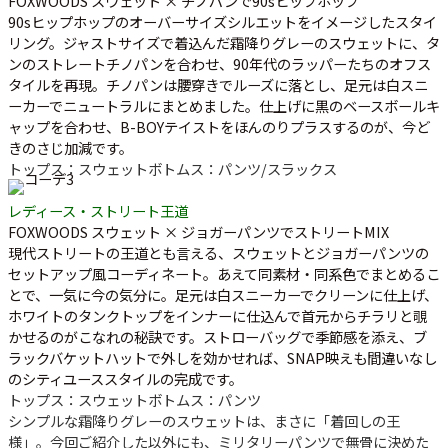
FOXWOODS スウェット × チノパンで90sヒップホップ
90sヒップホップのオーバーサイズシルエットをイメージしたスタイ
リング。ジャストサイズで着込んだ霜降りグレーのスウェットに、タ
ンのストレートチノパンを合わせ、90年代のラッパーたちのオフス
タイルを再現。チノパンは腰穿きでルーズに落とし、足元は白スニ
ーカーでニュートラルにまとめました。仕上げに黒のベースボールキ
ャップを合わせ、B-BOYテイストをほんのりプラスするのが、今ど
きのさじ加減です。
トップス：スウェット
ボトムス：パンツ/スラックス
レディース・ストリート王道
FOXWOODS スウェット × ジョガーパンツでストリートMIX
現代ストリートの王道とも言える、スウェットとジョガーパンツの
セットアップ風コーディネート。あえて同素材・同系色でまとめるこ
とで、一気に今の気分に。足元は白スニーカーでクリーンに仕上げ、
ホワイトのタンクトップをインナーに仕込んで首元からチラリと覗
かせるのがこなれの秘訣です。ストローバッグで季節感を添え、ブ
ラックバケットハットで外しを効かせれば、SNAP映えも間違いなし
のシティユーススタイルの完成です。
トップス：スウェット
ボトムス：パンツ
シンプルな霜降りグレーのスウェットは、まさに「着回しの王
様」。今回ご紹介した以外にも、ミリタリーパンツで無骨に決めた