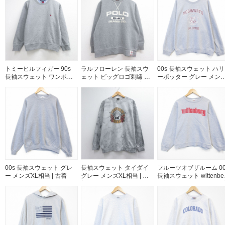
ネイビー 26aug06
トミーヒルフィガー 90s
ラルフローレン 長袖スウ
00s 長袖スウェット ハリ
長袖スウェット ワンポイ
ェット ビッグロゴ刺繍 グ
ーポッター グレー メン
ントロゴ グレー メンズL相
レー メンズL相当 | 古着
XL相当 | 古着
当 | 古着
00s 長袖スウェット グレ
長袖スウェット タイダイ
フルーツオブザルーム 00
ー メンズXL相当 | 古着
グレー メンズXL相当 | 古
長袖スウェット wittenbe
着
グレー メンズM相当 | 古