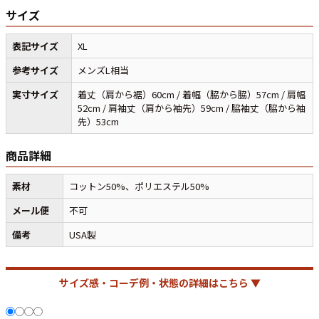
サイズ
すべての年代を見る
表記サイズ
XL
参考サイズ
メンズL相当
実寸サイズ
着丈（肩から裾）60cm / 着幅（脇から脇）57cm / 肩幅
52cm / 肩袖丈（肩から袖先）59cm / 脇袖丈（脇から袖
週刊ラッシュアウト新聞
先）53cm
古着コラム
商品詳細
素材
コットン50%、ポリエステル50%
メディア・イベント情報
メール便
不可
Youtube 古着屋Rush Out チャンネル
備考
USA製
スタッフコーディネート
サイズ感・コーデ例・状態の詳細はこちら ▼