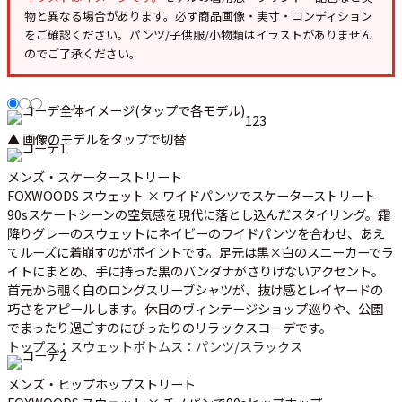
物と異なる場合があります。必ず
商品画像・実寸・コンディション
をご確認ください。パンツ/子供服/小物類はイラストがありません
のでご了承ください。
1
2
3
▲ 画像のモデルをタップで切替
メンズ・スケーターストリート
FOXWOODS スウェット × ワイドパンツでスケーターストリート
90sスケートシーンの空気感を現代に落とし込んだスタイリング。霜
降りグレーのスウェットにネイビーのワイドパンツを合わせ、あえ
てルーズに着崩すのがポイントです。足元は黒×白のスニーカーでラ
イトにまとめ、手に持った黒のバンダナがさりげないアクセント。
首元から覗く白のロングスリーブシャツが、抜け感とレイヤードの
巧さをアピールします。休日のヴィンテージショップ巡りや、公園
でまったり過ごすのにぴったりのリラックスコーデです。
トップス：スウェット
ボトムス：パンツ/スラックス
メンズ・ヒップホップストリート