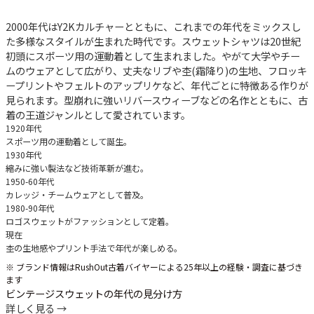
2000年代はY2Kカルチャーとともに、これまでの年代をミックスし
た多様なスタイルが生まれた時代です。スウェットシャツは20世紀
初頭にスポーツ用の運動着として生まれました。やがて大学やチー
ムのウェアとして広がり、丈夫なリブや杢(霜降り)の生地、フロッキ
ープリントやフェルトのアップリケなど、年代ごとに特徴ある作りが
見られます。型崩れに強いリバースウィーブなどの名作とともに、古
着の王道ジャンルとして愛されています。
1920年代
スポーツ用の運動着として誕生。
1930年代
縮みに強い製法など技術革新が進む。
1950-60年代
カレッジ・チームウェアとして普及。
1980-90年代
ロゴスウェットがファッションとして定着。
現在
杢の生地感やプリント手法で年代が楽しめる。
※ ブランド情報はRushOut古着バイヤーによる25年以上の経験・調査に基づき
ます
ビンテージスウェットの年代の見分け方
詳しく見る →