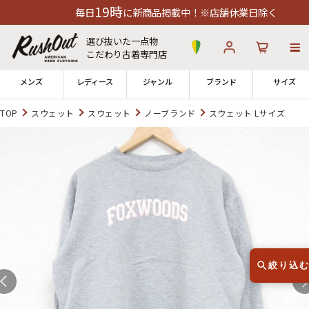
19時
毎日
に新商品掲載中！※店舗休業日除く
選び抜いた一点物
こだわり古着専門店
メンズ
レディース
ジャンル
ブランド
サイズ
TOP
スウェット
スウェット
ノーブランド
スウェット Lサイズ
ログイン
お気に入り
カート
店舗一覧
→
全国7店舗・公式通販の比較
12時までのご注文で当日出荷！
発送について
※対応不可：日祝、長期休暇、セール
絞り込