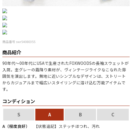
マニアックから探す
Search by Maniac
バンド
アニメ
映画
Tシャツ
Tシャツ
Tシャツ
商品番号 swr54080355
USA製
ボロ
ミリタリー
商品紹介
90年代～00年代にUSAで生産されたFOXWOODSの長袖スウェットが
すべてのマニアックを見る
入荷。杢グレーの霜降り素材が、ヴィンテージライクなこなれた雰
囲気を演出します。無地に近いシンプルなデザインは、ストリート
からカジュアルまで幅広いスタイリングに溶け込む万能アイテムで
す。
年代から探す
Search by Period
コンディション
S
A
B
C
90年代
80年代
70年代
A（程度良好）
【状態追記】ステッチほつれ、汚れ
60年代
50年代
40年代