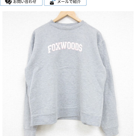
こだわりから探す
Search by Particular
サイズから探す（メンズ）
Search by Size
ジャケット
XS
S
M
L
XL
スウェット
XS
S
M
L
XL
長袖シャツ
XS
S
M
L
XL
半袖シャツ
XS
S
M
L
XL
Tシャツ
XS
S
M
L
XL
W30以下
W31,W32
W33,W34
パンツ
W35,W36
W37以上