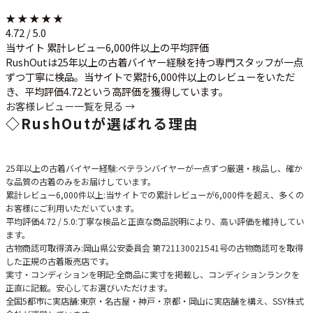
★ ★ ★ ★ ★
4.72 / 5.0
当サイト 累計レビュー6,000件以上の平均評価
RushOutは25年以上の古着バイヤー経験を持つ専門スタッフが一点
ずつ丁寧に検品。当サイトで累計6,000件以上のレビューをいただ
き、平均評価4.72という高評価を獲得しています。
お客様レビュー一覧を見る →
◇
RushOutが選ばれる理由
25年以上の古着バイヤー経験
:ベテランバイヤーが一点ずつ厳選・検品し、確か
な品質の古着のみをお届けしています。
累計レビュー6,000件以上
:当サイトでの累計レビューが6,000件を超え、多くの
お客様にご利用いただいています。
平均評価4.72 / 5.0
:丁寧な検品と正直な商品説明により、高い評価を維持してい
ます。
古物商認可取得済み
:岡山県公安委員会 第721130021541号の古物商認可を取得
した正規の古着販売店です。
実寸・コンディションを明記
:全商品に実寸を掲載し、コンディションランクを
正直に記載。安心してお選びいただけます。
全国5都市に実店舗
:東京・名古屋・神戸・京都・岡山に実店舗を構え、SSY株式