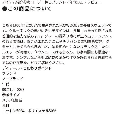
ご利用案内
アイテム紹介
参考コーデ
一押し
ブランド・年代
FAQ・レビュー
●
この商品について
お客様の声
レビュー1万件突破
お気に入りリスト
会員登録
こちらは00年代にUSAで生産されたFOXWOODSの長袖スウェットで
メルマガ登録
す。クルーネックの無地に近いデザインは、長年にわたって愛される
普遍的な魅力を放ちます。グレーの霜降り素材が生み出すニュアンス
会社概要
のある表情は、穿き込まれたデニムやチノパンとの相性も抜群。ク
店舗一覧
タッとした柔らかな風合いと、体を締め付けないリラックスしたシ
古着卸売
ルエットが特徴で、タウンユースはもちろん、お家時間にも最適な一
着です。シンプルながらもUSA製の確かな作りが感じられる古着なら
特定商取引法に基づく表示
ではの存在感を、ぜひご堪能ください。
プライバシーポリシー
ディテール・こだわりポイント
お問い合わせ
ブランド
ノーブランド
年代
00年代（00s）
参考サイズ
メンズL相当
素材
コットン50%、ポリエステル50%