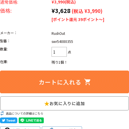
リーバイス
通常価格:
¥3,990
(税込)
ック
¥3,628
価格:
(税込 ¥3,990)
ア行
カ行
サ行
タ行
[ポイント還元 39ポイント～]
ナ行
ハ行
マ行
ラ行
メーカー：
RushOut
型番：
swr54080355
数量:
点
アイテムから探す
Search by Item
在庫:
残り1個！
ジャケット
スウェット
セーター
長袖シャツ
半袖シャツ
Tシャツ
パンツ
レディース
子供服
雑貨/小物
返品についての詳細はこちら