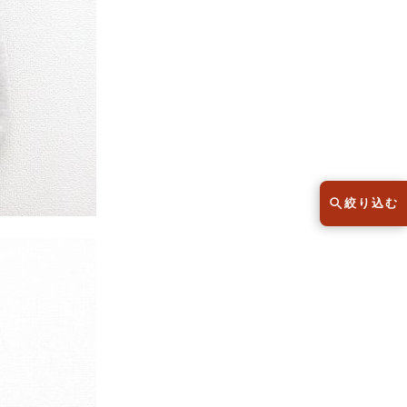
スウェット
セーター
半袖シャツ
Tシャツ
レディース
子供服
絞り込む
こだわりから探す
lar
Size
サイズから探す（メンズ）
XS
S
M
L
XL