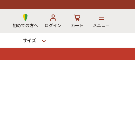
メニュー
初めての方へ
ログイン
カート
サイズ
お気に入り
カート
→
12時までのご注文で当日出荷！
※対応不可：日祝、長期休暇、セール