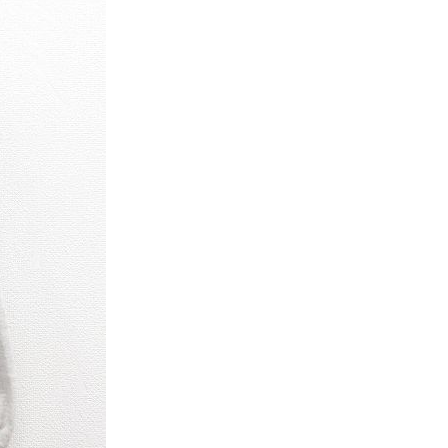
XS
S
M
L
XL
XS
S
M
L
XL
XS
S
M
L
XL
XS
S
M
L
XL
W30以下
W31,W32
W33,W34
W35,W36
W37以上
y Maniac
マニアックから探す
アニメ
映画