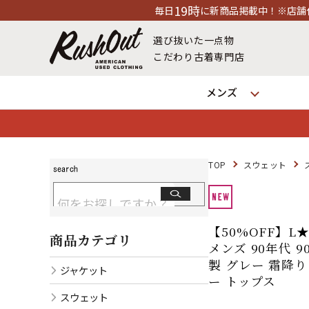
19時
毎日
に新商品掲載中！※店舗休業日除く
選び抜いた一点物
こだわり古着専門店
メンズ
TOP
スウェット
【50%OFF】L
商品カテゴリ
メンズ 90年代 9
製 グレー 霜降り 
ジャケット
ー トップス
スウェット