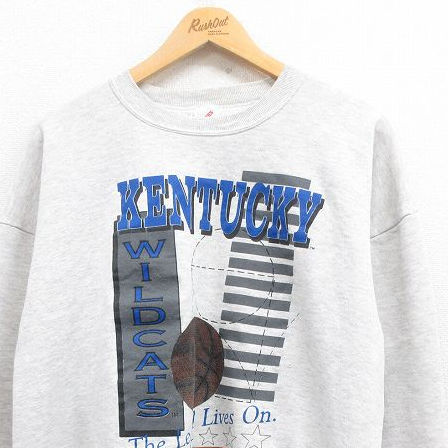
チャンピオン
カーハート
アディダス
リーバイス
ア行
カ行
ハ行
マ行
ア
Search by Item