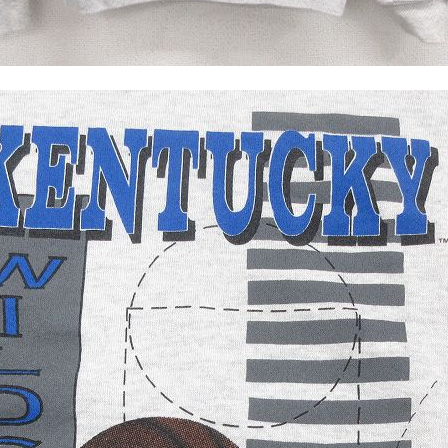
Tシャツ
USA製
すべてのマ
Searc
90年代
60年代