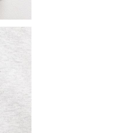
Tシャツ
Tシャツ
ボロ
ミリタリー
ニアックを見る
h by Period
年代から探す
80年代
70年代
50年代
40年代