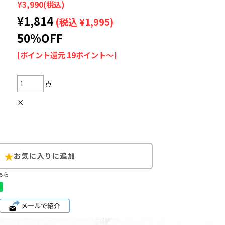
¥3,990
(税込)
¥1,814
(税込 ¥1,995)
50%OFF
[ポイント還元 19ポイント～]
Search by Hotwor
点
1
Tシャツ USA製
×
5
ラルフローレン
8
ディズニー
Search by Brand
ちら
ラルフ ローレ