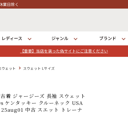
レディース
ジャンル
ブランド
【重要】当店を装った偽サイトにご注意ください
ログイン
スウェット
スウェット Lサイズ
店舗一覧
全国7店舗・公式通販の比較
★古着 ジャージーズ 長袖 スウェット
0s ケンタッキー クルーネック USA
25aug01 中古 スエット トレーナ
発送について