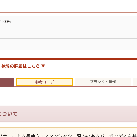
ジャケット
長袖シャツ
100%
パンツ
雑貨/小物
状態の詳細はこちら ▼
ブランド・年代
参考コーデ
Search by Particu
Search by 
について
ジャケット
ラングラーによる長袖ウエスタンシャツ。深みのあるバーガンディを