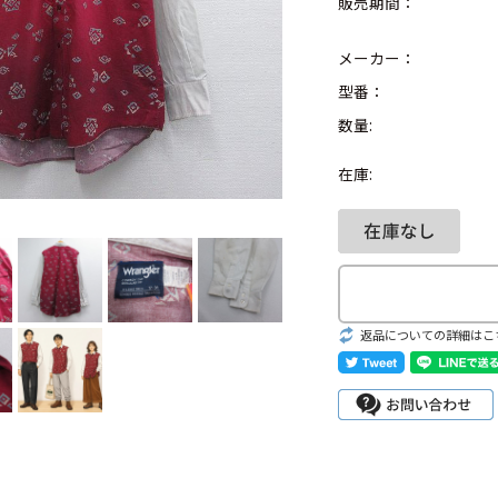
販売期間：
メーカー：
型番：
数量:
Search by Hotwor
在庫:
1
Tシャツ USA製
5
ラルフローレン
8
ディズニー
返品についての詳細はこ
Search by Brand
ラルフ ローレ