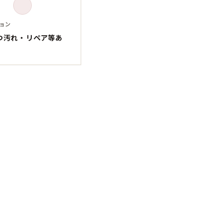
Tシャツ
Tシャツ
ョン
ボロ
ミリタリー
つ汚れ・リペア等あ
ニアックを見る
h by Period
年代から探す
80年代
70年代
50年代
40年代