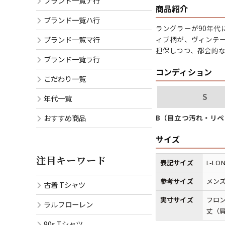
ブランド一覧ナ行
商品紹介
ブランド一覧ハ行
ラングラーが90年
ブランド一覧マ行
ィブ柄が、ヴィンテ
担保しつつ、都会的
ブランド一覧ラ行
コンディション
こだわり一覧
S
年代一覧
おすすめ商品
B（目立つ汚れ・リ
サイズ
注目キーワード
表記サイズ
L-LO
参考サイズ
メンズ
古着 Tシャツ
実寸サイズ
フロン
ラルフローレン
丈（肩
90s Tシャツ