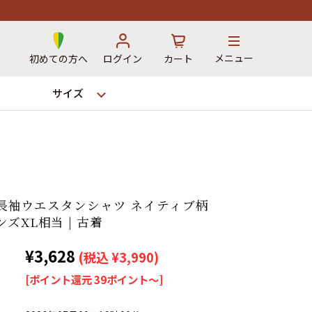
メニュー
初めての方へ
ログイン
カート
サイズ
お気に入り
カート
s 長袖ウエスタンシャツ ネイティブ柄
→
ズXL相当 | 古着
¥3,628
(税込 ¥3,990)
12時までのご注文で当日出荷！
[ポイント還元 39ポイント～]
※対応不可：日祝、長期休暇、セール