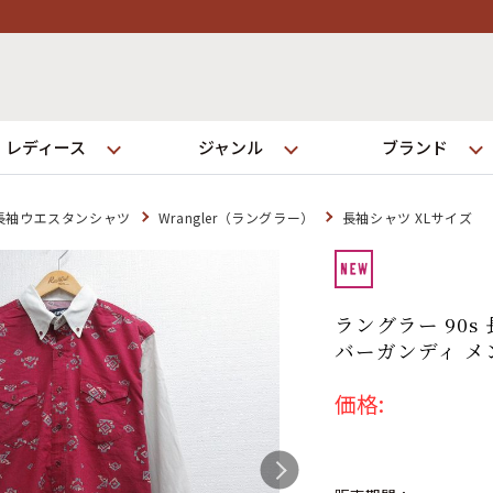
レディース
ジャンル
ブランド
長袖ウエスタンシャツ
Wrangler（ラングラー）
長袖シャツ XLサイズ
ログイン
ラングラー 90
店舗一覧
バーガンディ メン
全国7店舗・公式通販の比較
価格:
発送について