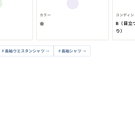
Tシャツ
カラー
コンディシ
USA製
B（目立
り）
すべてのマ
長袖ウエスタンシャツ
長袖シャツ
Searc
90年代
60年代