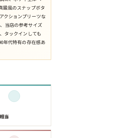
真鍮風のスナップボタ
XS
S
M
L
XL
アクションプリーツな
34、当店の参考サイズ
XS
S
M
L
XL
で、タックインしても
0年代特有の存在感あ
XS
S
M
L
XL
XS
S
M
L
XL
W30以下
W31,W32
W33,W34
W35,W36
W37以上
L相当
y Maniac
マニアックから探す
アニメ
映画