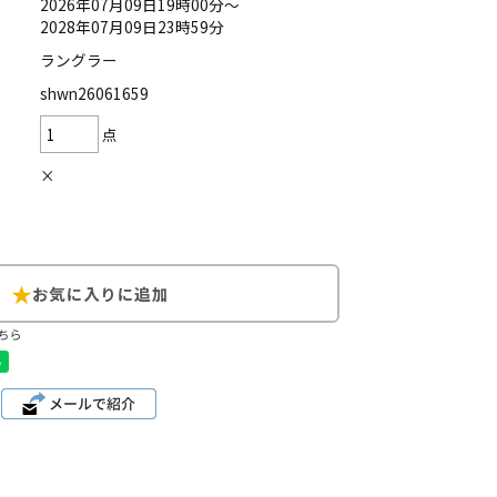
2026年07月09日19時00分～
2028年07月09日23時59分
ラングラー
shwn26061659
d
今週のHOTワード（7/29〜8/4）
点
×
2
映画
3
ミリタリー
4
スターウォーズ
6
大きいサイズ
7
アニメ
ちら
ブランドから探す
ン
ザ・ノース・フェイス