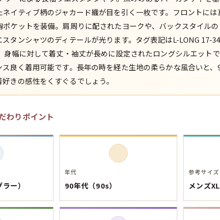
たネイティブ柄のジャカード織が目を引く一枚です。フロントには
スウェット
胸ポケットを装備。肩周りに配されたヨークや、バックスタイルの
スタンシャツのディテールが光ります。タグ表記はL-LONG 17-
長袖シャツ
当。身幅に対して着丈・袖丈が長めに設定されたロングシルエット
ンス良く着用可能です。長年の時を経た生地の柔らかな風合いと、9
半袖シャツ
着好きの感性をくすぐるでしょう。
Tシャツ
だわりポイント
パンツ
年代
参考サイズ
ングラー）
90年代（90s）
メンズX
Search b
バンド