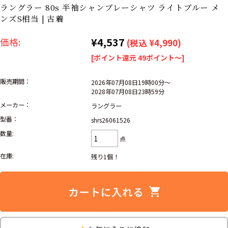
リーバイス
ック
ラングラー 80s 半袖シャンブレーシャツ ライトブルー メ
ンズS相当 | 古着
ア行
カ行
サ行
タ行
¥4,537
価格:
(税込 ¥4,990)
ナ行
ハ行
マ行
ラ行
[ポイント還元 49ポイント～]
販売期間：
2026年07月08日19時00分～
2028年07月08日23時59分
アイテムから探す
Search by Item
メーカー：
ラングラー
型番：
shrs26061526
ジャケット
スウェット
セーター
数量:
点
長袖シャツ
半袖シャツ
Tシャツ
在庫:
残り1個！
パンツ
レディース
子供服
雑貨/小物