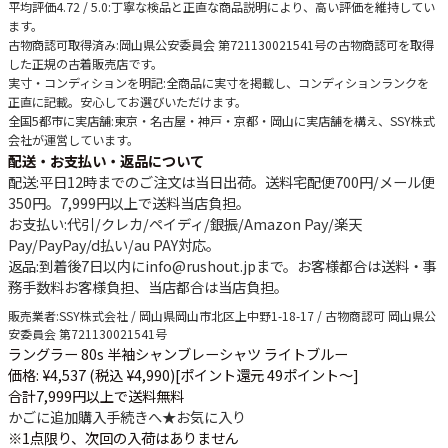
平均評価4.72 / 5.0
:丁寧な検品と正直な商品説明により、高い評価を維持してい
ます。
古物商認可取得済み
:岡山県公安委員会 第721130021541号の古物商認可を取得
した正規の古着販売店です。
実寸・コンディションを明記
:全商品に実寸を掲載し、コンディションランクを
正直に記載。安心してお選びいただけます。
全国5都市に実店舗
:東京・名古屋・神戸・京都・岡山に実店舗を構え、SSY株式
会社が運営しています。
配送・お支払い・返品について
配送
:平日12時までのご注文は当日出荷。送料宅配便
700円
/メール便
350円
。
7,999円以上で送料当店負担
。
お支払い
:代引/クレカ/ペイディ/銀振/Amazon Pay/楽天
Pay/PayPay/d払い/au PAY対応。
返品
:到着後7日以内にinfo@rushout.jpまで。お客様都合は送料・事
務手数料お客様負担、当店都合は当店負担。
販売業者
:SSY株式会社 / 岡山県岡山市北区上中野1-18-17 / 古物商認可 岡山県公
安委員会 第721130021541号
ラングラー 80s 半袖シャンブレーシャツ ライトブルー
価格: ¥4,537 (税込 ¥4,990)
[ポイント還元 49ポイント～]
合計7,999円以上で送料無料
かごに追加
購入手続きへ
★
お気に入り
※1点限り、次回の入荷はありません