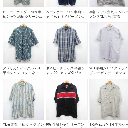
ピエールカルダン 90s 半
ベースボール 90s 半袖シ
半袖シャツ 魚釣り グレ
袖シャツ 総柄 グリーンチ
ャツ FJB ネイビー メンズ
メンズXL相当 | 古着
ェック メンズXL相当 | 古
XL相当 | 古着
着
アメリカンイーグル 90s
ネイビーチェック 半袖シ
90s 半袖シャツ ストライ
半袖シャツ ヨット ネイビ
ャツ 00s メンズXL相当 |
プ バーガンディ メンズL
ー メンズXL相当 | 古着
古着
当 | 古着
XL★古着 半袖 シャツ メン
90s 半袖シャツ オープン
TRAVEL SMITH 半袖シ