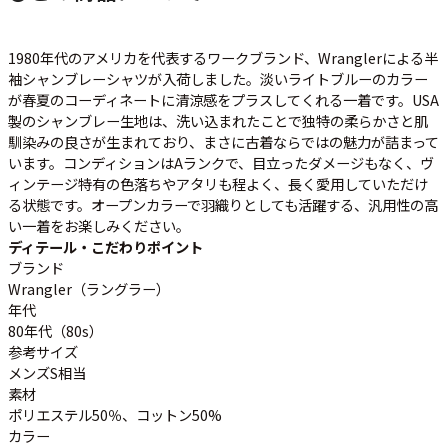
1980年代のアメリカを代表するワークブランド、Wranglerによる半
すべての年代を見る
袖シャンブレーシャツが入荷しました。淡いライトブルーのカラー
が春夏のコーディネートに清涼感をプラスしてくれる一着です。USA
製のシャンブレー生地は、洗い込まれたことで独特の柔らかさと肌
馴染みの良さが生まれており、まさに古着ならではの魅力が詰まって
週刊ラッシュアウト新聞
います。コンディションはAランクで、目立ったダメージもなく、ヴ
ィンテージ特有の色落ちやアタリも程よく、長く愛用していただけ
る状態です。オープンカラーで羽織りとしても活躍する、汎用性の高
古着コラム
い一着をお楽しみください。
ディテール・こだわりポイント
メディア・イベント情報
ブランド
Wrangler（ラングラー）
年代
Youtube 古着屋Rush Out チャンネル
80年代（80s）
参考サイズ
メンズS相当
スタッフコーディネート
素材
ポリエステル50％、コットン50%
カラー