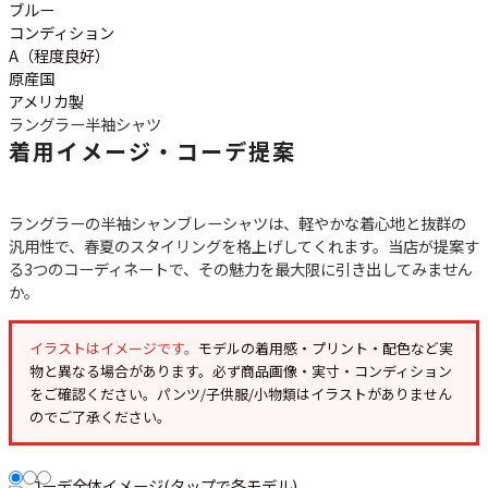
ご利用案内
ブルー
コンディション
お客様の声
レビュー1万件突破
A（程度良好）
お気に入りリスト
原産国
会員登録
アメリカ製
ラングラー
半袖シャツ
メルマガ登録
着用イメージ・コーデ提案
会社概要
店舗一覧
古着卸売
ラングラーの半袖シャンブレーシャツは、軽やかな着心地と抜群の
汎用性で、春夏のスタイリングを格上げしてくれます。当店が提案す
特定商取引法に基づく表示
る3つのコーディネートで、その魅力を最大限に引き出してみません
プライバシーポリシー
か。
お問い合わせ
イラストはイメージです。
モデルの着用感・プリント・配色など実
物と異なる場合があります。必ず
商品画像・実寸・コンディション
をご確認ください。パンツ/子供服/小物類はイラストがありません
のでご了承ください。