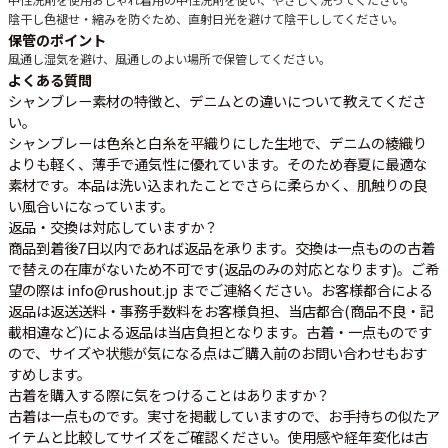
陰干し
色褪せ・縮みを防ぐため、直射日光を避けて陰干ししてください。
保管のポイント
風通し
湿気を避け、風通しのよい場所で保管してください。
よくある質問
シャンブレー素材の特徴と、デニムとの違いについて教えてくださ
い。
シャンブレーは色糸と白糸を平織りにした生地で、デニムの綾織り
よりも軽く、薄手で通気性に優れています。そのため春夏に最適な
素材です。本品は洗い込まれたことでさらに柔らかく、肌触りの良
い風合いになっています。
返品・交換は対応していますか？
商品到着後7日以内であれば返品を承ります。交換は一点ものの古着
で替えの在庫がないため不可です(返品のみの対応となります)。ご希
望の際は info@rushout.jp までご連絡ください。お客様都合による
返品は返送送料・事務手数料をお客様負担、当店都合(商品不良・記
載相違など)による返品は当店負担となります。古着・一点ものです
ので、サイズや状態が気になる点はご購入前のお問い合わせもおす
すめします。
古着を購入する際に気をつけることはありますか？
古着は一点ものです。実寸を掲載していますので、お手持ちの似たア
イテムと比較してサイズをご確認ください。使用感や経年変化は古