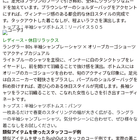
に。足元はブラウンのブーツで引き締め、全体にクラシックなムー
ドを加えています。ブラウンレザーのショルダーバッグをアクセント
にすれば、ヴィンテージ感のある都会的な休日スタイルの完成で
す。タックアウトした着こなしが、程よいラフさを演出します。
トップス：半袖シャツ
ボトムス：リーバイス５０５
レディース・休日リラックス
ラングラー 80s 半袖シャンブレーシャツ × オリーブカーゴショーツ
でアクティブカジュアル
ライトブルーのシャツを主役に、インナーに白のタンクトップをレ
イヤードし、前を開けて羽織ることで抜け感を演出。ボトムスには
オリーブのカーゴショーツを合わせ、旬のアクティブな印象に。足元
は白スニーカーで軽快さをプラスし、パープルのショルダーバッグを
斜め掛けすれば、遊び心のある休日スタイルが完成します。長袖シ
ャツをラフに羽織ることで、こなれた女性らしさを引き出すコーディ
ネートです。
トップス：半袖シャツ
ボトムス：パンツ
一枚あるだけで春夏のスタイリングの幅が大きく広がる、ラングラ
ーの半袖シャンブレーシャツ。気分やシーンに合わせて、ぜひ様々な
着こなしをお試しください。
類似アイテムを使ったスタッフコーデ例
類似アイテムを使ったRushOutスタッフのコーデ例です。実際の着こ