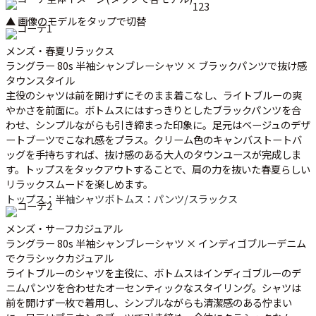
1
2
3
▲ 画像のモデルをタップで切替
メンズ・春夏リラックス
ラングラー 80s 半袖シャンブレーシャツ × ブラックパンツで抜け感
タウンスタイル
主役のシャツは前を開けずにそのまま着こなし、ライトブルーの爽
やかさを前面に。ボトムスにはすっきりとしたブラックパンツを合
わせ、シンプルながらも引き締まった印象に。足元はベージュのデザ
ートブーツでこなれ感をプラス。クリーム色のキャンバストートバ
ッグを手持ちすれば、抜け感のある大人のタウンユースが完成しま
す。トップスをタックアウトすることで、肩の力を抜いた春夏らしい
リラックスムードを楽しめます。
トップス：半袖シャツ
ボトムス：パンツ/スラックス
メンズ・サーフカジュアル
ラングラー 80s 半袖シャンブレーシャツ × インディゴブルーデニム
でクラシックカジュアル
ライトブルーのシャツを主役に、ボトムスはインディゴブルーのデ
ニムパンツを合わせたオーセンティックなスタイリング。シャツは
前を開けず一枚で着用し、シンプルながらも清潔感のある佇まい