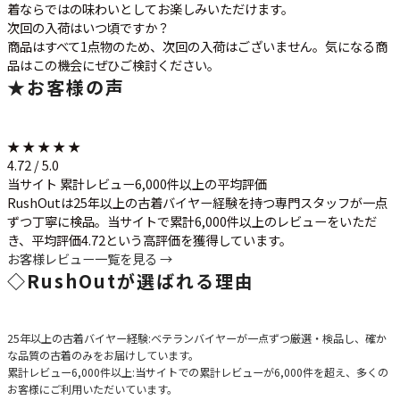
着ならではの味わいとしてお楽しみいただけます。
次回の入荷はいつ頃ですか？
商品はすべて1点物のため、次回の入荷はございません。気になる商
品はこの機会にぜひご検討ください。
★
お客様の声
★ ★ ★ ★ ★
4.72 / 5.0
当サイト 累計レビュー6,000件以上の平均評価
RushOutは25年以上の古着バイヤー経験を持つ専門スタッフが一点
ずつ丁寧に検品。当サイトで累計6,000件以上のレビューをいただ
き、平均評価4.72という高評価を獲得しています。
お客様レビュー一覧を見る →
◇
RushOutが選ばれる理由
25年以上の古着バイヤー経験
:ベテランバイヤーが一点ずつ厳選・検品し、確か
な品質の古着のみをお届けしています。
累計レビュー6,000件以上
:当サイトでの累計レビューが6,000件を超え、多くの
お客様にご利用いただいています。