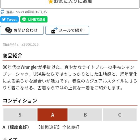
こだわりから探す
Search by Particular
返品についての詳細はこちら
サイズから探す（メンズ）
Search by Size
商品番号 shrs26061526
ジャケット
XS
S
M
L
XL
商品紹介
スウェット
XS
S
M
L
XL
80年代のWranglerが手掛けた、爽やかなライトブルーの半袖シャン
ブレーシャツ。USA製ならではのしっかりとした生地感と、経年変化
長袖シャツ
XS
S
M
L
XL
による柔らかな風合いが魅力です。春夏のカジュアルスタイルにさら
りと着こなせる、古着ならではの上質な一着をご紹介します。
半袖シャツ
XS
S
M
L
XL
コンディション
Tシャツ
XS
S
M
L
XL
S
A
B
C
W30以下
W31,W32
W33,W34
パンツ
A（程度良好）
【状態追記】全体良好
W35,W36
W37以上
サイズ