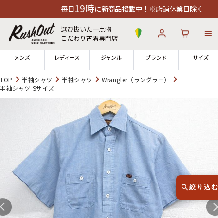
19時
毎日
に新商品掲載中！※店舗休業日除く
選び抜いた一点物
こだわり古着専門店
メンズ
レディース
ジャンル
ブランド
サイズ
TOP
半袖シャツ
半袖シャツ
Wrangler（ラングラー）
半袖シャツ Sサイズ
ログイン
お気に入り
カート
店舗一覧
→
全国7店舗・公式通販の比較
12時までのご注文で当日出荷！
発送について
※対応不可：日祝、長期休暇、セール
絞り込