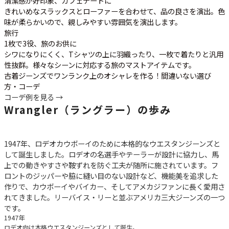
清潔感が好印象、カフェデートに
きれいめなスラックスとローファーを合わせて、品の良さを演出。色
味が柔らかいので、親しみやすい雰囲気を演出します。
旅行
1枚で3役、旅のお供に
シワになりにくく、Tシャツの上に羽織ったり、一枚で着たりと汎用
性抜群。様々なシーンに対応する旅のマストアイテムです。
古着ジーンズでワンランク上のオシャレを作る！間違いない選び
方・コーデ
コーデ例を見る →
Wrangler（ラングラー）の歩み
1947年、ロデオカウボーイのために本格的なウエスタンジーンズと
して誕生しました。ロデオの名選手やテーラーが設計に協力し、馬
上での動きやすさや鞍ずれを防ぐ工夫が随所に施されています。フ
ロントのジッパーや脇に縫い目のない設計など、機能美を追求した
作りで、カウボーイやバイカー、そしてアメカジファンに長く愛用さ
れてきました。リーバイス・リーと並ぶアメリカ三大ジーンズの一つ
です。
1947年
ロデオ向け本格ウエスタンジーンズとして誕生。