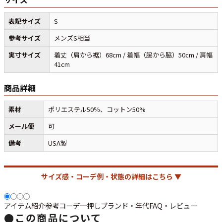
表記サイズ
S
マニアックから探す
Search by Maniac
参考サイズ
メンズS相当
バンド
アニメ
映画
実寸サイズ
着丈（肩から裾）68cm / 着幅（脇から脇）50cm / 肩幅
Tシャツ
Tシャツ
Tシャツ
41cm
USA製
ボロ
ミリタリー
商品詳細
素材
ポリエステル50％、コットン50%
すべてのマニアックを見る
メール便
可
備考
USA製
年代から探す
Search by Period
サイズ感・コーデ例・状態の詳細はこちら ▼
90年代
80年代
70年代
アイテム紹介
参考コーデ
一押し
ブランド・年代
FAQ・レビュー
●
この商品について
60年代
50年代
40年代