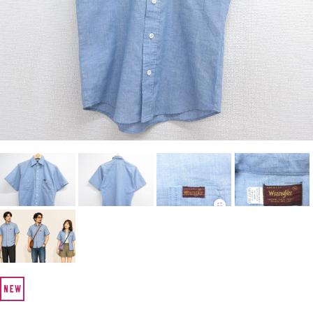
Search by Hotword
今週のHOTワード（7/29〜8/4）
1
Tシャツ USA製
2
映画
3
ミリタリー
4
スターウォーズ
5
ラルフローレン
6
大きいサイズ
7
アニメ
8
ディズニー
ブランドから探す
Search by Brand
ザ・ノース・フェイ
ラルフ ローレン
ス
チャンピオン
パタゴニア
カーハート
ディッキーズ
アディダス
ナイキ
ラッセル・アスレチ