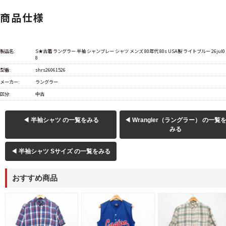
商品仕様
製品名:
S★古着 ラングラー 半袖 シャンブレー シャツ メンズ 80年代 80s USA製 ライトブルー 26jul0
8
型番:
shrs26061526
メーカー:
ラングラー
区分:
中古
◀ 半袖シャツ の一覧をみる
◀ Wrangler（ラングラー） の一覧
みる
◀ 半袖シャツ Sサイズ の一覧をみる
おすすめ商品