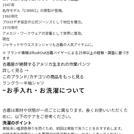
1947年
名作モデル『13MWZ』の原型が登場。
1960年代
プロロデオ協会の公式ジーンズとして地位を確立。
1970年代
アメカジ・ワークウェアの定番として世界に普及。
現在
ジャケットやウエスタンシャツも古着の人気アイテムに。
※ ブランド情報はRushOut古着バイヤーによる25年以上の経験・調査に基づき
ます
古着屋が絶賛するアメリカ生まれの作業パンツ
詳しく見る →
このブランド/カテゴリの商品をもっと見る
ラングラー
半袖シャツ
~
お手入れ・お洗濯について
古着は素材や状態が一点ごとに異なります。長くお使いいただくた
めに、以下のケアをご参考ください。
洗濯のポイント
単独洗い推奨
色移りを防ぐため、初回は単独で洗うことをおすすめします。
中性洗剤を使用
おしゃれ着用の中性洗剤を使い、やさしく洗ってください。