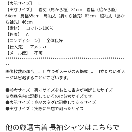
【表記サイズ】 L
こだわりから探す
Search by Particular
【実寸サイズ】 着丈（肩から裾）81cm 着幅（脇から脇）
64cm 肩幅55cm 肩袖丈（肩から袖先）63cm 脇袖丈（脇か
ら袖先）46cm
サイズから探す（メンズ）
Search by Size
【素材】 コットン100％
【程度】 A
【コンディション】 全体良好
ジャケット
XS
S
M
L
XL
【仕入先】 アメリカ
【メール便】 不可
スウェット
XS
S
M
L
XL
**********************************************************
**
長袖シャツ
XS
S
M
L
XL
画像枚数の都合上、目立つダメージのみ掲載し、目立たないダメ
ージは省略することがございます。
半袖シャツ
XS
S
M
L
XL
●参考サイズ：実寸サイズをもとに当店が判断したサイズ
※商品名内に記載しているのは参考サイズです。
Tシャツ
XS
S
M
L
XL
●表記サイズ：商品のタグに記載してあるサイズ
●実寸サイズ：実際に当店で測ったサイズ
W30以下
W31,W32
パンツ
W33,W34
W35,W36
他の厳選古着 長袖シャツはこちらで