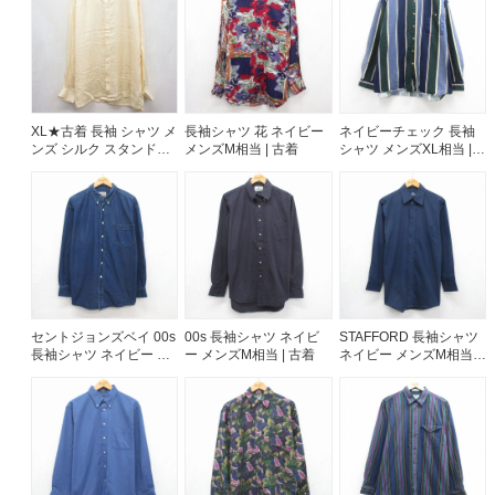
60年代
50年代
40年代
すべての年代を見る
XL★古着 長袖 シャツ メ
長袖シャツ 花 ネイビー
ネイビーチェック 長袖
ンズ シルク スタンドカ
メンズM相当 | 古着
シャツ メンズXL相当 |
ラー イエロー 26aug07
古着
週刊ラッシュアウト新聞
古着コラム
メディア・イベント情報
セントジョンズベイ 00s
00s 長袖シャツ ネイビ
STAFFORD 長袖シャツ
長袖シャツ ネイビー メ
ー メンズM相当 | 古着
ネイビー メンズM相当 |
ンズXL相当 | 古着
古着
Youtube 古着屋Rush Out チャンネル
スタッフコーディネート