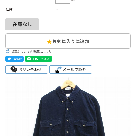
在庫:
×
Search by Hotword
今週のHOTワード（7/29〜8/4）
1
Tシャツ USA製
2
映画
3
ミリタリー
4
スターウォーズ
5
ラルフローレン
6
大きいサイズ
7
アニメ
8
ディズニー
返品についての詳細はこちら
ブランドから探す
Search by Brand
ザ・ノース・フェ
ラルフ ローレン
イス
チャンピオン
パタゴニア
カーハート
ディッキーズ
アディダス
ナイキ
ラッセル・アスレ