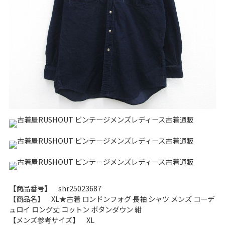
リーバイス
チック
ア行
カ行
サ行
タ行
ナ行
ハ行
マ行
ラ行
アイテムから探す
Search by Item
ジャケット
スウェット
セーター
長袖シャツ
半袖シャツ
Tシャツ
パンツ
レディース
子供服
【商品番号】 shr25023687
雑貨/小物
【商品名】 XL★古着 ロンドンフォグ 長袖 シャツ メンズ コーデ
ュロイ ロング丈 コットン ボタンダウン 紺
【メンズ参考サイズ】 XL