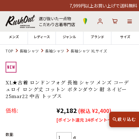
7,999円以上お買い上げで送料無料！1
選び抜いた一点物
こだわり古着専門店
メンズ
レディース
ジャンル
ブランド
サイズ
TOP
長袖シャツ
長袖シャツ
長袖シャツ XLサイズ
ログイン
お気に入り
カート
店舗一覧
XL★古着 ロンドンフォグ 長袖 シャツ メンズ コーデ
→
全国7店舗・公式通販の比較
ュロイ ロング丈 コットン ボタンダウン 紺 ネイビー
25mar22 中古 トップス
12時までのご注文で当日出荷！
発送について
¥2,182
※対応不可：日祝、長期休暇、セール
価格:
(税込 ¥2,400)
[ポイント還元 24ポイント～]
絞り込む
数量:
点