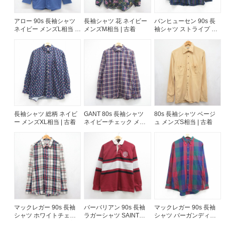
アロー 90s 長袖シャツ
長袖シャツ 花 ネイビー
バンヒューセン 90s 長
ご利用案内
ネイビー メンズL相当 |
メンズM相当 | 古着
袖シャツ ストライプ ネ
お客様の声
古着
イビー メンズXL相当 |
レビュー1万件突破
古着
お気に入りリスト
会員登録
メルマガ登録
会社概要
店舗一覧
長袖シャツ 総柄 ネイビ
GANT 80s 長袖シャツ
80s 長袖シャツ ベージ
古着卸売
ー メンズXL相当 | 古着
ネイビーチェック メン
ュ メンズS相当 | 古着
ズL相当 | 古着
特定商取引法に基づく表示
プライバシーポリシー
お問い合わせ
マックレガー 90s 長袖
バーバリアン 90s 長袖
マックレガー 90s 長袖
シャツ ホワイトチェッ
ラガーシャツ SAINT
シャツ バーガンディチ
ク メンズXL相当 | 古着
CHARLES COLLEGE メ
ェック メンズL相当 | 古