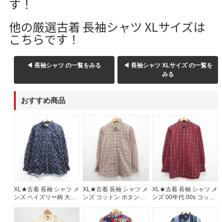
す！
W37以上
他の厳選古着 長袖シャツ XLサイズは
こちらです！
マニアックから探す
Search by Maniac
◀ 長袖シャツ の一覧をみる
◀ 長袖シャツ XLサイズ の一覧を
バンド
アニメ
映画
みる
Tシャツ
Tシャツ
Tシャツ
おすすめ商品
USA製
ボロ
ミリタリー
すべてのマニアックを見る
年代から探す
Search by Period
XL★古着 長袖 シャツ メ
XL★古着 長袖 シャツ メ
XL★古着 長袖 シャツ メ
ンズ ペイズリー柄 大き
ンズ コットン ボタンダ
ンズ 00年代 00s コット
いサイズ ロング丈 コッ
ウン ベージュ 26aug07
ン ボタンダウン バーガ
トン ネイビー 26aug06
ンディ 26aug07
90年代
80年代
70年代