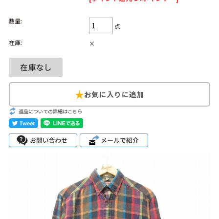
Search by Hotword
今週のHOTワード（7/29〜8/4）
数量:
点
在庫:
1
Tシャツ USA製
2
映画
3
ミリタリー
4
スターウォーズ
×
5
ラルフローレン
6
大きいサイズ
7
アニメ
8
ディズニー
ブランドから探す
Search by Brand
返品についての詳細はこちら
ザ・ノース・フェ
ラルフ ローレン
イス
チャンピオン
パタゴニア
カーハート
ディッキーズ
アディダス
ナイキ
ラッセル・アスレ