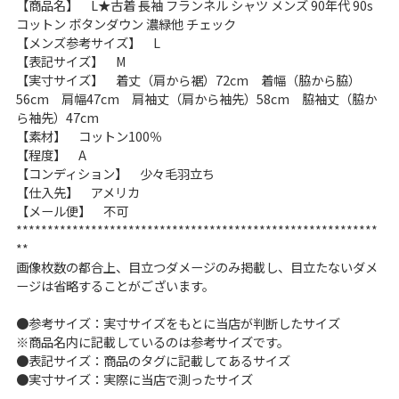
【商品名】 L★古着 長袖 フランネル シャツ メンズ 90年代 90s
こだわりから探す
Search by Particular
コットン ボタンダウン 濃緑他 チェック
【メンズ参考サイズ】 L
【表記サイズ】 M
【実寸サイズ】 着丈（肩から裾）72cm 着幅（脇から脇）
サイズから探す（メンズ）
Search by Size
56cm 肩幅47cm 肩袖丈（肩から袖先）58cm 脇袖丈（脇か
ら袖先）47cm
ジャケット
XS
S
M
L
XL
【素材】 コットン100％
【程度】 A
スウェット
XS
S
M
L
XL
【コンディション】 少々毛羽立ち
【仕入先】 アメリカ
【メール便】 不可
長袖シャツ
XS
S
M
L
XL
**********************************************************
**
半袖シャツ
XS
S
M
L
XL
画像枚数の都合上、目立つダメージのみ掲載し、目立たないダメ
ージは省略することがございます。
Tシャツ
XS
S
M
L
XL
●参考サイズ：実寸サイズをもとに当店が判断したサイズ
W30以下
W31,W32
※商品名内に記載しているのは参考サイズです。
●表記サイズ：商品のタグに記載してあるサイズ
パンツ
W33,W34
W35,W36
●実寸サイズ：実際に当店で測ったサイズ