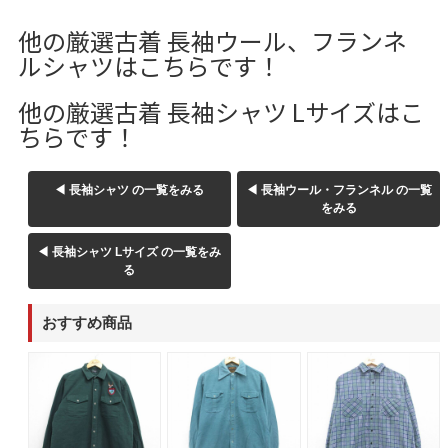
W37以上
他の厳選古着 長袖ウール、フランネ
ルシャツはこちらです！
他の厳選古着 長袖シャツ Lサイズはこ
マニアックから探す
Search by Maniac
ちらです！
バンド
アニメ
映画
Tシャツ
Tシャツ
Tシャツ
◀ 長袖シャツ の一覧をみる
◀ 長袖ウール・フランネル の一覧
USA製
ボロ
ミリタリー
をみる
◀ 長袖シャツ Lサイズ の一覧をみ
る
すべてのマニアックを見る
おすすめ商品
年代から探す
Search by Period
90年代
80年代
70年代