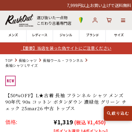
7,999円以上お買い上げで送料無料！1
選び抜いた一点物
こだわり古着専門店
メンズ
レディース
ジャンル
ブランド
サイズ
【重要】当店を装った偽サイトにご注意ください
ログイン
お気に入り
カート
TOP
長袖シャツ
長袖ウール・フランネル
長袖シャツ Lサイズ
店舗一覧
→
全国7店舗・公式通販の比較
【50%OFF】L★古着 長袖 フランネル シャツ メンズ
12時までのご注文で当日出荷！
発送について
90年代 90s コットン ボタンダウン 濃緑他 グリーン チ
※対応不可：日祝、長期休暇、セール
ェック 25mar26 中古 トップス
絞り込む
¥1,319
価格:
(税込 ¥1,450)
[ポイント還元 14ポイント～]