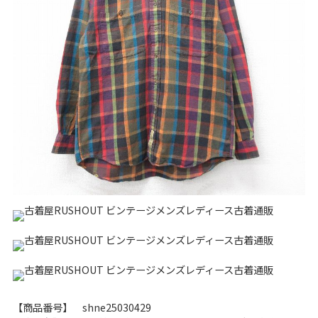
リーバイス
チック
ア行
カ行
サ行
タ行
ナ行
ハ行
マ行
ラ行
アイテムから探す
Search by Item
ジャケット
スウェット
セーター
長袖シャツ
半袖シャツ
Tシャツ
パンツ
レディース
子供服
雑貨/小物
【商品番号】 shne25030429