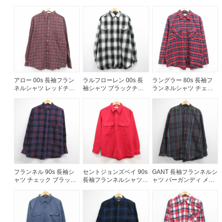
チェック メンズXL相当 |
メンズXL相当 | 古着
メンズXL相当 | 古着
古着
ご利用案内
お客様の声
レビュー1万件突破
お気に入りリスト
会員登録
メルマガ登録
アロー 00s 長袖フラン
ラルフローレン 00s 長
ラングラー 80s 長袖フ
ネルシャツ レッドチェ
袖シャツ ブラックチェ
ランネルシャツ チェッ
会社概要
ック メンズL相当 | 古着
ック メンズXL相当 | 古
ク レッド メンズXL相当
着
| 古着
店舗一覧
古着卸売
特定商取引法に基づく表示
プライバシーポリシー
お問い合わせ
フランネル 90s 長袖シ
セントジョンズベイ 90s
GANT 長袖フランネルシ
ャツ チェック ブラック
長袖フランネルシャツ
ャツ バーガンディ メン
メンズL相当 | 古着
シャモアクロス レッド
ズXL相当 | 古着
メンズL相当 | 古着