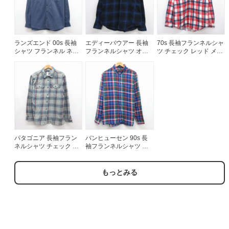
ランズエンド 00s 長袖
エディーバウアー 長袖
70s 長袖フランネルシャ
シャツ フランネル ネイ
フランネルシャツ オン
ツ チェック レッド メン
ビー メンズXL相当 | 古
ブレチェック ブルー メ
ズM相当 | 古着
着
ンズL相当 | 古着
パタゴニア 長袖フラン
バンヒューセン 90s 長
ネルシャツ チェック グ
袖フランネルシャツ ブ
レー メンズL相当 | 古着
ルーチェック メンズXL
相当 | 古着
もっとみる