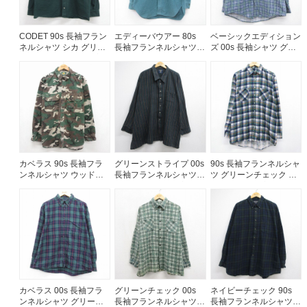
60年代
50年代
40年代
CODET 90s 長袖フラン
エディーバウアー 80s
ベーシックエディション
ネルシャツ シカ グリー
長袖フランネルシャツ
ズ 00s 長袖シャツ グリ
ン メンズXL相当 | 古着
ヘビー グリーン メンズL
ーンチェック メンズL相
すべての年代を見る
相当 | 古着
当 | 古着
週刊ラッシュアウト新聞
カベラス 90s 長袖フラ
グリーンストライプ 00s
90s 長袖フランネルシャ
古着コラム
ンネルシャツ ウッドラ
長袖フランネルシャツ
ツ グリーンチェック メ
ンドカモ グリーン メン
メンズXL相当 | 古着
ンズL相当 | 古着
ズXL相当 | 古着
メディア・イベント情報
Youtube 古着屋Rush Out チャンネル
スタッフコーディネート
カベラス 00s 長袖フラ
グリーンチェック 00s
ネイビーチェック 90s
ンネルシャツ グリーン
長袖フランネルシャツ
長袖フランネルシャツ