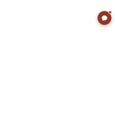
こだわりから探す
Search by Particular
サイズから探す（メンズ）
Search by Size
ジャケット
XS
S
M
L
XL
スウェット
XS
S
M
L
XL
長袖シャツ
XS
S
M
L
XL
半袖シャツ
XS
S
M
L
XL
Tシャツ
XS
S
M
L
XL
W30以下
W31,W32
パンツ
W33,W34
W35,W36