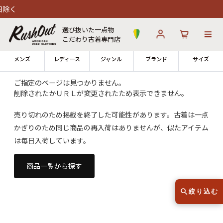
除く
選び抜いた一点物
こだわり古着専門店
メンズ
レディース
ジャンル
ブランド
サイズ
ご指定のページは見つかりません。
削除されたかＵＲＬが変更されたため表示できません。
ログイン
お気に入り
カート
売り切れのため掲載を終了した可能性があります。古着は一点
かぎりのため同じ商品の再入荷はありませんが、似たアイテム
店舗一覧
→
全国7店舗・公式通販の比較
は毎日入荷しています。
12時までのご注文で当日出荷！
商品一覧から探す
発送について
※対応不可：日祝、長期休暇、セール
絞り込む