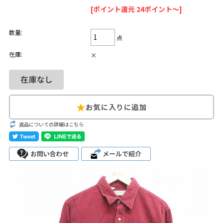
[ポイント還元 24ポイント～]
Search by Hotword
今週のHOTワード（7/29〜8/4）
数量:
点
1
Tシャツ USA製
2
映画
3
ミリタリー
4
スターウォーズ
在庫:
×
5
ラルフローレン
6
大きいサイズ
7
アニメ
8
ディズニー
ブランドから探す
Search by Brand
ザ・ノース・フェ
返品についての詳細はこちら
ラルフ ローレン
イス
チャンピオン
パタゴニア
カーハート
ディッキーズ
アディダス
ナイキ
ラッセル・アスレ