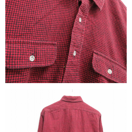
こだわりから探す
Search by Particular
サイズから探す（メンズ）
Search by Size
ジャケット
XS
S
M
L
XL
スウェット
XS
S
M
L
XL
長袖シャツ
XS
S
M
L
XL
半袖シャツ
XS
S
M
L
XL
Tシャツ
XS
S
M
L
XL
W30以下
W31,W32
パンツ
W33,W34
W35,W36