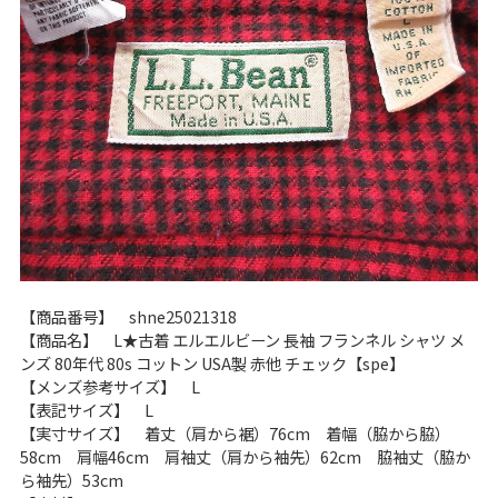
60年代
50年代
40年代
すべての年代を見る
週刊ラッシュアウト新聞
古着コラム
【商品番号】 shne25021318
【商品名】 L★古着 エルエルビーン 長袖 フランネル シャツ メ
メディア・イベント情報
ンズ 80年代 80s コットン USA製 赤他 チェック【spe】
【メンズ参考サイズ】 L
Youtube 古着屋Rush Out チャンネル
【表記サイズ】 L
【実寸サイズ】 着丈（肩から裾）76cm 着幅（脇から脇）
58cm 肩幅46cm 肩袖丈（肩から袖先）62cm 脇袖丈（脇か
スタッフコーディネート
ら袖先）53cm