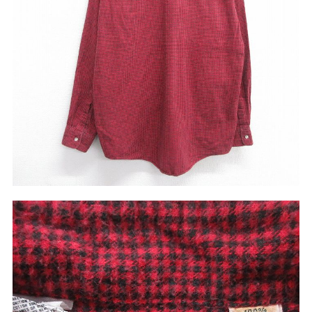
W37以上
マニアックから探す
Search by Maniac
バンド
アニメ
映画
Tシャツ
Tシャツ
Tシャツ
USA製
ボロ
ミリタリー
すべてのマニアックを見る
年代から探す
Search by Period
90年代
80年代
70年代