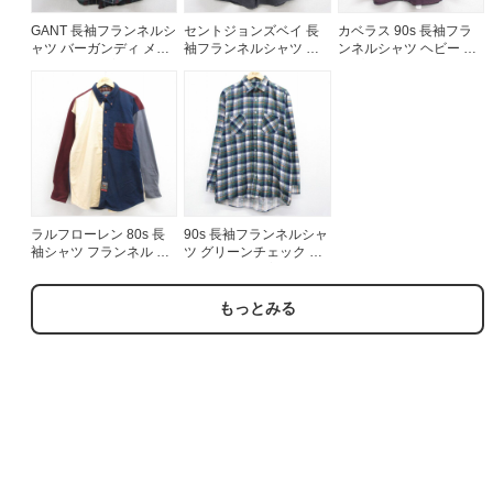
GANT 長袖フランネルシ
セントジョンズベイ 長
カベラス 90s 長袖フラ
ャツ バーガンディ メン
袖フランネルシャツ グ
ンネルシャツ ヘビー パ
ズXL相当 | 古着
レー メンズXL相当 | 古
ープル メンズXL相当 |
着
古着
ラルフローレン 80s 長
90s 長袖フランネルシャ
袖シャツ フランネル ネ
ツ グリーンチェック メ
イビー メンズL相当 | 古
ンズL相当 | 古着
着
もっとみる