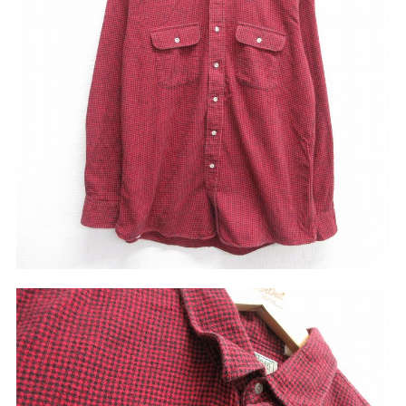
リーバイス
チック
ア行
カ行
サ行
タ行
ナ行
ハ行
マ行
ラ行
アイテムから探す
Search by Item
ジャケット
スウェット
セーター
長袖シャツ
半袖シャツ
Tシャツ
パンツ
レディース
子供服
雑貨/小物