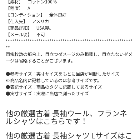
【素材】 コットン100％
【程度】 A
【コンディション】 全体良好
ご利用案内
【仕入先】 アメリカ
お客様の声
レビュー1万件突破
【商品詳細】 USA製。
お気に入りリスト
【メール便】 不可
**********************************************************
会員登録
**
メルマガ登録
画像枚数の都合上、目立つダメージのみ掲載し、目立たないダメ
会社概要
ージは省略することがございます。
店舗一覧
●参考サイズ：実寸サイズをもとに当店が判断したサイズ
古着卸売
※商品名内に記載しているのは参考サイズです。
特定商取引法に基づく表示
●表記サイズ：商品のタグに記載してあるサイズ
●実寸サイズ：実際に当店で測ったサイズ
プライバシーポリシー
お問い合わせ
他の厳選古着 長袖ウール、フランネ
ルシャツはこちらです！
他の厳選古着 長袖シャツ Lサイズはこ