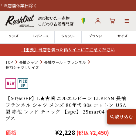
休業日除く
選び抜いた一点物
こだわり古着専門店
メンズ
レディース
ジャンル
ブランド
サイズ
【重要】当店を装った偽サイトにご注意ください
ログイン
お気に入り
カート
TOP
長袖シャツ
長袖ウール・フランネル
長袖シャツ Lサイズ
店舗一覧
→
全国7店舗・公式通販の比較
【50%OFF】L★古着 エルエルビーン LLBEAN 長袖
12時までのご注文で当日出荷！
発送について
フランネル シャツ メンズ 80年代 80s コットン USA
※対応不可：日祝、長期休暇、セール
製 赤他 レッド チェック 【spe】 25mar04 中古 トッ
絞り込む
プス
¥2,228
価格:
(税込 ¥2,450)