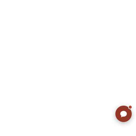
リーバイス
チック
ア行
カ行
サ行
タ行
ナ行
ハ行
マ行
ラ行
アイテムから探す
Search by Item
ジャケット
スウェット
セーター
長袖シャツ
半袖シャツ
Tシャツ
パンツ
レディース
子供服
雑貨/小物