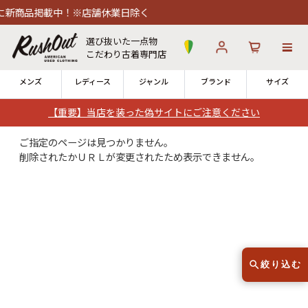
新商品掲載中！※店舗休業日除く
選び抜いた一点物
こだわり古着専門店
メンズ
レディース
ジャンル
ブランド
サイズ
【重要】当店を装った偽サイトにご注意ください
ログイン
お気に入り
カート
ご指定のページは見つかりません。
削除されたかＵＲＬが変更されたため表示できません。
店舗一覧
→
全国7店舗・公式通販の比較
12時までのご注文で当日出荷！
発送について
※対応不可：日祝、長期休暇、セール
絞り込む