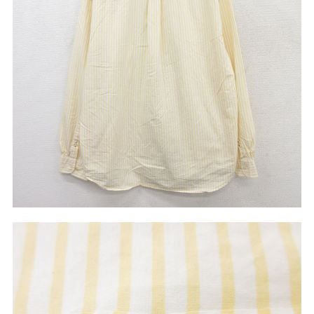
マニアックから探す
Search by Maniac
バンド
アニメ
映画
Tシャツ
Tシャツ
Tシャツ
USA製
ボロ
ミリタリー
すべてのマニアックを見る
年代から探す
Search by Period
90年代
80年代
70年代