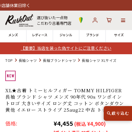
除く
選び抜いた一点物
こだわり古着専門店
メンズ
レディース
ジャンル
ブランド
サイズ
【重要】当店を装った偽サイトにご注意ください
ログイン
お気に入り
カート
TOP
長袖シャツ
長袖ブランドシャツ
長袖シャツ XLサイズ
12時までのご注文で当日出荷！
発送について
※対応不可：日祝、長期休暇、セール
XL★古着 トミーヒルフィガー TOMMY HILFIGER
長袖 ブランド シャツ メンズ 90年代 90s ワンポイン
トロゴ 大きいサイズ ロング丈 コットン ボタンダウン
黄他 イエロー ストライプ 25aug22 中古 トップス
絞り込む
¥4,455
Search by Hotword
価格:
今週のHOTワード（6/29〜7/28）
(税込 ¥4,900)