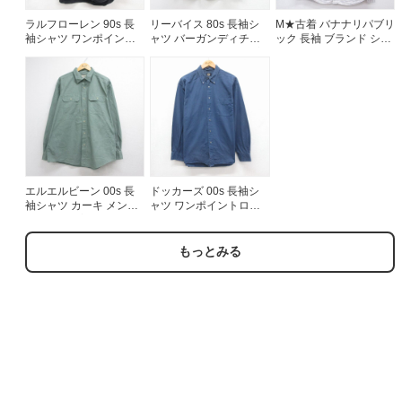
ラルフローレン 90s 長
リーバイス 80s 長袖シ
M★古着 バナナリパブリ
袖シャツ ワンポイント
ャツ バーガンディチェ
ック 長袖 ブランド シャ
ロゴ ブラック メンズXL
ック メンズM相当 | 古着
ツ メンズ コットン ホワ
相当 | 古着
イト チェック 26jul24
エルエルビーン 00s 長
ドッカーズ 00s 長袖シ
袖シャツ カーキ メンズ
ャツ ワンポイントロゴ
XL相当 | 古着
ネイビー メンズXL相当 |
古着
もっとみる