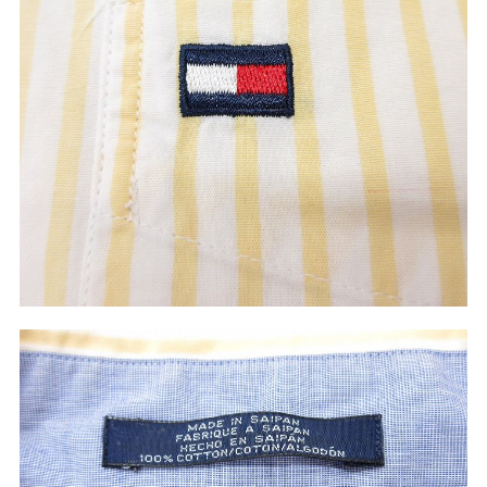
60年代
50年代
40年代
すべての年代を見る
週刊ラッシュアウト新聞
古着コラム
メディア・イベント情報
Youtube 古着屋Rush Out チャンネル
スタッフコーディネート