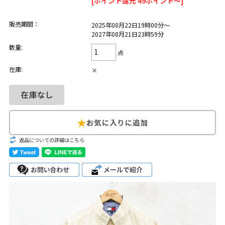
[ポイント還元 49ポイント～]
1
メンズ 大きいサイズ 長袖
2
USA製
3
リーバイス
販売期間：
2025年08月22日19時00分～
4
フライト
5
メンズ パンツ ショート
6
メンズ 茶
2027年08月21日23時59分
数量:
7
半袖 Tシャツ 白 XL
8
メンズ ジャケット
点
在庫:
×
ブランドから探す
Search by Brand
ザ・ノース・フェ
ラルフ ローレン
イス
チャンピオン
パタゴニア
返品についての詳細はこちら
カーハート
ディッキーズ
アディダス
ナイキ
ラッセル・アスレ
リーバイス
チック