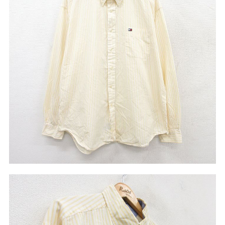
ア行
カ行
サ行
タ行
ナ行
ハ行
マ行
ラ行
アイテムから探す
Search by Item
ジャケット
スウェット
セーター
長袖シャツ
半袖シャツ
Tシャツ
パンツ
レディース
子供服
雑貨/小物
こだわりから探す
Search by Particular