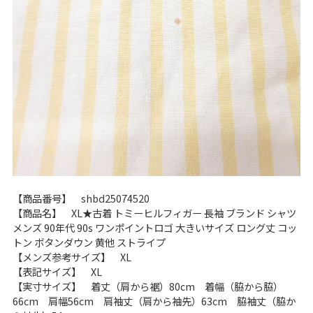
【商品番号】 shbd25074520
【商品名】 XL★古着 トミーヒルフィガー 長袖 ブランド シャツ
メンズ 90年代 90s ワンポイントロゴ 大きいサイズ ロング丈 コッ
トン ボタンダウン 黄他 ストライプ
【メンズ参考サイズ】 XL
【表記サイズ】 XL
【実寸サイズ】 着丈（肩から裾）80cm 着幅（脇から脇）
66cm 肩幅56cm 肩袖丈（肩から袖先）63cm 脇袖丈（脇か