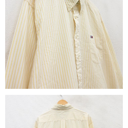
サイズから探す（メンズ）
Search by Size
ジャケット
XS
S
M
L
XL
スウェット
XS
S
M
L
XL
長袖シャツ
XS
S
M
L
XL
半袖シャツ
XS
S
M
L
XL
Tシャツ
XS
S
M
L
XL
W30以下
W31,W32
パンツ
W33,W34
W35,W36
W37以上