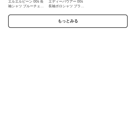
エルエルビーン 00s 長
エディーバウアー 00s
袖シャツ ブルーチェッ
長袖ポロシャツ ブラッ
ク メンズXL相当 | 古着
ク メンズL相当 | 古着
もっとみる