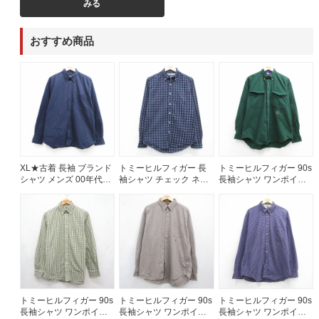
みる
ご利用案内
おすすめ商品
お客様の声
レビュー1万件突破
お気に入りリスト
会員登録
メルマガ登録
会社概要
店舗一覧
XL★古着 長袖 ブランド
トミーヒルフィガー 長
トミーヒルフィガー 90s
古着卸売
シャツ メンズ 00年代
袖シャツ チェック ネイ
長袖シャツ ワンポイン
00s 大きいサイズ コッ
ビー メンズM相当 | 古着
トロゴ グリーン メンズ
特定商取引法に基づく表示
トン ボタンダウン ネイ
XL相当 | 古着
プライバシーポリシー
ビー 26aug06
お問い合わせ
トミーヒルフィガー 90s
トミーヒルフィガー 90s
トミーヒルフィガー 90s
長袖シャツ ワンポイン
長袖シャツ ワンポイン
長袖シャツ ワンポイン