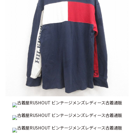
リーバイス
チック
ア行
カ行
サ行
タ行
ナ行
ハ行
マ行
ラ行
アイテムから探す
Search by Item
ジャケット
スウェット
セーター
長袖シャツ
半袖シャツ
Tシャツ
パンツ
レディース
子供服
雑貨/小物