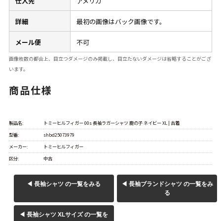
仕入先
アメリカ
60年代
50年代
40年代
詳細
最初の画像はバック画像です。
メール便
不可
すべての年代を見る
画像枚数の都合上、目立つダメージのみ掲載し、目立たないダメージは省略することがござ
います。
商品仕様
週刊ラッシュアウト新聞
古着コラム
製品名:
トミーヒルフィガー 00s 長袖ラガーシャツ 鹿の子 ネイビー XL | 古着
型番:
shbd25073979
メーカー:
トミーヒルフィガー
メディア・イベント情報
区分:
中古
Youtube 古着屋Rush Out チャンネル
◀ 長袖シャツ の一覧をみる
◀ 長袖ブランドシャツ の一覧をみ
る
スタッフコーディネート
◀ 長袖シャツ XLサイズ の一覧を