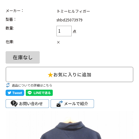
Search by Hotword
メーカー：
今週のHOTワード（7/29〜8/4）
トミーヒルフィガー
型番：
shbd25073979
1
Tシャツ USA製
2
映画
3
ミリタリー
4
スターウォーズ
数量:
点
5
ラルフローレン
6
大きいサイズ
7
アニメ
8
ディズニー
在庫:
×
ブランドから探す
Search by Brand
ザ・ノース・フェ
ラルフ ローレン
イス
返品についての詳細はこちら
チャンピオン
パタゴニア
カーハート
ディッキーズ
アディダス
ナイキ
ラッセル・アスレ