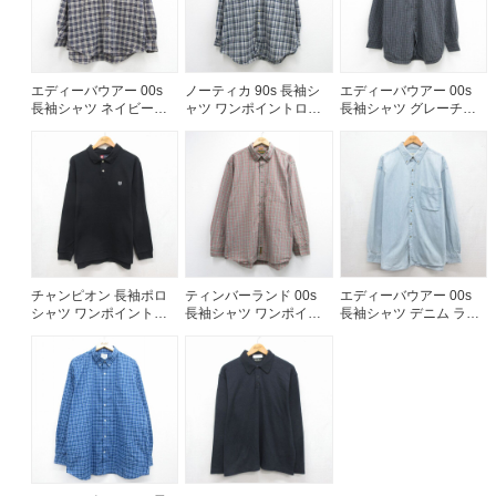
エディーバウアー 00s
ノーティカ 90s 長袖シ
エディーバウアー 00s
長袖シャツ ネイビーチ
ャツ ワンポイントロゴ
長袖シャツ グレーチェ
ェック メンズXL相当 |
ネイビーチェック メン
ック メンズXL相当 | 古
古着
ズXL相当 | 古着
着
チャンピオン 長袖ポロ
ティンバーランド 00s
エディーバウアー 00s
シャツ ワンポイントロ
長袖シャツ ワンポイン
長袖シャツ デニム ライ
ゴ ブラック メンズM相
トロゴ グレーチェック
トブルー メンズXL相当 |
当 | 古着
メンズXL相当 | 古着
古着