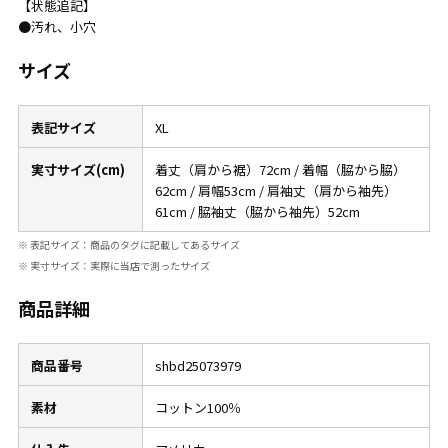
【状態追記】
W37以上
●汚れ、小穴
サイズ
マニアックから探す
Search by Maniac
表記サイズ
XL
バンド
アニメ
映画
実寸サイズ(cm)
着丈（肩から裾）72cm / 着幅（脇から脇）
Tシャツ
Tシャツ
Tシャツ
62cm / 肩幅53cm / 肩袖丈（肩から袖先）
USA製
ボロ
ミリタリー
61cm / 脇袖丈（脇から袖先）52cm
※ 表記サイズ：商品のタグに記載してあるサイズ
※ 実寸サイズ：実際に当店で測ったサイズ
すべてのマニアックを見る
商品詳細
商品番号
shbd25073979
年代から探す
Search by Period
素材
コットン100％
90年代
80年代
70年代