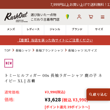
7,999円以上お買い上げで送料無料！12時
選び抜いた一点物
こだわり古着専門店
メンズ
レディース
ジャンル
ブランド
サイズ
【重要】当店を装った偽サイトにご注意ください
ログイン
お気に入り
カート
TOP
長袖シャツ
長袖ブランドシャツ
長袖シャツ XLサイズ
店舗一覧
→
全国7店舗・公式通販の比較
トミーヒルフィガー 00s 長袖ラガーシャツ 鹿の子 ネ
イビー XL | 古着
12時までのご注文で当日出荷！
発送について
※対応不可：日祝、長期休暇、セール
通常価格:
¥3,990
(税込)
絞り込む
¥3,628
価格:
(税込 ¥3,990)
[ポイント還元 39ポイント～]