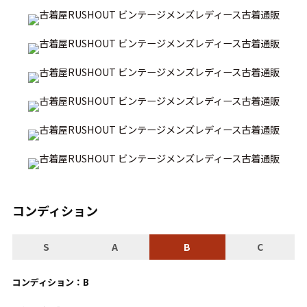
こだわりから探す
Search by Particular
サイズから探す（メンズ）
Search by Size
ジャケット
XS
S
M
L
XL
スウェット
XS
S
M
L
XL
長袖シャツ
XS
S
M
L
XL
半袖シャツ
XS
S
M
L
XL
コンディション
Tシャツ
XS
S
M
L
XL
S
A
B
C
W30以下
W31,W32
コンディション：B
パンツ
W33,W34
W35,W36