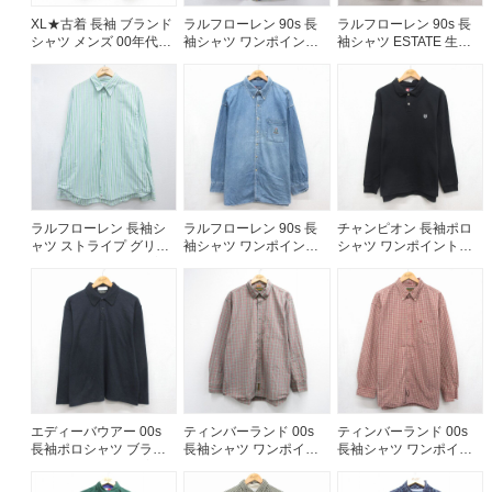
XL★古着 長袖 ブランド
ラルフローレン 90s 長
ラルフローレン 90s 長
シャツ メンズ 00年代
袖シャツ ワンポイント
袖シャツ ESTATE 生成
00s 大きいサイズ コッ
ロゴ ピンク メンズXL相
り ベージュ メンズL相当
トン ボタンダウン ネイ
当 | 古着
| 古着
ビー 26aug06
ラルフローレン 長袖シ
ラルフローレン 90s 長
チャンピオン 長袖ポロ
ャツ ストライプ グリー
袖シャツ ワンポイント
シャツ ワンポイントロ
ン メンズXL相当 | 古着
ロゴ ネイビー メンズXL
ゴ ブラック メンズM相
相当 | 古着
当 | 古着
エディーバウアー 00s
ティンバーランド 00s
ティンバーランド 00s
長袖ポロシャツ ブラッ
長袖シャツ ワンポイン
長袖シャツ ワンポイン
ク メンズL相当 | 古着
トロゴ グレーチェック
トロゴ バーガンディチ
メンズXL相当 | 古着
ェック メンズXL相当 |