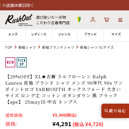
休業日除く
選び抜いた一点物
こだわり古着専門店
メンズ
レディース
ジャンル
ブランド
サイズ
TOP
長袖シャツ
長袖ブランドシャツ
長袖シャツ XLサイズ
ログイン
お気に入り
カート
店舗一覧
【20%OFF】XL★古着 ラルフローレン Ralph
→
全国7店舗・公式通販の比較
Lauren 長袖 ブランド シャツ メンズ 90年代 90s ワン
ポイントロゴ YARMOUTH オックスフォード 大きい
12時までのご注文で当日出荷！
サイズ ロング丈 コットン ボタンダウン 黒 ブラック
発送について
※対応不可：日祝、長期休暇、セール
【spe】 25may15 中古 トップス
絞り込む
通常価格:
¥5,900
(税込)
¥4,291
価格:
(税込 ¥4,720)