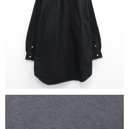
こだわりから探す
Search by Particular
サイズから探す（メンズ）
Search by Size
ジャケット
XS
S
M
L
XL
スウェット
XS
S
M
L
XL
長袖シャツ
XS
S
M
L
XL
半袖シャツ
XS
S
M
L
XL
Tシャツ
XS
S
M
L
XL
W30以下
W31,W32
パンツ
W33,W34
W35,W36