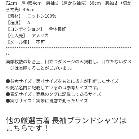
72cm 肩幅54cm 肩袖丈（肩から袖先）56cm 脇袖丈（脇か
ら袖先）49cm
ご利用案内
【素材】 コットン100%
【程度】 A
お客様の声
レビュー1万件突破
【コンディション】 全体良好
お気に入りリスト
【仕入先】 アメリカ
会員登録
【メール便】 不可
**********************************************************
メルマガ登録
**
会社概要
画像枚数の都合上、目立つダメージのみ掲載し、目立たないダメ
店舗一覧
ージは省略することがございます。
古着卸売
●参考サイズ：実寸サイズをもとに当店が判断したサイズ
特定商取引法に基づく表示
※商品名内に記載しているのは参考サイズです。
プライバシーポリシー
●表記サイズ：商品のタグに記載してあるサイズ
●実寸サイズ：実際に当店で測ったサイズ
お問い合わせ
他の厳選古着 長袖ブランドシャツは
こちらです！