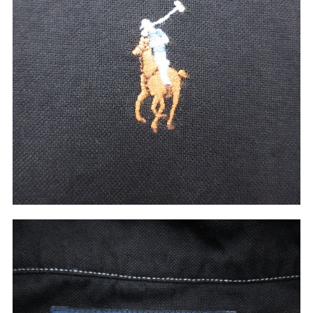
W37以上
マニアックから探す
Search by Maniac
バンド
アニメ
映画
Tシャツ
Tシャツ
Tシャツ
USA製
ボロ
ミリタリー
すべてのマニアックを見る
年代から探す
Search by Period
90年代
80年代
70年代