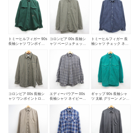
古着
トミーヒルフィガー 90s
コロンビア 00s 長袖シ
トミーヒルフィガー 長
長袖シャツ ワンポイン
ャツ ベージュチェック
袖シャツ チェック ネイ
トロゴ グリーン メンズ
メンズXL相当 | 古着
ビー メンズM相当 | 古着
XL相当 | 古着
コロンビア 00s 長袖シ
エディーバウアー 00s
ギャップ 90s 長袖シャ
ャツ ワンポイントロゴ
長袖シャツ ネイビーチ
ツ 太畝 グリーン メンズ
カーキチェック メンズ
ェック メンズXL相当 |
L相当 | 古着
XL相当 | 古着
古着