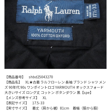
60年代
50年代
40年代
すべての年代を見る
週刊ラッシュアウト新聞
古着コラム
メディア・イベント情報
【商品番号】 shbd25043270
【商品名】 XL★古着 ラルフローレン 長袖 ブランド シャツ メン
ズ 90年代 90s ワンポイントロゴ YARMOUTH オックスフォード
Youtube 古着屋Rush Out チャンネル
大きいサイズ ロング丈 コットン ボタンダウン 黒【spe】
【メンズ参考サイズ】 XL
【表記サイズ】 17.5-33
スタッフコーディネート
【実寸サイズ】 着丈（肩から裾）81cm 着幅（脇から脇）