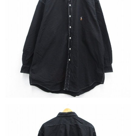
リーバイス
チック
ア行
カ行
サ行
タ行
ナ行
ハ行
マ行
ラ行
アイテムから探す
Search by Item
ジャケット
スウェット
セーター
長袖シャツ
半袖シャツ
Tシャツ
パンツ
レディース
子供服
雑貨/小物