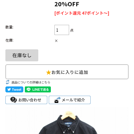
20%OFF
Search by Hotword
今週のHOTワード（7/29〜8/4）
[ポイント還元 47ポイント～]
1
Tシャツ USA製
2
映画
3
ミリタリー
4
スターウォーズ
数量:
点
5
ラルフローレン
6
大きいサイズ
7
アニメ
8
ディズニー
在庫:
×
ブランドから探す
Search by Brand
ザ・ノース・フェ
ラルフ ローレン
イス
返品についての詳細はこちら
チャンピオン
パタゴニア
カーハート
ディッキーズ
アディダス
ナイキ
ラッセル・アスレ