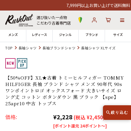
7,999円以上お買い上げで送料無料！1
選び抜いた一点物
こだわり古着専門店
メンズ
レディース
ジャンル
ブランド
サイズ
TOP
長袖シャツ
長袖ブランドシャツ
長袖シャツ XLサイズ
ログイン
お気に入り
カート
店舗一覧
【50%OFF】XL★古着 トミーヒルフィガー TOMMY
→
全国7店舗・公式通販の比較
HILFIGER 長袖 ブランド シャツ メンズ 90年代 90s
ワンポイントロゴ オックスフォード 大きいサイズ ロ
12時までのご注文で当日出荷！
ング丈 コットン ボタンダウン 黒 ブラック 【spe】
発送について
※対応不可：日祝、長期休暇、セール
25apr10 中古 トップス
絞り込む
¥2,228
価格:
(税込 ¥2,450)
[ポイント還元 24ポイント～]