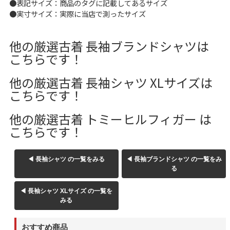
●表記サイズ：商品のタグに記載してあるサイズ
W37以上
●実寸サイズ：実際に当店で測ったサイズ
他の厳選古着 長袖ブランドシャツは
マニアックから探す
Search by Maniac
こちらです！
バンド
アニメ
映画
他の厳選古着 長袖シャツ XLサイズは
Tシャツ
Tシャツ
Tシャツ
こちらです！
USA製
ボロ
ミリタリー
他の厳選古着 トミーヒルフィガー は
こちらです！
すべてのマニアックを見る
◀ 長袖シャツ の一覧をみる
◀ 長袖ブランドシャツ の一覧をみ
る
◀ 長袖シャツ XLサイズ の一覧を
年代から探す
Search by Period
みる
90年代
80年代
70年代
おすすめ商品