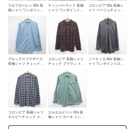
ラルフローレン 90s 長
ティンバーランド 長袖
コロンビア 00s 長袖シ
袖シャツ ワンポイント
シャツ ワンポイントロ
ャツ ベージュチェック
ロゴ ピンク メンズXL相
ゴ ベージュストライプ
メンズXL相当 | 古着
当 | 古着
メンズL相当 | 古着
ブルックスブラザーズ
コロンビア 長袖シャツ
ノーティカ 90s 長袖シ
長袖シャツ チェック ブ
チェック ブラウン メン
ャツ ワンポイントロゴ
ルー メンズM相当 | 古着
ズXL相当 | 古着
グレー メンズXL相当 |
古着
コロンビア 長袖シャツ
エルエルビーン 00s 長
ネイビーチェック メン
袖シャツ カーキ メンズ
ズL相当 | 古着
XL相当 | 古着