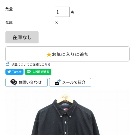
数量:
Search by Hotword
今週のHOTワード（7/29〜8/4）
点
在庫:
×
1
Tシャツ USA製
2
映画
3
ミリタリー
4
スターウォーズ
5
ラルフローレン
6
大きいサイズ
7
アニメ
8
ディズニー
ブランドから探す
Search by Brand
返品についての詳細はこちら
ザ・ノース・フェ
ラルフ ローレン
イス
チャンピオン
パタゴニア
カーハート
ディッキーズ
アディダス
ナイキ
ラッセル・アスレ