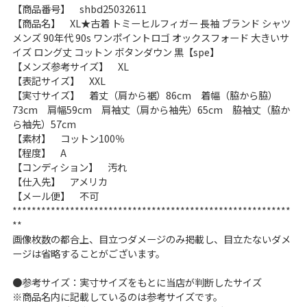
【商品番号】 shbd25032611
こだわりから探す
Search by Particular
【商品名】 XL★古着 トミーヒルフィガー 長袖 ブランド シャツ
メンズ 90年代 90s ワンポイントロゴ オックスフォード 大きいサ
イズ ロング丈 コットン ボタンダウン 黒【spe】
サイズから探す（メンズ）
Search by Size
【メンズ参考サイズ】 XL
【表記サイズ】 XXL
【実寸サイズ】 着丈（肩から裾）86cm 着幅（脇から脇）
ジャケット
XS
S
M
L
XL
73cm 肩幅59cm 肩袖丈（肩から袖先）65cm 脇袖丈（脇か
ら袖先）57cm
スウェット
XS
S
M
L
XL
【素材】 コットン100％
【程度】 A
長袖シャツ
XS
S
M
L
XL
【コンディション】 汚れ
【仕入先】 アメリカ
半袖シャツ
XS
S
M
L
XL
【メール便】 不可
**********************************************************
Tシャツ
XS
S
M
L
XL
**
画像枚数の都合上、目立つダメージのみ掲載し、目立たないダメ
ージは省略することがございます。
W30以下
W31,W32
●参考サイズ：実寸サイズをもとに当店が判断したサイズ
パンツ
W33,W34
W35,W36
※商品名内に記載しているのは参考サイズです。