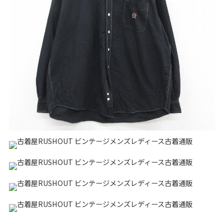
リーバイス
チック
ア行
カ行
サ行
タ行
ナ行
ハ行
マ行
ラ行
アイテムから探す
Search by Item
ジャケット
スウェット
セーター
長袖シャツ
半袖シャツ
Tシャツ
パンツ
レディース
子供服
雑貨/小物