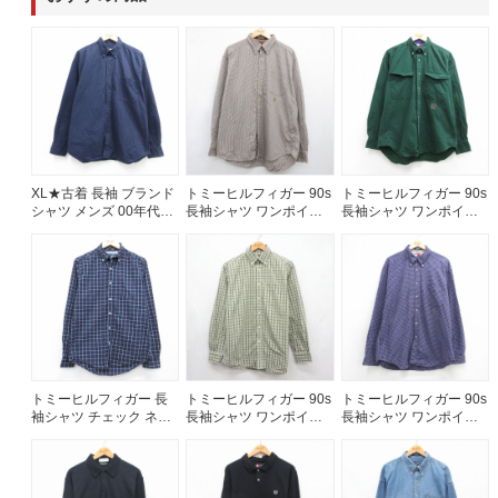
60年代
50年代
40年代
すべての年代を見る
XL★古着 長袖 ブランド
トミーヒルフィガー 90s
トミーヒルフィガー 90s
シャツ メンズ 00年代
長袖シャツ ワンポイン
長袖シャツ ワンポイン
週刊ラッシュアウト新聞
00s 大きいサイズ コッ
トロゴ ブラウンチェッ
トロゴ グリーン メンズ
トン ボタンダウン ネイ
ク メンズXL相当 | 古着
XL相当 | 古着
ビー 26aug06
古着コラム
メディア・イベント情報
トミーヒルフィガー 長
トミーヒルフィガー 90s
トミーヒルフィガー 90s
Youtube 古着屋Rush Out チャンネル
袖シャツ チェック ネイ
長袖シャツ ワンポイン
長袖シャツ ワンポイン
ビー メンズM相当 | 古着
トロゴ カーキチェック
トロゴ パープルチェッ
メンズM相当 | 古着
ク メンズXL相当 | 古着
スタッフコーディネート