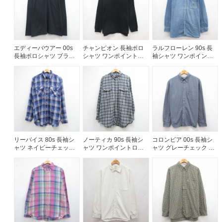
ご利用案内
お客様の声
レビュー1万件突破
エディーバウアー 00s
チャンピオン 長袖ポロ
ラルフローレン 90s 長
お気に入りリスト
長袖ポロシャツ ブラッ
シャツ ワンポイントロ
袖シャツ ワンポイント
会員登録
ク メンズL相当 | 古着
ゴ ブラック メンズM相
ロゴ ネイビー メンズXL
当 | 古着
相当 | 古着
メルマガ登録
会社概要
店舗一覧
古着卸売
特定商取引法に基づく表示
リーバイス 80s 長袖シ
ノーティカ 90s 長袖シ
コロンビア 00s 長袖シ
プライバシーポリシー
ャツ ネイビーチェック
ャツ ワンポイントロゴ
ャツ グレーチェック メ
メンズL相当 | 古着
ネイビーチェック メン
ンズL相当 | 古着
お問い合わせ
ズXL相当 | 古着