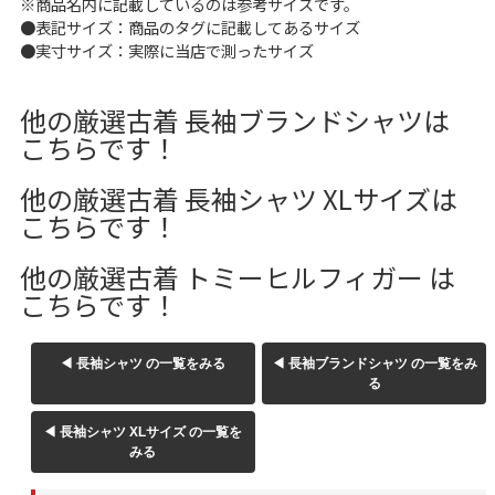
※商品名内に記載しているのは参考サイズです。
W37以上
●表記サイズ：商品のタグに記載してあるサイズ
●実寸サイズ：実際に当店で測ったサイズ
他の厳選古着 長袖ブランドシャツは
マニアックから探す
Search by Maniac
こちらです！
バンド
アニメ
映画
他の厳選古着 長袖シャツ XLサイズは
Tシャツ
Tシャツ
Tシャツ
こちらです！
USA製
ボロ
ミリタリー
他の厳選古着 トミーヒルフィガー は
こちらです！
すべてのマニアックを見る
◀ 長袖シャツ の一覧をみる
◀ 長袖ブランドシャツ の一覧をみ
る
年代から探す
Search by Period
◀ 長袖シャツ XLサイズ の一覧を
みる
90年代
80年代
70年代