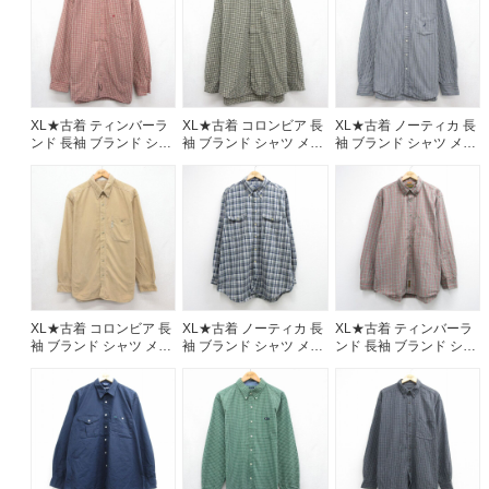
ド チェック 26aug06
26aug06
ご利用案内
お客様の声
レビュー1万件突破
お気に入りリスト
XL★古着 ティンバーラ
XL★古着 コロンビア 長
XL★古着 ノーティカ 長
会員登録
ンド 長袖 ブランド シャ
袖 ブランド シャツ メン
袖 ブランド シャツ メン
ツ メンズ 00年代 00s ワ
ズ 00年代 00s ロング丈
ズ ワンポイントロゴ コ
メルマガ登録
ンポイントロゴ 大きい
ボタンダウン ベージュ
ットン ボタンダウン ネ
サイズ ロング丈 コット
チェック 26aug06
イビー チェック
会社概要
ン ボタンダウン バーガ
26aug06
ンディ チェック
店舗一覧
26aug06
古着卸売
特定商取引法に基づく表示
プライバシーポリシー
XL★古着 コロンビア 長
XL★古着 ノーティカ 長
XL★古着 ティンバーラ
袖 ブランド シャツ メン
袖 ブランド シャツ メン
ンド 長袖 ブランド シャ
お問い合わせ
ズ コットン ボタンダウ
ズ 90年代 90s ワンポイ
ツ メンズ 00年代 00s ワ
ン ベージュ 26aug06
ントロゴ 大きいサイズ
ンポイントロゴ 大きい
ロング丈 コットン ボタ
サイズ ロング丈 コット
ンダウン ネイビー チェ
ン ボタンダウン グレー
ック 26aug06
チェック【spe】
26aug06