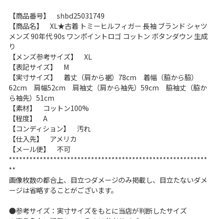
こだわりから探す
Search by Particular
【商品番号】 shbd25031749
【商品名】 XL★古着 トミーヒルフィガー 長袖 ブランド シャツ
メンズ 90年代 90s ワンポイントロゴ コットン ボタンダウン 生成
サイズから探す（メンズ）
Search by Size
り
【メンズ参考サイズ】 XL
【表記サイズ】 M
ジャケット
XS
S
M
L
XL
【実寸サイズ】 着丈（肩から裾）78cm 着幅（脇から脇）
62cm 肩幅52cm 肩袖丈（肩から袖先）59cm 脇袖丈（脇か
スウェット
XS
S
M
L
XL
ら袖先）51cm
【素材】 コットン100%
長袖シャツ
XS
S
M
L
XL
【程度】 A
【コンディション】 汚れ
半袖シャツ
XS
S
M
L
XL
【仕入先】 アメリカ
【メール便】 不可
**********************************************************
Tシャツ
XS
S
M
L
XL
**
画像枚数の都合上、目立つダメージのみ掲載し、目立たないダメ
W30以下
W31,W32
ージは省略することがございます。
パンツ
W33,W34
W35,W36
●参考サイズ：実寸サイズをもとに当店が判断したサイズ