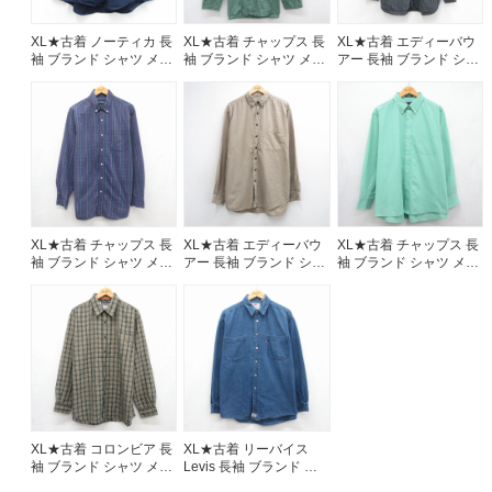
XL★古着 ノーティカ 長
XL★古着 チャップス 長
XL★古着 エディーバウ
袖 ブランド シャツ メン
袖 ブランド シャツ メン
アー 長袖 ブランド シャ
ズ 90年代 90s ワンポイ
ズ 大きいサイズ ボタン
ツ メンズ 00年代 00s 大
ントロゴ 大きいサイズ
ダウン ぐりーん チェッ
きいサイズ ロング丈 コ
ロング丈 コットン ボタ
ク 26aug06
ットン ボタンダウン グ
ンダウン ネイビー
レー チェック 26aug06
26aug06
XL★古着 チャップス 長
XL★古着 エディーバウ
XL★古着 チャップス 長
袖 ブランド シャツ メン
アー 長袖 ブランド シャ
袖 ブランド シャツ メン
ズ 大きいサイズ ロング
ツ メンズ 00年代 00s ロ
ズ 大きいサイズ ボタン
丈 ボタンダウン ネイビ
ング丈 コットン ボタン
ダウン グリーン チェッ
ー チェック 26aug06
ダウン ベージュ チェッ
ク 26aug06
ク 26aug06
XL★古着 コロンビア 長
XL★古着 リーバイス
袖 ブランド シャツ メン
Levis 長袖 ブランド シ
ズ 00年代 00s ワンポイ
ャツ メンズ 00年代 00s