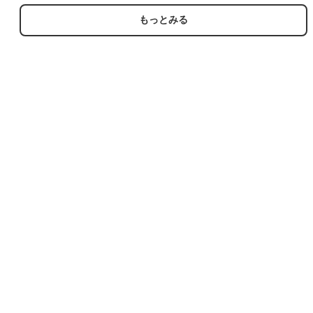
ントロゴ カーキ チェッ
コットン ネイビー デニ
ク 26aug06
ム【spe】 26aug06
もっとみる