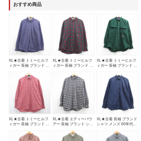
おすすめ商品
60年代
50年代
40年代
すべての年代を見る
XL★古着 トミーヒルフ
XL★古着 トミーヒルフ
XL★古着 トミーヒルフ
週刊ラッシュアウト新聞
ィガー 長袖 ブランド シ
ィガー 長袖 ブランド シ
ィガー 長袖 ブランド シ
ャツ メンズ 90年代 90s
ャツ メンズ 90年代 90s
ャツ メンズ 90年代 90s
ワンポイントロゴ ロン
ワンポイントロゴ 大き
ワンポイントロゴ コッ
古着コラム
グ丈 コットン ボタンダ
いサイズ コットン ボタ
トン ボタンダウン グリ
ウン パープル チェック
ンダウン グリーン チェ
ーン 26aug06
【spe】 26aug06
ック 26aug06
メディア・イベント情報
Youtube 古着屋Rush Out チャンネル
XL★古着 トミーヒルフ
XL★古着 エディーバウ
XL★古着 長袖 ブランド
ィガー 長袖 ブランド シ
アー 長袖 ブランド シャ
シャツ メンズ 00年代
ャツ メンズ 90年代 90s
ツ メンズ 00年代 00s コ
00s 大きいサイズ コッ
スタッフコーディネート
ワンポイントロゴ コッ
ットン ボタンダウン ネ
トン ボタンダウン ネイ
トン ボタンダウン レッ
イビー チェック
ビー 26aug06