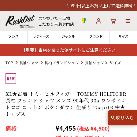
7,999円以上お買い上げで送料無料！12
選び抜いた一点物
こだわり古着専門店
メンズ
レディース
ジャンル
ブランド
サイズ
【重要】当店を装った偽サイトにご注意ください
ログイン
お気に入り
カート
TOP
長袖シャツ
長袖ブランドシャツ
長袖シャツ XLサイズ
店舗一覧
→
全国7店舗・公式通販の比較
XL★古着 トミーヒルフィガー TOMMY HILFIGER
長袖 ブランド シャツ メンズ 90年代 90s ワンポイン
12時までのご注文で当日出荷！
発送について
トロゴ コットン ボタンダウン 生成り 25apr03 中古
※対応不可：日祝、長期休暇、セール
トップス
絞り込む
¥4,455
価格:
(税込 ¥4,900)