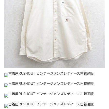
リーバイス
チック
ア行
カ行
サ行
タ行
ナ行
ハ行
マ行
ラ行
アイテムから探す
Search by Item
ジャケット
スウェット
セーター
長袖シャツ
半袖シャツ
Tシャツ
パンツ
レディース
子供服
雑貨/小物