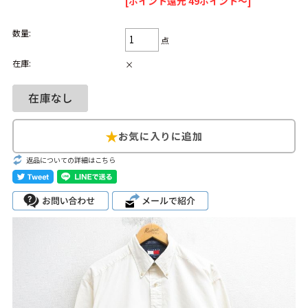
[ポイント還元 49ポイント～]
Search by Hotword
今週のHOTワード（7/29〜8/4）
数量:
点
1
Tシャツ USA製
2
映画
3
ミリタリー
4
スターウォーズ
在庫:
×
5
ラルフローレン
6
大きいサイズ
7
アニメ
8
ディズニー
ブランドから探す
Search by Brand
返品についての詳細はこちら
ザ・ノース・フェ
ラルフ ローレン
イス
チャンピオン
パタゴニア
カーハート
ディッキーズ
アディダス
ナイキ
ラッセル・アスレ