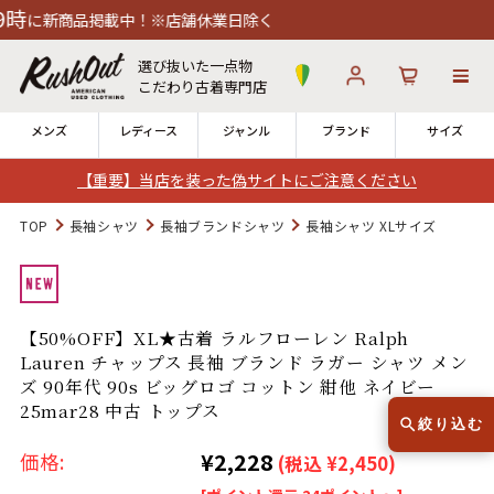
載中！※店舗休業日除く
選び抜いた一点物
こだわり古着専門店
メンズ
レディース
ジャンル
ブランド
サイズ
【重要】当店を装った偽サイトにご注意ください
ログイン
お気に入り
カート
TOP
長袖シャツ
長袖ブランドシャツ
長袖シャツ XLサイズ
12時までのご注文で当日出荷！
発送について
※対応不可：日祝、長期休暇、セール
【50%OFF】XL★古着 ラルフローレン Ralph
Lauren チャップス 長袖 ブランド ラガー シャツ メン
ズ 90年代 90s ビッグロゴ コットン 紺他 ネイビー
25mar28 中古 トップス
絞り込む
¥2,228
Search by Hotword
価格:
今週のHOTワード（6/29〜7/28）
(税込 ¥2,450)