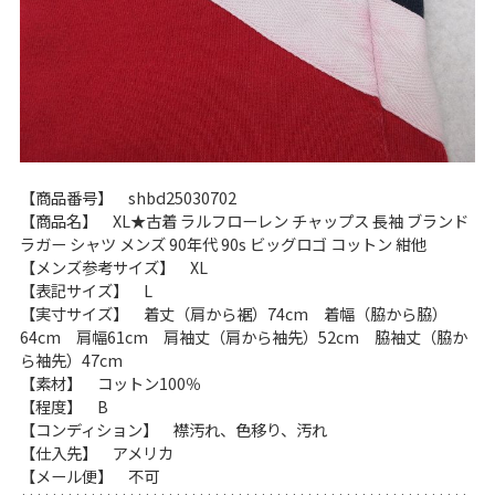
【商品番号】 shbd25030702
【商品名】 XL★古着 ラルフローレン チャップス 長袖 ブランド
ラガー シャツ メンズ 90年代 90s ビッグロゴ コットン 紺他
【メンズ参考サイズ】 XL
【表記サイズ】 L
【実寸サイズ】 着丈（肩から裾）74cm 着幅（脇から脇）
64cm 肩幅61cm 肩袖丈（肩から袖先）52cm 脇袖丈（脇か
ら袖先）47cm
【素材】 コットン100％
【程度】 B
【コンディション】 襟汚れ、色移り、汚れ
【仕入先】 アメリカ
【メール便】 不可