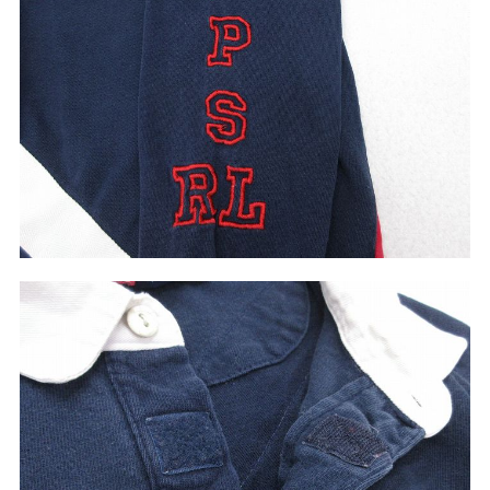
60年代
50年代
40年代
すべての年代を見る
週刊ラッシュアウト新聞
古着コラム
メディア・イベント情報
Youtube 古着屋Rush Out チャンネル
スタッフコーディネート