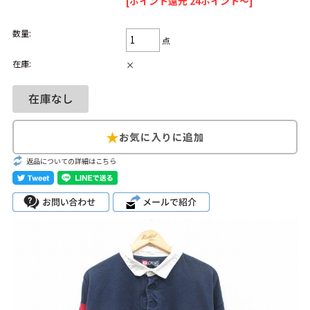
[ポイント還元 24ポイント～]
1
メンズ 大きいサイズ 長袖
2
USA製
3
リーバイス
数量:
4
フライト
5
メンズ パンツ ショート
6
メンズ 茶
点
在庫:
×
7
半袖 Tシャツ 白 XL
8
メンズ ジャケット
ブランドから探す
Search by Brand
ザ・ノース・フェ
ラルフ ローレン
返品についての詳細はこちら
イス
チャンピオン
パタゴニア
カーハート
ディッキーズ
アディダス
ナイキ
ラッセル・アスレ
リーバイス
チック