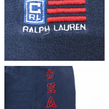
マニアックから探す
Search by Maniac
バンド
アニメ
映画
Tシャツ
Tシャツ
Tシャツ
USA製
ボロ
ミリタリー
すべてのマニアックを見る
年代から探す
Search by Period
90年代
80年代
70年代