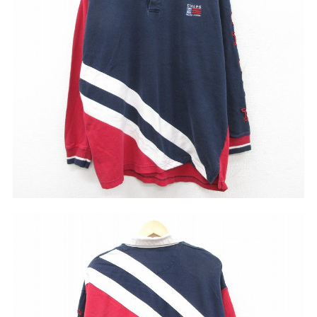
ア行
カ行
サ行
タ行
ナ行
ハ行
マ行
ラ行
アイテムから探す
Search by Item
ジャケット
スウェット
セーター
長袖シャツ
半袖シャツ
Tシャツ
パンツ
レディース
子供服
雑貨/小物
こだわりから探す
Search by Particular