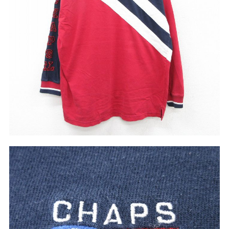
サイズから探す（メンズ）
Search by Size
ジャケット
XS
S
M
L
XL
スウェット
XS
S
M
L
XL
長袖シャツ
XS
S
M
L
XL
半袖シャツ
XS
S
M
L
XL
Tシャツ
XS
S
M
L
XL
W30以下
W31,W32
パンツ
W33,W34
W35,W36
W37以上