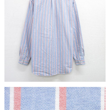
W37以上
マニアックから探す
Search by Maniac
バンド
アニメ
映画
Tシャツ
Tシャツ
Tシャツ
USA製
ボロ
ミリタリー
すべてのマニアックを見る
年代から探す
Search by Period
90年代
80年代
70年代