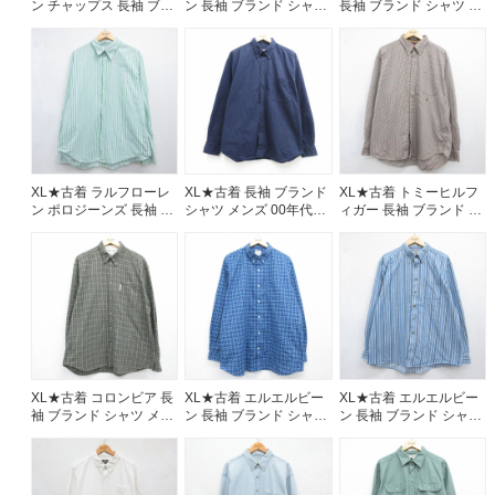
ン チャップス 長袖 ブラ
ン 長袖 ブランド シャツ
長袖 ブランド シャツ メ
ンド シャツ メンズ 90年
メンズ 90年代 90s ワン
ンズ コットン ボタンダ
代 90s ワンポイントロ
ポイントロゴ リネン ボ
ウン ネイビー デニム
ゴ 大きいサイズ ロング
タンダウン ピンク チェ
26aug07
丈 コットン ボタンダウ
ック 26aug07
ン ネイビー デニム
26aug07
XL★古着 ラルフローレ
XL★古着 長袖 ブランド
XL★古着 トミーヒルフ
ン ポロジーンズ 長袖 ブ
シャツ メンズ 00年代
ィガー 長袖 ブランド シ
ランド シャツ メンズ グ
00s 大きいサイズ コッ
ャツ メンズ 90年代 90s
リーン ストライプ
トン ボタンダウン ネイ
ワンポイントロゴ 大き
26aug07
ビー 26aug06
いサイズ コットン ボタ
ンダウン ブラウン チェ
ック 26aug07
XL★古着 コロンビア 長
XL★古着 エルエルビー
XL★古着 エルエルビー
袖 ブランド シャツ メン
ン 長袖 ブランド シャツ
ン 長袖 ブランド シャツ
ズ 00年代 00s コットン
メンズ 00年代 00s 大き
メンズ 00年代 00s 大き
ボタンダウン カーキ チ
いサイズ ロング丈 コッ
いサイズ コットン ボタ
ェック 26aug07
トン ボタンダウン ブル
ンダウン ブルー ストラ
ー チェック 26aug07
イプ 26aug07