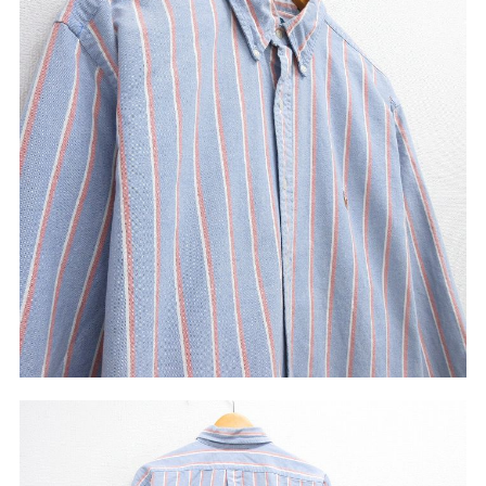
こだわりから探す
Search by Particular
サイズから探す（メンズ）
Search by Size
ジャケット
XS
S
M
L
XL
スウェット
XS
S
M
L
XL
長袖シャツ
XS
S
M
L
XL
半袖シャツ
XS
S
M
L
XL
Tシャツ
XS
S
M
L
XL
W30以下
W31,W32
パンツ
W33,W34
W35,W36