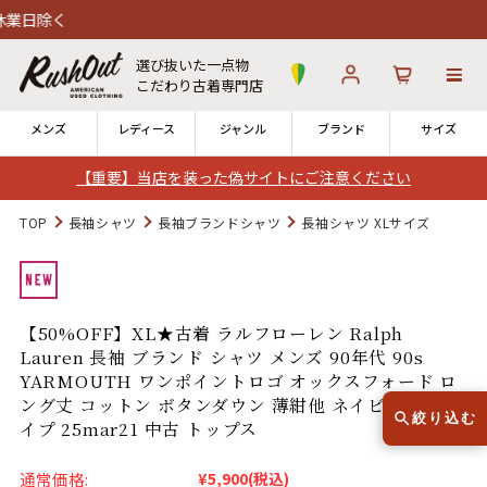
選び抜いた一点物
こだわり古着専門店
メンズ
レディース
ジャンル
ブランド
サイズ
【重要】当店を装った偽サイトにご注意ください
ログイン
お気に入り
カート
TOP
長袖シャツ
長袖ブランドシャツ
長袖シャツ XLサイズ
店舗一覧
→
全国7店舗・公式通販の比較
【50%OFF】XL★古着 ラルフローレン Ralph
Lauren 長袖 ブランド シャツ メンズ 90年代 90s
12時までのご注文で当日出荷！
発送について
YARMOUTH ワンポイントロゴ オックスフォード ロ
※対応不可：日祝、長期休暇、セール
ング丈 コットン ボタンダウン 薄紺他 ネイビー ストラ
絞り込む
イプ 25mar21 中古 トップス
通常価格:
¥5,900
(税込)