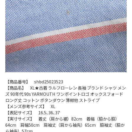
【商品番号】 shbd25023523
【商品名】 XL★古着 ラルフローレン 長袖 ブランド シャツ メン
ズ 90年代 90s YARMOUTH ワンポイントロゴ オックスフォード
ロング丈 コットン ボタンダウン 薄紺他 ストライプ
【メンズ参考サイズ】 XL
【表記サイズ】 16.5､36､37
【実寸サイズ】 着丈（肩から裾）82cm 着幅（脇から脇）
64cm 肩幅50cm 肩袖丈（肩から袖先）65cm 脇袖丈（脇か
ら袖先）57cm