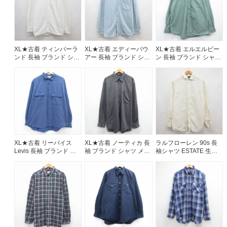
XL★古着 ティンバーラ
XL★古着 エディーバウ
XL★古着 エルエルビー
ンド 長袖 ブランド シャ
アー 長袖 ブランド シャ
ン 長袖 ブランド シャツ
ツ メンズ ワンポイント
ツ メンズ 00年代 00s 大
メンズ 00年代 00s コッ
ロゴ オックスフォード
きいサイズ ロング丈 コ
トン カーキ 26aug07
コットン ボタンダウン
ットン ボタンダウン ラ
ホワイト 26aug07
イトブルー デニム
26aug07
XL★古着 リーバイス
XL★古着 ノーティカ 長
ラルフローレン 90s 長
Levis 長袖 ブランド シ
袖 ブランド シャツ メン
袖シャツ ESTATE 生成
ャツ メンズ 90年代 90s
ズ 90年代 90s ワンポイ
り ベージュ メンズL相当
コットン ブルー ストラ
ントロゴ 大きいサイズ
| 古着
イプ 26aug07
ロング丈 レーヨン グレ
ー 霜降り 26aug07