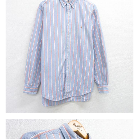
リーバイス
チック
ア行
カ行
サ行
タ行
ナ行
ハ行
マ行
ラ行
アイテムから探す
Search by Item
ジャケット
スウェット
セーター
長袖シャツ
半袖シャツ
Tシャツ
パンツ
レディース
子供服
雑貨/小物