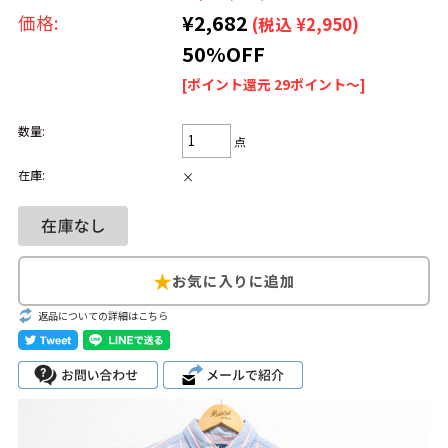
¥2,682
価格:
(税込 ¥2,950)
Search by Hotword
今週のHOTワード（7/29〜8/4）
50%OFF
[ポイント還元 29ポイント～]
1
Tシャツ USA製
2
映画
3
ミリタリー
4
スターウォーズ
5
ラルフローレン
6
大きいサイズ
7
アニメ
8
ディズニー
数量:
点
在庫:
×
ブランドから探す
Search by Brand
ザ・ノース・フェ
ラルフ ローレン
イス
チャンピオン
パタゴニア
返品についての詳細はこちら
カーハート
ディッキーズ
アディダス
ナイキ
ラッセル・アスレ