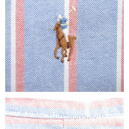
60年代
50年代
40年代
すべての年代を見る
週刊ラッシュアウト新聞
古着コラム
メディア・イベント情報
Youtube 古着屋Rush Out チャンネル
スタッフコーディネート