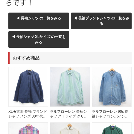
らです！
◀ 長袖シャツ の一覧をみる
◀ 長袖ブランドシャツ の一覧をみ
る
◀ 長袖シャツ XLサイズ の一覧を
みる
おすすめ商品
XL★古着 長袖 ブランド
ラルフローレン 長袖シ
ラルフローレン 90s 長
シャツ メンズ 00年代
ャツ ストライプ グリー
袖シャツ ワンポイント
00s 大きいサイズ コッ
ン メンズXL相当 | 古着
ロゴ ネイビー メンズXL
トン ボタンダウン ネイ
相当 | 古着
ビー 26aug06