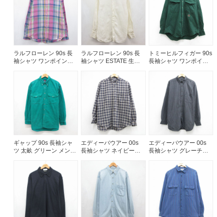
ラルフローレン 90s 長
ラルフローレン 90s 長
トミーヒルフィガー 90s
袖シャツ ワンポイント
袖シャツ ESTATE 生成
長袖シャツ ワンポイン
ロゴ ピンク メンズXL相
り ベージュ メンズL相当
トロゴ グリーン メンズ
当 | 古着
| 古着
XL相当 | 古着
ギャップ 90s 長袖シャ
エディーバウアー 00s
エディーバウアー 00s
ツ 太畝 グリーン メンズ
長袖シャツ ネイビーチ
長袖シャツ グレーチェ
L相当 | 古着
ェック メンズXL相当 |
ック メンズXL相当 | 古
古着
着