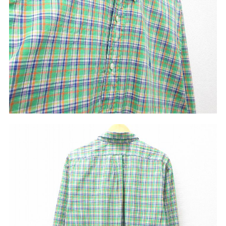
こだわりから探す
Search by Particular
サイズから探す（メンズ）
Search by Size
ジャケット
XS
S
M
L
XL
スウェット
XS
S
M
L
XL
長袖シャツ
XS
S
M
L
XL
半袖シャツ
XS
S
M
L
XL
Tシャツ
XS
S
M
L
XL
W30以下
W31,W32
パンツ
W33,W34
W35,W36