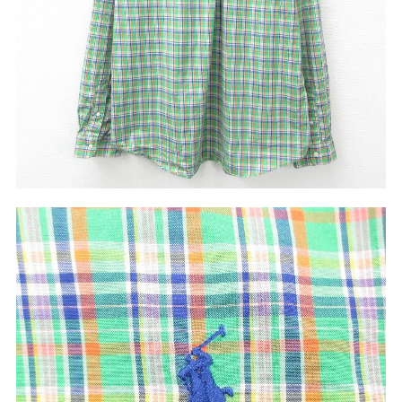
W37以上
マニアックから探す
Search by Maniac
バンド
アニメ
映画
Tシャツ
Tシャツ
Tシャツ
USA製
ボロ
ミリタリー
すべてのマニアックを見る
年代から探す
Search by Period
90年代
80年代
70年代