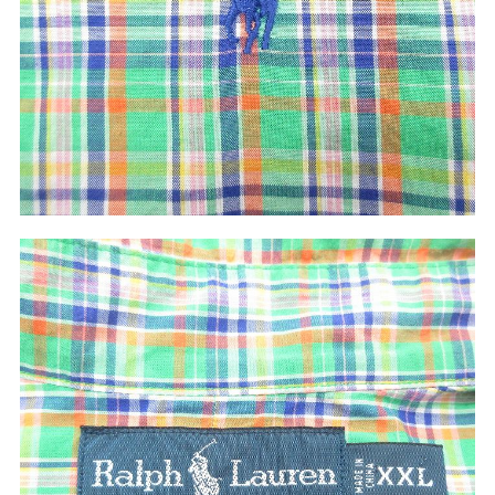
60年代
50年代
40年代
すべての年代を見る
週刊ラッシュアウト新聞
古着コラム
メディア・イベント情報
Youtube 古着屋Rush Out チャンネル
スタッフコーディネート