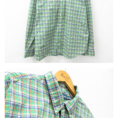
リーバイス
チック
ア行
カ行
サ行
タ行
ナ行
ハ行
マ行
ラ行
アイテムから探す
Search by Item
ジャケット
スウェット
セーター
長袖シャツ
半袖シャツ
Tシャツ
パンツ
レディース
子供服
雑貨/小物