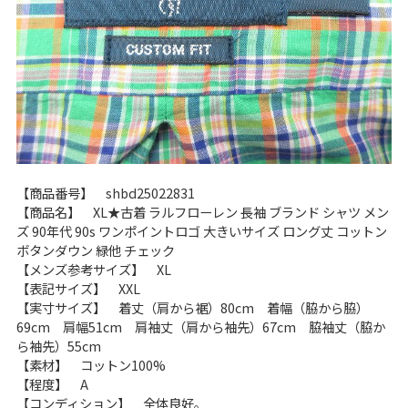
ご利用案内
お客様の声
レビュー1万件突破
お気に入りリスト
会員登録
メルマガ登録
会社概要
【商品番号】 shbd25022831
店舗一覧
【商品名】 XL★古着 ラルフローレン 長袖 ブランド シャツ メン
古着卸売
ズ 90年代 90s ワンポイントロゴ 大きいサイズ ロング丈 コットン
特定商取引法に基づく表示
ボタンダウン 緑他 チェック
【メンズ参考サイズ】 XL
プライバシーポリシー
【表記サイズ】 XXL
お問い合わせ
【実寸サイズ】 着丈（肩から裾）80cm 着幅（脇から脇）
69cm 肩幅51cm 肩袖丈（肩から袖先）67cm 脇袖丈（脇か
ら袖先）55cm
【素材】 コットン100%
【程度】 A
【コンディション】 全体良好。