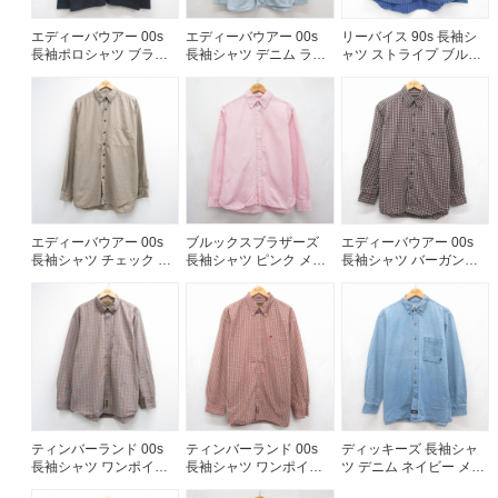
エディーバウアー 00s
エディーバウアー 00s
リーバイス 90s 長袖シ
長袖ポロシャツ ブラッ
長袖シャツ デニム ライ
ャツ ストライプ ブルー
ク メンズL相当 | 古着
トブルー メンズXL相当 |
メンズXL相当 | 古着
古着
エディーバウアー 00s
ブルックスブラザーズ
エディーバウアー 00s
長袖シャツ チェック ベ
長袖シャツ ピンク メン
長袖シャツ バーガンデ
ージュ メンズXL相当 |
ズM相当 | 古着
ィチェック メンズL相当
古着
| 古着
ティンバーランド 00s
ティンバーランド 00s
ディッキーズ 長袖シャ
長袖シャツ ワンポイン
長袖シャツ ワンポイン
ツ デニム ネイビー メン
トロゴ グレーチェック
トロゴ バーガンディチ
ズXL相当 | 古着