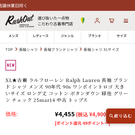
除く
選び抜いた一点物
こだわり古着専門店
メンズ
レディース
ジャンル
ブランド
サイズ
TOP
長袖シャツ
長袖ブランドシャツ
長袖シャツ XLサイズ
ログイン
お気に入り
カート
店舗一覧
XL★古着 ラルフローレン Ralph Lauren 長袖 ブラン
→
全国7店舗・公式通販の比較
ド シャツ メンズ 90年代 90s ワンポイントロゴ 大き
いサイズ ロング丈 コットン ボタンダウン 緑他 グリー
12時までのご注文で当日出荷！
ン チェック 25mar14 中古 トップス
発送について
※対応不可：日祝、長期休暇、セール
¥4,455
価格:
(税込 ¥4,900)
絞り込む
[ポイント還元 49ポイント～]