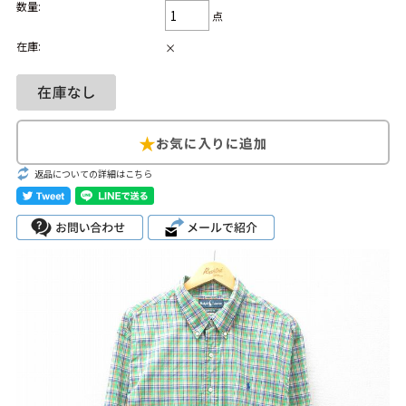
数量:
点
Search by Hotword
今週のHOTワード（7/29〜8/4）
在庫:
×
1
Tシャツ USA製
2
映画
3
ミリタリー
4
スターウォーズ
5
ラルフローレン
6
大きいサイズ
7
アニメ
8
ディズニー
返品についての詳細はこちら
ブランドから探す
Search by Brand
ザ・ノース・フェ
ラルフ ローレン
イス
チャンピオン
パタゴニア
カーハート
ディッキーズ
アディダス
ナイキ
ラッセル・アスレ