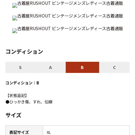
こだわりから探す
Search by Particular
サイズから探す（メンズ）
Search by Size
ジャケット
XS
S
M
L
XL
コンディション
スウェット
XS
S
M
L
XL
S
A
B
C
長袖シャツ
XS
S
M
L
XL
コンディション：B
半袖シャツ
XS
S
M
L
XL
【状態追記】
Tシャツ
XS
S
M
L
XL
●ひっかき傷、すれ、伝線
W30以下
W31,W32
サイズ
パンツ
W33,W34
W35,W36
表記サイズ
XL