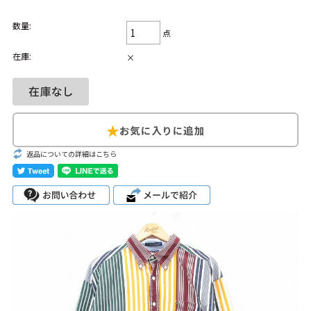
Search by Hotword
今週のHOTワード（7/29〜8/4）
数量:
点
在庫:
×
1
Tシャツ USA製
2
映画
3
ミリタリー
4
スターウォーズ
5
ラルフローレン
6
大きいサイズ
7
アニメ
8
ディズニー
ブランドから探す
Search by Brand
返品についての詳細はこちら
ザ・ノース・フェ
ラルフ ローレン
イス
チャンピオン
パタゴニア
カーハート
ディッキーズ
アディダス
ナイキ
ラッセル・アスレ