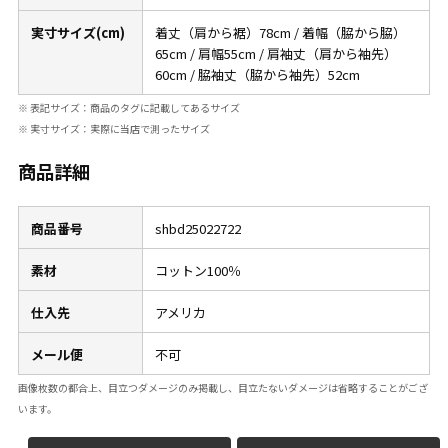
W37以上
実寸サイズ(cm)
着丈（肩から裾）78cm / 着幅（脇から脇）
65cm / 肩幅55cm / 肩袖丈（肩から袖先）
60cm / 脇袖丈（脇から袖先）52cm
マニアックから探す
Search by Maniac
※ 表記サイズ：商品のタグに記載してあるサイズ
※ 実寸サイズ：実際に当店で測ったサイズ
バンド
アニメ
映画
商品詳細
Tシャツ
Tシャツ
Tシャツ
USA製
ボロ
ミリタリー
商品番号
shbd25022722
素材
コットン100％
すべてのマニアックを見る
仕入先
アメリカ
メール便
不可
年代から探す
Search by Period
画像枚数の都合上、目立つダメージのみ掲載し、目立たないダメージは省略することがござ
います。
90年代
80年代
70年代