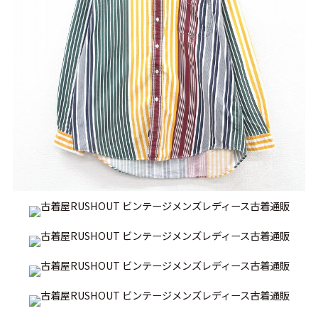
リーバイス
チック
ア行
カ行
サ行
タ行
ナ行
ハ行
マ行
ラ行
アイテムから探す
Search by Item
ジャケット
スウェット
セーター
長袖シャツ
半袖シャツ
Tシャツ
パンツ
レディース
子供服
雑貨/小物