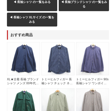
◀ 長袖シャツ の一覧をみる
◀ 長袖ブランドシャツ の一覧をみ
る
60年代
50年代
40年代
◀ 長袖シャツ XLサイズ の一覧を
みる
すべての年代を見る
おすすめ商品
週刊ラッシュアウト新聞
古着コラム
メディア・イベント情報
XL★古着 長袖 ブランド
トミーヒルフィガー 長
トミーヒルフィガー 90s
シャツ メンズ 00年代
袖シャツ チェック ネイ
長袖シャツ ワンポイン
00s 大きいサイズ コッ
ビー メンズM相当 | 古着
トロゴ パープルチェッ
Youtube 古着屋Rush Out チャンネル
トン ボタンダウン ネイ
ク メンズXL相当 | 古着
ビー 26aug06
スタッフコーディネート