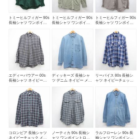
ご利用案内
トミーヒルフィガー 90s
トミーヒルフィガー 90s
トミーヒルフィガー 90s
お客様の声
長袖シャツ ワンポイン
長袖シャツ ワンポイン
長袖シャツ ワンポイン
レビュー1万件突破
トロゴ グリーン メンズ
トロゴ カーキチェック
トロゴ ブラウンチェッ
お気に入りリスト
XL相当 | 古着
メンズM相当 | 古着
ク メンズXL相当 | 古着
会員登録
メルマガ登録
会社概要
店舗一覧
古着卸売
エディーバウアー 00s
ディッキーズ 長袖シャ
リーバイス 80s 長袖シ
長袖シャツ ネイビーチ
ツ デニム ネイビー メン
ャツ ネイビーチェック
特定商取引法に基づく表示
ェック メンズXL相当 |
ズXL相当 | 古着
メンズL相当 | 古着
古着
プライバシーポリシー
お問い合わせ
コロンビア 長袖シャツ
ノーティカ 90s 長袖シ
ラルフローレン 90s 長
ネイビーチェック メン
ャツ ワンポイントロゴ
袖シャツ ワンポイント