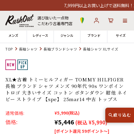
7,999円以上お買い上げで送料無料！12
選び抜いた一点物
こだわり古着専門店
メンズ
レディース
ジャンル
ブランド
サイズ
TOP
長袖シャツ
長袖ブランドシャツ
長袖シャツ XLサイズ
ログイン
お気に入り
カート
店舗一覧
XL★古着 トミーヒルフィガー TOMMY HILFIGER
→
全国7店舗・公式通販の比較
長袖 ブランド シャツ メンズ 90年代 90s ワンポイン
トロゴ 大きいサイズ コットン ボタンダウン 紺他 ネイ
12時までのご注文で当日出荷！
ビー ストライプ 【spe】 25mar14 中古 トップス
発送について
※対応不可：日祝、長期休暇、セール
通常価格:
¥5,990
(税込)
絞り込む
¥5,446
価格:
(税込 ¥5,990)
[ポイント還元 59ポイント～]