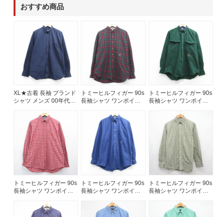
おすすめ商品
60年代
50年代
40年代
すべての年代を見る
XL★古着 長袖 ブランド
トミーヒルフィガー 90s
トミーヒルフィガー 90s
週刊ラッシュアウト新聞
シャツ メンズ 00年代
長袖シャツ ワンポイン
長袖シャツ ワンポイン
00s 大きいサイズ コッ
トロゴ グリーンチェッ
トロゴ グリーン メンズ
トン ボタンダウン ネイ
ク メンズXL相当 | 古着
XL相当 | 古着
古着コラム
ビー 26aug06
メディア・イベント情報
Youtube 古着屋Rush Out チャンネル
トミーヒルフィガー 90s
トミーヒルフィガー 90s
トミーヒルフィガー 90s
長袖シャツ ワンポイン
長袖シャツ ワンポイン
長袖シャツ ワンポイン
トロゴ レッドチェック
トロゴ ブルー メンズXL
トロゴ カーキチェック
スタッフコーディネート
メンズXL相当 | 古着
相当 | 古着
メンズM相当 | 古着