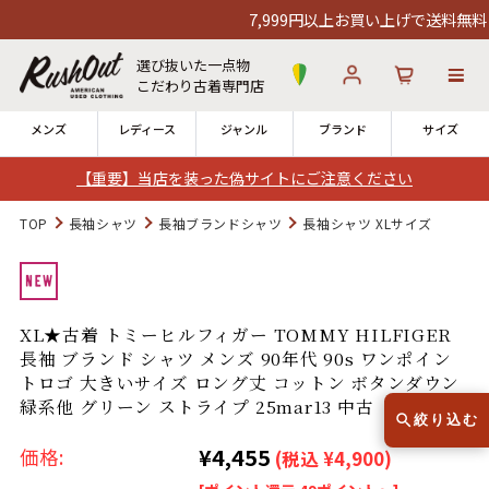
7,999円以上お買い上げで送料無料！
選び抜いた一点物
こだわり古着専門店
メンズ
レディース
ジャンル
ブランド
サイズ
【重要】当店を装った偽サイトにご注意ください
ログイン
お気に入り
カート
TOP
長袖シャツ
長袖ブランドシャツ
長袖シャツ XLサイズ
店舗一覧
→
全国7店舗・公式通販の比較
XL★古着 トミーヒルフィガー TOMMY HILFIGER
長袖 ブランド シャツ メンズ 90年代 90s ワンポイン
12時までのご注文で当日出荷！
発送について
トロゴ 大きいサイズ ロング丈 コットン ボタンダウン
※対応不可：日祝、長期休暇、セール
緑系他 グリーン ストライプ 25mar13 中古 トップス
絞り込む
¥4,455
価格:
(税込 ¥4,900)