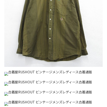
リーバイス
チック
ア行
カ行
サ行
タ行
ナ行
ハ行
マ行
ラ行
アイテムから探す
Search by Item
ジャケット
スウェット
セーター
長袖シャツ
半袖シャツ
Tシャツ
パンツ
レディース
子供服
雑貨/小物