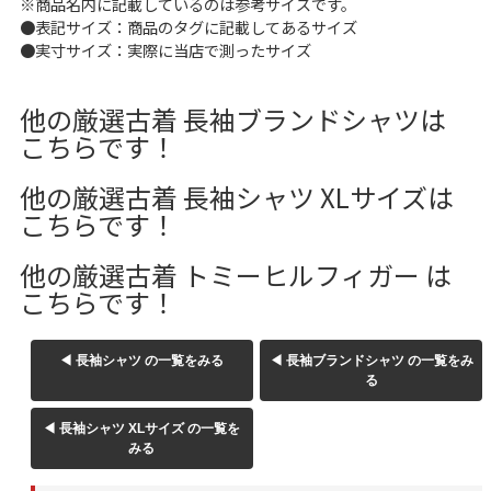
※商品名内に記載しているのは参考サイズです。
W37以上
●表記サイズ：商品のタグに記載してあるサイズ
●実寸サイズ：実際に当店で測ったサイズ
他の厳選古着 長袖ブランドシャツは
マニアックから探す
Search by Maniac
こちらです！
バンド
アニメ
映画
他の厳選古着 長袖シャツ XLサイズは
Tシャツ
Tシャツ
Tシャツ
こちらです！
USA製
ボロ
ミリタリー
他の厳選古着 トミーヒルフィガー は
こちらです！
すべてのマニアックを見る
◀ 長袖シャツ の一覧をみる
◀ 長袖ブランドシャツ の一覧をみ
る
年代から探す
Search by Period
◀ 長袖シャツ XLサイズ の一覧を
みる
90年代
80年代
70年代