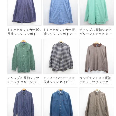
ご利用案内
お客様の声
レビュー1万件突破
お気に入りリスト
トミーヒルフィガー 90s
トミーヒルフィガー 長
チャップス 長袖シャツ
会員登録
長袖シャツ ワンポイン
袖シャツ ワンポイント
グリーンチェック メン
トロゴ パープルチェッ
ロゴ ライトブルーチェ
ズXL相当 | 古着
メルマガ登録
ク メンズXL相当 | 古着
ック メンズL相当 | 古着
会社概要
店舗一覧
古着卸売
特定商取引法に基づく表示
プライバシーポリシー
チャップス 長袖シャツ
エディーバウアー 00s
ランズエンド 00s 長袖
チェック グリーン メン
長袖シャツ ネイビーチ
ポロシャツ チェック ブ
お問い合わせ
ズXL相当 | 古着
ェック メンズXL相当 |
ラウン メンズM相当 | 古
古着
着