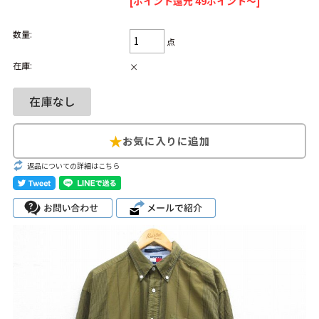
[ポイント還元 49ポイント～]
Search by Hotword
今週のHOTワード（7/29〜8/4）
数量:
点
1
Tシャツ USA製
2
映画
3
ミリタリー
4
スターウォーズ
在庫:
×
5
ラルフローレン
6
大きいサイズ
7
アニメ
8
ディズニー
ブランドから探す
Search by Brand
返品についての詳細はこちら
ザ・ノース・フェ
ラルフ ローレン
イス
チャンピオン
パタゴニア
カーハート
ディッキーズ
アディダス
ナイキ
ラッセル・アスレ