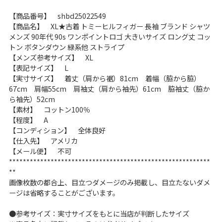
こだわりから探す
Search by Particular
【商品番号】 shbd25022549
【商品名】 XL★古着 トミーヒルフィガー 長袖 ブランド シャツ
メンズ 90年代 90s ワンポイントロゴ 大きいサイズ ロング丈 コッ
サイズから探す（メンズ）
Search by Size
トン ボタンダウン 緑系他 ストライプ
【メンズ参考サイズ】 XL
【表記サイズ】 L
ジャケット
XS
S
M
L
XL
【実寸サイズ】 着丈（肩から裾）81cm 着幅（脇から脇）
67cm 肩幅55cm 肩袖丈（肩から袖先）61cm 脇袖丈（脇か
スウェット
XS
S
M
L
XL
ら袖先）52cm
【素材】 コットン100％
長袖シャツ
XS
S
M
L
XL
【程度】 A
【コンディション】 全体良好
半袖シャツ
XS
S
M
L
XL
【仕入先】 アメリカ
【メール便】 不可
**********************************************************
Tシャツ
XS
S
M
L
XL
**
画像枚数の都合上、目立つダメージのみ掲載し、目立たないダメ
W30以下
W31,W32
ージは省略することがございます。
パンツ
W33,W34
W35,W36
●参考サイズ：実寸サイズをもとに当店が判断したサイズ