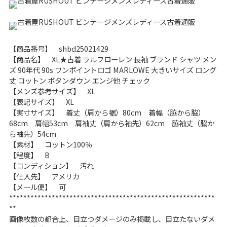
こだわりから探す
Search by Particular
サイズから探す（メンズ）
Search by Size
【商品番号】 shbd25021429
【商品名】 XL★古着 ラルフローレン 長袖 ブランド シャツ メン
ズ 90年代 90s ワンポイントロゴ MARLOWE 大きいサイズ ロング
ジャケット
XS
S
M
L
XL
丈 コットン ボタンダウン エンジ他 チェック
【メンズ参考サイズ】 XL
スウェット
XS
S
M
L
XL
【表記サイズ】 XL
【実寸サイズ】 着丈（肩から裾）80cm 着幅（脇から脇）
長袖シャツ
XS
S
M
L
XL
68cm 肩幅53cm 肩袖丈（肩から袖先）62cm 脇袖丈（脇か
ら袖先）54cm
半袖シャツ
XS
S
M
L
XL
【素材】 コットン100％
【程度】 B
Tシャツ
XS
S
M
L
XL
【コンディション】 汚れ
【仕入先】 アメリカ
【メール便】 可
W30以下
W31,W32
**********************************************************
**
パンツ
W33,W34
W35,W36
画像枚数の都合上、目立つダメージのみ掲載し、目立たないダメ