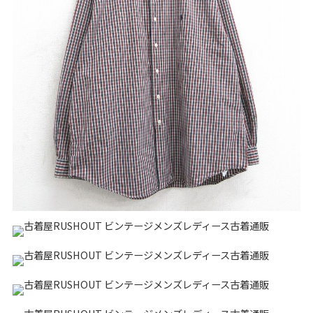
リーバイス
チック
ア行
カ行
サ行
タ行
ナ行
ハ行
マ行
ラ行
アイテムから探す
Search by Item
ジャケット
スウェット
セーター
長袖シャツ
半袖シャツ
Tシャツ
パンツ
レディース
子供服
雑貨/小物