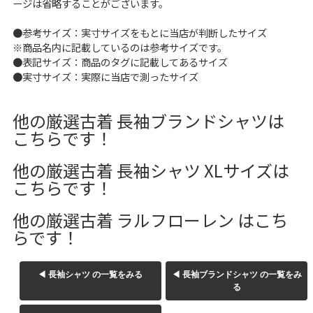
ージは省略することがございます。
W37以上
●参考サイズ：実寸サイズをもとに当店が判断したサイズ
※商品名内に記載しているのは参考サイズです。
●表記サイズ：商品のタグに記載してあるサイズ
マニアックから探す
Search by Maniac
●実寸サイズ：実際に当店で測ったサイズ
バンド
アニメ
映画
他の厳選古着 長袖ブランドシャツは
Tシャツ
Tシャツ
Tシャツ
こちらです！
USA製
ボロ
ミリタリー
他の厳選古着 長袖シャツ XLサイズは
こちらです！
すべてのマニアックを見る
他の厳選古着 ラルフローレン はこち
らです！
年代から探す
Search by Period
◀ 長袖シャツ の一覧をみる
◀ 長袖ブランドシャツ の一覧をみ
る
90年代
80年代
70年代