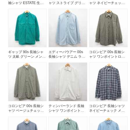
袖シャツ ESTATE 生成
ャツ ストライプ グリー
ャツ ネイビーチェック
り ベージュ メンズL相当
ン メンズXL相当 | 古着
メンズL相当 | 古着
| 古着
ご利用案内
お客様の声
レビュー1万件突破
お気に入りリスト
会員登録
メルマガ登録
ギャップ 90s 長袖シャ
エディーバウアー 00s
コロンビア 00s 長袖シ
会社概要
ツ 太畝 グリーン メンズ
長袖シャツ デニム ライ
ャツ ワンポイントロゴ
L相当 | 古着
トブルー メンズXL相当 |
カーキチェック メンズ
店舗一覧
古着
XL相当 | 古着
古着卸売
特定商取引法に基づく表示
プライバシーポリシー
お問い合わせ
コロンビア 00s 長袖シ
ティンバーランド 長袖
コロンビア 長袖シャツ
ャツ ベージュチェック
シャツ ワンポイントロ
ネイビーチェック メン
メンズXL相当 | 古着
ゴ ベージュストライプ
ズL相当 | 古着
メンズL相当 | 古着