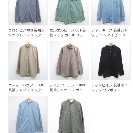
コロンビア 00s 長袖シ
エルエルビーン 00s 長
ディッキーズ 長袖シャ
ャツ グレーチェック メ
袖シャツ カーキ メンズ
ツ デニム ネイビー メン
ンズL相当 | 古着
XL相当 | 古着
ズXL相当 | 古着
エディーバウアー 00s
ティンバーランド 00s
チャンピオン 長袖ポロ
長袖シャツ チェック ベ
長袖シャツ ワンポイン
シャツ ワンポイントロ
ージュ メンズXL相当 |
トロゴ グレーチェック
ゴ ブラック メンズM相
古着
メンズXL相当 | 古着
当 | 古着