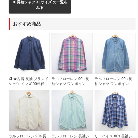
◀ 長袖シャツ XLサイズ の一覧を
みる
60年代
50年代
40年代
おすすめ商品
すべての年代を見る
週刊ラッシュアウト新聞
古着コラム
XL★古着 長袖 ブランド
ラルフローレン 90s 長
ラルフローレン 90s 長
シャツ メンズ 00年代
袖シャツ ワンポイント
袖シャツ ワンポイント
00s 大きいサイズ コッ
ロゴ ピンク メンズXL相
ロゴ ネイビー メンズXL
メディア・イベント情報
トン ボタンダウン ネイ
当 | 古着
相当 | 古着
ビー 26aug06
Youtube 古着屋Rush Out チャンネル
スタッフコーディネート
ラルフローレン 90s 長
ラルフローレン 長袖シ
リーバイス 80s 長袖シ