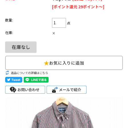
[ポイント還元 29ポイント～]
Search by Hotword
今週のHOTワード（7/29〜8/4）
数量:
点
1
Tシャツ USA製
2
映画
3
ミリタリー
4
スターウォーズ
在庫:
×
5
ラルフローレン
6
大きいサイズ
7
アニメ
8
ディズニー
ブランドから探す
Search by Brand
ザ・ノース・フェ
返品についての詳細はこちら
ラルフ ローレン
イス
チャンピオン
パタゴニア
カーハート
ディッキーズ
アディダス
ナイキ
ラッセル・アスレ