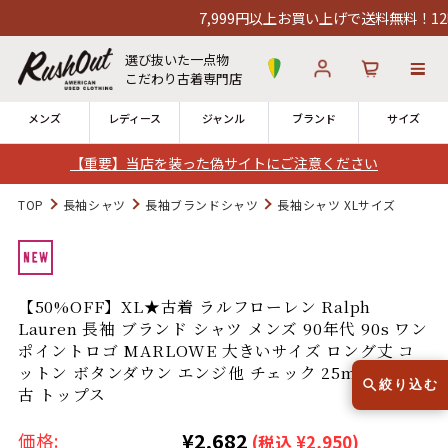
7,999円以上お買い上げで送料無料！12時
選び抜いた一点物
こだわり古着専門店
メンズ
レディース
ジャンル
ブランド
サイズ
【重要】当店を装った偽サイトにご注意ください
ログイン
お気に入り
カート
TOP
長袖シャツ
長袖ブランドシャツ
長袖シャツ XLサイズ
店舗一覧
→
全国7店舗・公式通販の比較
【50%OFF】XL★古着 ラルフローレン Ralph
Lauren 長袖 ブランド シャツ メンズ 90年代 90s ワン
12時までのご注文で当日出荷！
発送について
ポイントロゴ MARLOWE 大きいサイズ ロング丈 コ
※対応不可：日祝、長期休暇、セール
ットン ボタンダウン エンジ他 チェック 25mar05 中
絞り込む
古 トップス
¥2,682
価格:
(税込 ¥2,950)