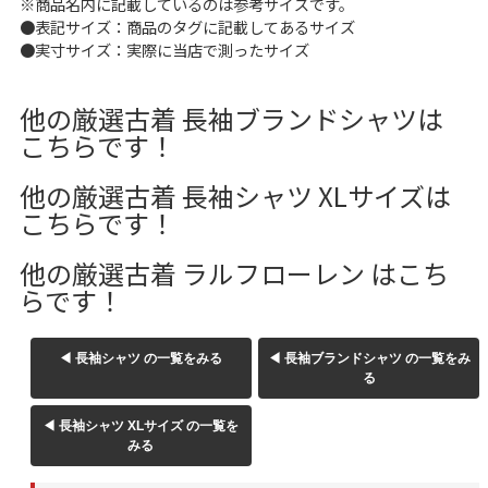
※商品名内に記載しているのは参考サイズです。
W37以上
●表記サイズ：商品のタグに記載してあるサイズ
●実寸サイズ：実際に当店で測ったサイズ
他の厳選古着 長袖ブランドシャツは
マニアックから探す
Search by Maniac
こちらです！
バンド
アニメ
映画
他の厳選古着 長袖シャツ XLサイズは
Tシャツ
Tシャツ
Tシャツ
こちらです！
USA製
ボロ
ミリタリー
他の厳選古着 ラルフローレン はこち
らです！
すべてのマニアックを見る
◀ 長袖シャツ の一覧をみる
◀ 長袖ブランドシャツ の一覧をみ
る
年代から探す
Search by Period
◀ 長袖シャツ XLサイズ の一覧を
みる
90年代
80年代
70年代