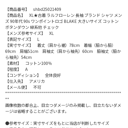
こだわりから探す
Search by Particular
【商品番号】 shbd25021409
【商品名】 XL★古着 ラルフローレン 長袖 ブランド シャツ メン
ズ 90年代 90s ワンポイントロゴ BLAKE 大きいサイズ コットン
サイズから探す（メンズ）
Search by Size
ボタンダウン 緑系他 チェック
【メンズ参考サイズ】 XL
【表記サイズ】 L
ジャケット
XS
S
M
L
XL
【実寸サイズ】 着丈（肩から裾）78cm 着幅（脇から脇）
69cm 肩幅51cm 肩袖丈（肩から袖先）60cm 脇袖丈（脇か
スウェット
XS
S
M
L
XL
ら袖先）54cm
【素材】 コットン100％
長袖シャツ
XS
S
M
L
XL
【程度】 A
【コンディション】 全体良好
半袖シャツ
XS
S
M
L
XL
【仕入先】 アメリカ
【メール便】 不可
**********************************************************
Tシャツ
XS
S
M
L
XL
**
画像枚数の都合上、目立つダメージのみ掲載し、目立たないダメ
W30以下
W31,W32
ージは省略することがございます。
パンツ
W33,W34
W35,W36
●参考サイズ：実寸サイズをもとに当店が判断したサイズ