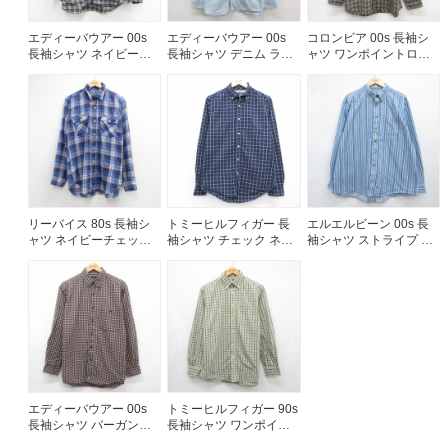
エディーバウアー 00s
エディーバウアー 00s
コロンビア 00s 長袖シ
長袖シャツ ネイビーチ
長袖シャツ デニム ライ
ャツ ワンポイントロゴ
ェック メンズXL相当 |
トブルー メンズXL相当 |
カーキチェック メンズ
古着
古着
XL相当 | 古着
リーバイス 80s 長袖シ
トミーヒルフィガー 長
エルエルビーン 00s 長
ャツ ネイビーチェック
袖シャツ チェック ネイ
袖シャツ ストライプ ブ
メンズL相当 | 古着
ビー メンズM相当 | 古着
ルー メンズXL相当 | 古
着
エディーバウアー 00s
トミーヒルフィガー 90s
長袖シャツ バーガンデ
長袖シャツ ワンポイン
ィチェック メンズL相当
トロゴ カーキチェック