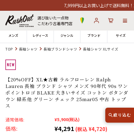
7,999円以上お買い上げで送料無料！12
選び抜いた一点物
こだわり古着専門店
メンズ
レディース
ジャンル
ブランド
サイズ
TOP
長袖シャツ
長袖ブランドシャツ
長袖シャツ XLサイズ
ログイン
お気に入り
カート
店舗一覧
【20%OFF】XL★古着 ラルフローレン Ralph
→
全国7店舗・公式通販の比較
Lauren 長袖 ブランド シャツ メンズ 90年代 90s ワン
ポイントロゴ BLAKE 大きいサイズ コットン ボタンダ
12時までのご注文で当日出荷！
ウン 緑系他 グリーン チェック 25mar05 中古 トップ
発送について
※対応不可：日祝、長期休暇、セール
ス
絞り込む
通常価格:
¥5,900
(税込)
¥4,291
価格:
(税込 ¥4,720)