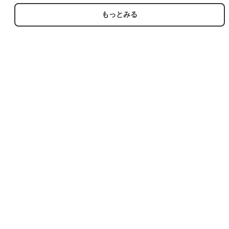
| 古着
メンズM相当 | 古着
もっとみる