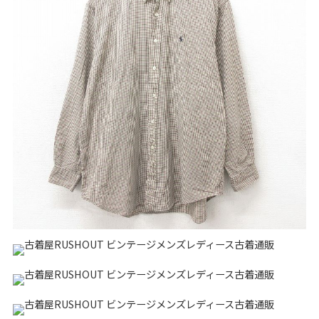
リーバイス
チック
ア行
カ行
サ行
タ行
ナ行
ハ行
マ行
ラ行
アイテムから探す
Search by Item
ジャケット
スウェット
セーター
長袖シャツ
半袖シャツ
Tシャツ
パンツ
レディース
子供服
雑貨/小物