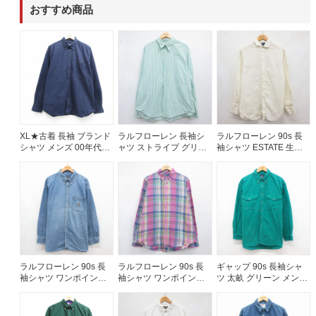
おすすめ商品
60年代
50年代
40年代
すべての年代を見る
XL★古着 長袖 ブランド
ラルフローレン 長袖シ
ラルフローレン 90s 長
週刊ラッシュアウト新聞
シャツ メンズ 00年代
ャツ ストライプ グリー
袖シャツ ESTATE 生成
00s 大きいサイズ コッ
ン メンズXL相当 | 古着
り ベージュ メンズL相当
トン ボタンダウン ネイ
| 古着
古着コラム
ビー 26aug06
メディア・イベント情報
Youtube 古着屋Rush Out チャンネル
ラルフローレン 90s 長
ラルフローレン 90s 長
ギャップ 90s 長袖シャ
袖シャツ ワンポイント
袖シャツ ワンポイント
ツ 太畝 グリーン メンズ
ロゴ ネイビー メンズXL
ロゴ ピンク メンズXL相
L相当 | 古着
スタッフコーディネート
相当 | 古着
当 | 古着