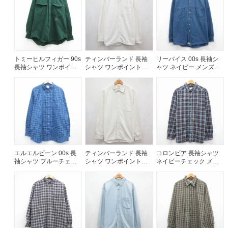
ご利用案内
お客様の声
レビュー1万件突破
お気に入りリスト
トミーヒルフィガー 90s
ティンバーランド 長袖
リーバイス 00s 長袖シ
会員登録
長袖シャツ ワンポイン
シャツ ワンポイントロ
ャツ ネイビー メンズXL
トロゴ グリーン メンズ
ゴ ホワイト メンズXL相
相当 | 古着
メルマガ登録
XL相当 | 古着
当 | 古着
会社概要
店舗一覧
古着卸売
特定商取引法に基づく表示
プライバシーポリシー
エルエルビーン 00s 長
ティンバーランド 長袖
コロンビア 長袖シャツ
袖シャツ ブルーチェッ
シャツ ワンポイントロ
ネイビーチェック メン
お問い合わせ
ク メンズXL相当 | 古着
ゴ ベージュストライプ
ズL相当 | 古着
メンズL相当 | 古着