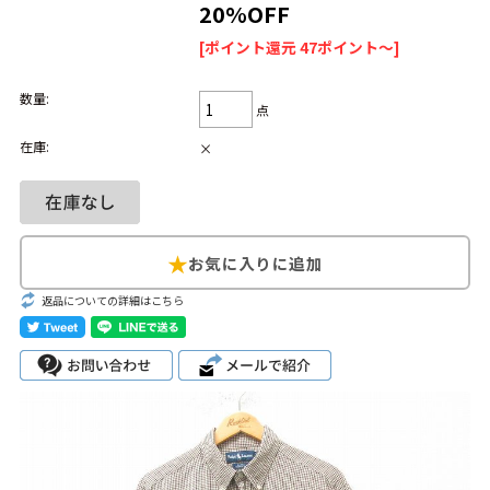
20%OFF
Search by Hotword
今週のHOTワード（7/29〜8/4）
[ポイント還元 47ポイント～]
1
Tシャツ USA製
2
映画
3
ミリタリー
4
スターウォーズ
数量:
点
5
ラルフローレン
6
大きいサイズ
7
アニメ
8
ディズニー
在庫:
×
ブランドから探す
Search by Brand
ザ・ノース・フェ
ラルフ ローレン
イス
返品についての詳細はこちら
チャンピオン
パタゴニア
カーハート
ディッキーズ
アディダス
ナイキ
ラッセル・アスレ