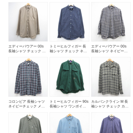
トロゴ カーキチェック
ルー メンズXL相当 | 古
トロゴ ブラウンチェッ
メンズM相当 | 古着
着
ク メンズXL相当 | 古着
エディーバウアー 00s
トミーヒルフィガー 長
エディーバウアー 00s
長袖シャツ チェック ベ
袖シャツ チェック ネイ
長袖シャツ ネイビーチ
ージュ メンズXL相当 |
ビー メンズM相当 | 古着
ェック メンズXL相当 |
古着
古着
コロンビア 長袖シャツ
トミーヒルフィガー 90s
カルバンクライン M 長
ネイビーチェック メン
長袖シャツ ワンポイン
袖シャツ チェック カー
ズL相当 | 古着
トロゴ グリーン メンズ
キ メンズM相当 | 古着
XL相当 | 古着