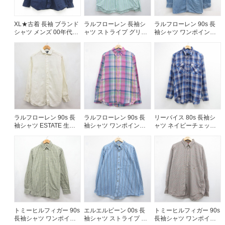
XL★古着 長袖 ブランド
ラルフローレン 長袖シ
ラルフローレン 90s 長
シャツ メンズ 00年代
ャツ ストライプ グリー
袖シャツ ワンポイント
00s 大きいサイズ コッ
ン メンズXL相当 | 古着
ロゴ ネイビー メンズXL
トン ボタンダウン ネイ
相当 | 古着
ビー 26aug06
ラルフローレン 90s 長
ラルフローレン 90s 長
リーバイス 80s 長袖シ
袖シャツ ESTATE 生成
袖シャツ ワンポイント
ャツ ネイビーチェック
り ベージュ メンズL相当
ロゴ ピンク メンズXL相
メンズL相当 | 古着
| 古着
当 | 古着
トミーヒルフィガー 90s
エルエルビーン 00s 長
トミーヒルフィガー 90s
長袖シャツ ワンポイン
袖シャツ ストライプ ブ
長袖シャツ ワンポイン