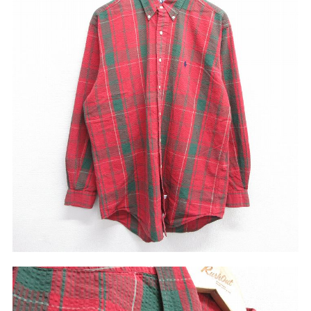
リーバイス
チック
ア行
カ行
サ行
タ行
ナ行
ハ行
マ行
ラ行
アイテムから探す
Search by Item
ジャケット
スウェット
セーター
長袖シャツ
半袖シャツ
Tシャツ
パンツ
レディース
子供服
雑貨/小物