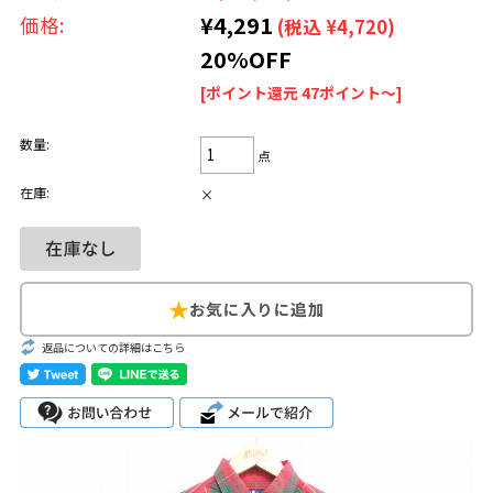
¥4,291
価格:
(税込 ¥4,720)
Search by Hotword
今週のHOTワード（7/29〜8/4）
20%OFF
[ポイント還元 47ポイント～]
1
Tシャツ USA製
2
映画
3
ミリタリー
4
スターウォーズ
5
ラルフローレン
6
大きいサイズ
7
アニメ
8
ディズニー
数量:
点
在庫:
×
ブランドから探す
Search by Brand
ザ・ノース・フェ
ラルフ ローレン
イス
チャンピオン
パタゴニア
返品についての詳細はこちら
カーハート
ディッキーズ
アディダス
ナイキ
ラッセル・アスレ