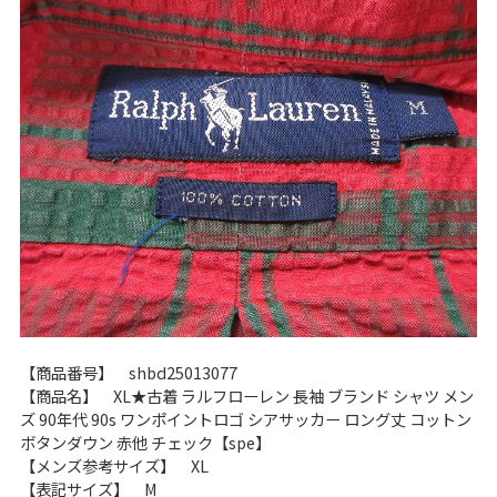
ご利用案内
お客様の声
レビュー1万件突破
お気に入りリスト
会員登録
メルマガ登録
会社概要
店舗一覧
古着卸売
特定商取引法に基づく表示
プライバシーポリシー
お問い合わせ
【商品番号】 shbd25013077
【商品名】 XL★古着 ラルフローレン 長袖 ブランド シャツ メン
ズ 90年代 90s ワンポイントロゴ シアサッカー ロング丈 コットン
ボタンダウン 赤他 チェック【spe】
【メンズ参考サイズ】 XL
【表記サイズ】 M