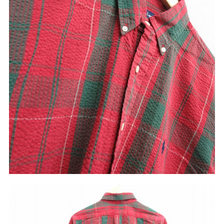
こだわりから探す
Search by Particular
サイズから探す（メンズ）
Search by Size
ジャケット
XS
S
M
L
XL
スウェット
XS
S
M
L
XL
長袖シャツ
XS
S
M
L
XL
半袖シャツ
XS
S
M
L
XL
Tシャツ
XS
S
M
L
XL
W30以下
W31,W32
パンツ
W33,W34
W35,W36