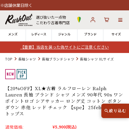
業日除く
選び抜いた一点物
こだわり古着専門店
メンズ
レディース
ジャンル
ブランド
サイズ
【重要】当店を装った偽サイトにご注意ください
ログイン
お気に入り
カート
TOP
長袖シャツ
長袖ブランドシャツ
長袖シャツ XLサイズ
店舗一覧
→
全国7店舗・公式通販の比較
【20%OFF】XL★古着 ラルフローレン Ralph
Lauren 長袖 ブランド シャツ メンズ 90年代 90s ワン
12時までのご注文で当日出荷！
発送について
ポイントロゴ シアサッカー ロング丈 コットン ボタン
※対応不可：日祝、長期休暇、セール
ダウン 赤他 レッド チェック 【spe】 25feb20 中古
絞り込む
トップス
通常価格:
¥5,900
(税込)