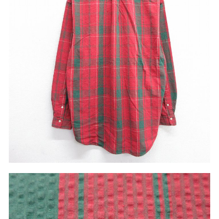
W37以上
マニアックから探す
Search by Maniac
バンド
アニメ
映画
Tシャツ
Tシャツ
Tシャツ
USA製
ボロ
ミリタリー
すべてのマニアックを見る
年代から探す
Search by Period
90年代
80年代
70年代