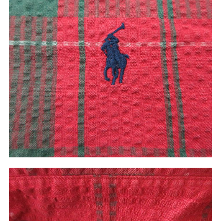
60年代
50年代
40年代
すべての年代を見る
週刊ラッシュアウト新聞
古着コラム
メディア・イベント情報
Youtube 古着屋Rush Out チャンネル
スタッフコーディネート