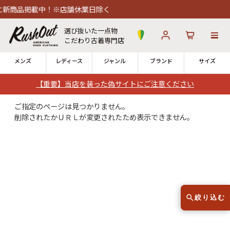
新商品掲載中！※店舗休業日除く
選び抜いた一点物
こだわり古着専門店
メンズ
レディース
ジャンル
ブランド
サイズ
【重要】当店を装った偽サイトにご注意ください
ログイン
お気に入り
カート
ご指定のページは見つかりません。
削除されたかＵＲＬが変更されたため表示できません。
店舗一覧
→
全国7店舗・公式通販の比較
12時までのご注文で当日出荷！
発送について
※対応不可：日祝、長期休暇、セール
絞り込む