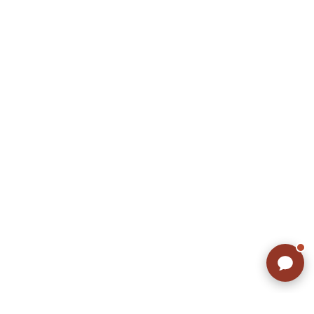
リーバイス
チック
ア行
カ行
サ行
タ行
ナ行
ハ行
マ行
ラ行
アイテムから探す
Search by Item
ジャケット
スウェット
セーター
長袖シャツ
半袖シャツ
Tシャツ
パンツ
レディース
子供服
雑貨/小物