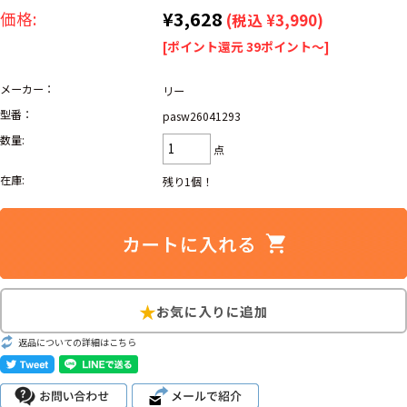
リーバイス
ック
¥3,628
価格:
(税込 ¥3,990)
[ポイント還元 39ポイント～]
ア行
カ行
サ行
タ行
メーカー：
リー
ナ行
ハ行
マ行
ラ行
型番：
pasw26041293
数量:
点
アイテムから探す
Search by Item
在庫:
残り1個！
ジャケット
スウェット
セーター
長袖シャツ
半袖シャツ
Tシャツ
パンツ
レディース
子供服
返品についての詳細はこちら
雑貨/小物