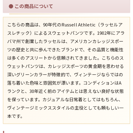
●
この商品について
すべての年代を見る
こちらの商品は、90年代のRussell Athletic（ラッセルア
スレチック）によるスウェットパンツです。1902年にアラ
バマ州で創業したラッセルは、アメリカンカレッジスポー
週刊ラッシュアウト新聞
ツの歴史と共に歩んできたブランドで、その品質と機能性
は多くのアスリートから信頼されてきました。こちらのス
古着コラム
ウェットパンツは、カレッジスポーツの黄金期を思わせる
深いグリーンカラーが特徴的で、ヴィンテージならではの
メディア・イベント情報
落ち着いた色味と雰囲気が漂います。コンディションはA
ランクと、30年近く前のアイテムとは思えない良好な状態
Youtube 古着屋Rush Out チャンネル
を保っています。カジュアルな日常着としてはもちろん、
ヴィンテージミックススタイルの主役としても頼もしい一
スタッフコーディネート
本です。