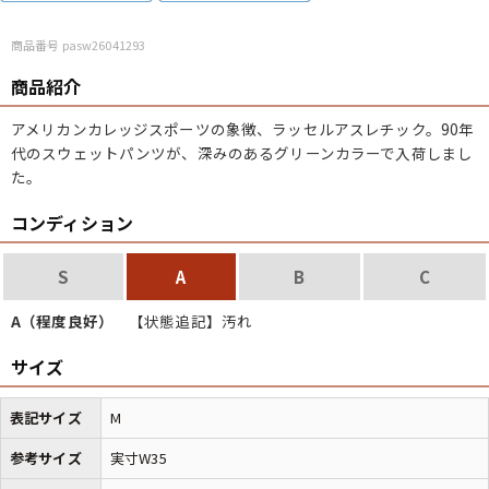
こだわりから探す
Search by Particular
商品番号 pasw26041293
商品紹介
サイズから探す（メンズ）
Search by Size
アメリカンカレッジスポーツの象徴、ラッセルアスレチック。90年
代のスウェットパンツが、深みのあるグリーンカラーで入荷しまし
ジャケット
XS
S
M
L
XL
た。
スウェット
XS
S
M
L
XL
コンディション
長袖シャツ
XS
S
M
L
XL
S
A
B
C
半袖シャツ
XS
S
M
L
XL
A（程度良好）
【状態追記】汚れ
Tシャツ
XS
S
M
L
XL
サイズ
W30以下
W31,W32
W33,W34
表記サイズ
M
パンツ
W35,W36
W37以上
参考サイズ
実寸W35