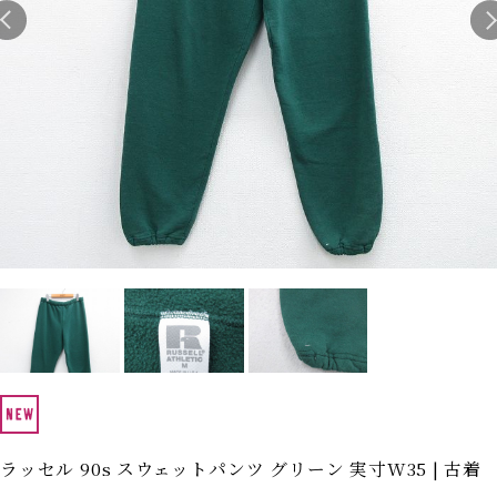
Search by Hotword
今週のHOTワード（7/29〜8/4）
1
Tシャツ USA製
2
映画
3
ミリタリー
4
スターウォーズ
5
ラルフローレン
6
大きいサイズ
7
アニメ
8
ディズニー
ブランドから探す
Search by Brand
ザ・ノース・フェイ
ラルフ ローレン
ス
チャンピオン
パタゴニア
カーハート
ディッキーズ
アディダス
ナイキ
ラッセル 90s スウェットパンツ グリーン 実寸W35 | 古着
ラッセル・アスレチ