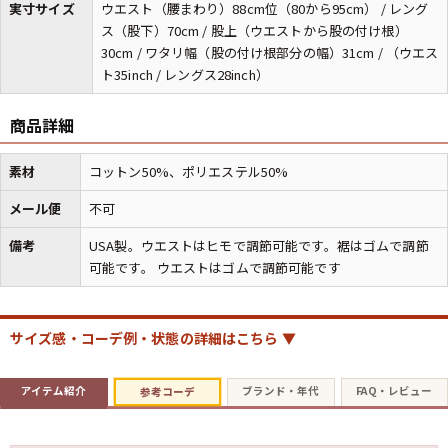
実寸サイズ
ウエスト（腰まわり）88cm位（80から95cm） / レング
ス（股下）70cm / 股上（ウエストから股の付け根）
30cm / ワタリ幅（股の付け根部分の幅）31cm / （ウエス
マニアックから探す
Search by Maniac
ト35inch / レングス28inch）
バンド
アニメ
映画
商品詳細
Tシャツ
Tシャツ
Tシャツ
USA製
ボロ
ミリタリー
素材
コットン50%、ポリエステル50%
メール便
不可
すべてのマニアックを見る
備考
USA製。ウエストはヒモで調節可能です。裾はゴムで調節
可能です。 ウエストはゴムで調節可能です
年代から探す
Search by Period
サイズ感・コーデ例・状態の詳細はこちら ▼
90年代
80年代
70年代
アイテム紹介
ブランド・年代
FAQ・レビュー
参考コーデ
60年代
50年代
40年代