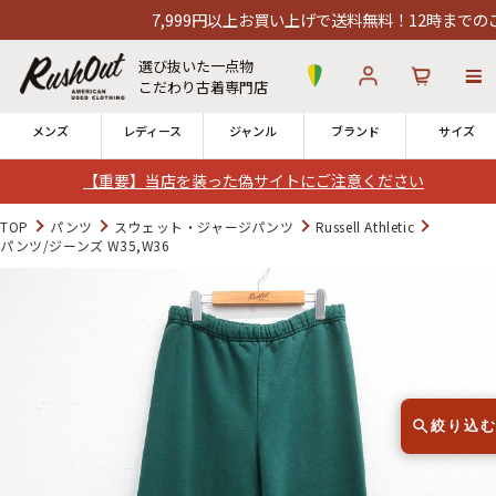
7,999円以上お買い上げで送料無料！12時までのご注文
選び抜いた一点物
こだわり古着専門店
メンズ
レディース
ジャンル
ブランド
サイズ
【重要】当店を装った偽サイトにご注意ください
ログイン
お気に入り
カート
TOP
パンツ
スウェット・ジャージパンツ
Russell Athletic
パンツ/ジーンズ W35,W36
店舗一覧
→
全国7店舗・公式通販の比較
12時までのご注文で当日出荷！
発送について
※対応不可：日祝、長期休暇、セール
絞り込