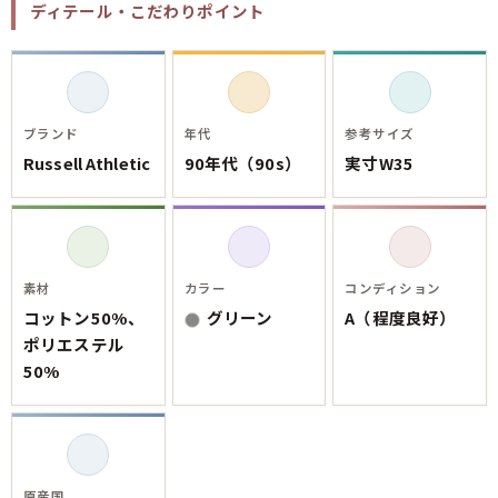
ご利用案内
ディテール・こだわりポイント
お客様の声
レビュー1万件突破
お気に入りリスト
会員登録
メルマガ登録
ブランド
年代
参考サイズ
会社概要
Russell Athletic
90年代（90s）
実寸W35
店舗一覧
古着卸売
特定商取引法に基づく表示
プライバシーポリシー
素材
カラー
コンディション
お問い合わせ
コットン50%、
グリーン
A（程度良好）
ポリエステル
50%
原産国