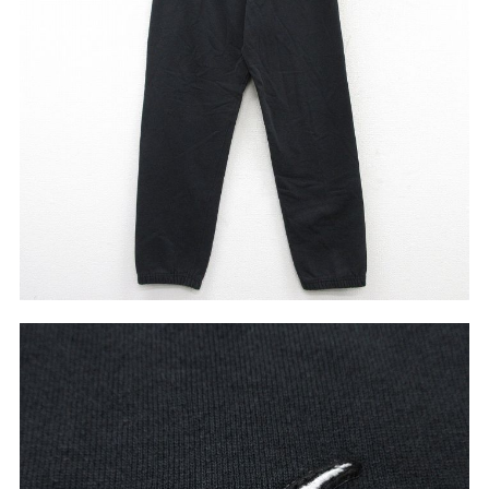
リーバイス
チック
ア行
カ行
サ行
タ行
ナ行
ハ行
マ行
ラ行
アイテムから探す
Search by Item
ジャケット
スウェット
セーター
長袖シャツ
半袖シャツ
Tシャツ
パンツ
レディース
子供服
雑貨/小物