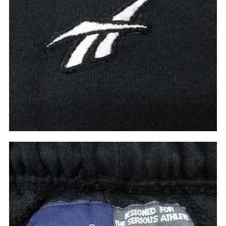
こだわりから探す
Search by Particular
サイズから探す（メンズ）
Search by Size
ジャケット
XS
S
M
L
XL
スウェット
XS
S
M
L
XL
長袖シャツ
XS
S
M
L
XL
半袖シャツ
XS
S
M
L
XL
Tシャツ
XS
S
M
L
XL
W30以下
W31,W32
パンツ
W33,W34
W35,W36