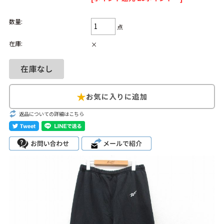
Search by Hotword
今週のHOTワード（7/29〜8/4）
数量:
点
在庫:
1
Tシャツ USA製
2
映画
3
ミリタリー
4
スターウォーズ
×
5
ラルフローレン
6
大きいサイズ
7
アニメ
8
ディズニー
ブランドから探す
Search by Brand
返品についての詳細はこちら
ザ・ノース・フェ
ラルフ ローレン
イス
チャンピオン
パタゴニア
カーハート
ディッキーズ
アディダス
ナイキ
ラッセル・アスレ