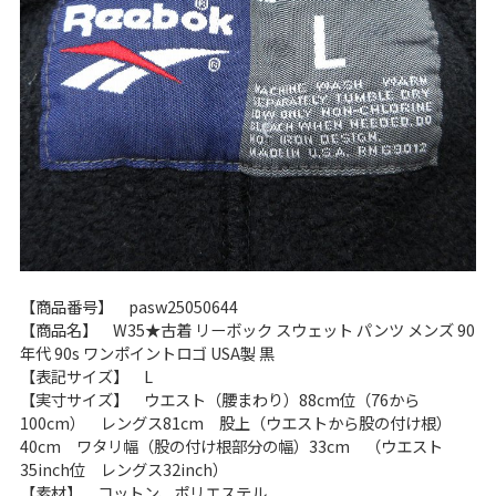
W37以上
マニアックから探す
Search by Maniac
バンド
アニメ
映画
Tシャツ
Tシャツ
Tシャツ
USA製
ボロ
ミリタリー
【商品番号】 pasw25050644
すべてのマニアックを見る
【商品名】 W35★古着 リーボック スウェット パンツ メンズ 90
年代 90s ワンポイントロゴ USA製 黒
【表記サイズ】 L
【実寸サイズ】 ウエスト（腰まわり）88cm位（76から
年代から探す
Search by Period
100cm） レングス81cm 股上（ウエストから股の付け根）
40cm ワタリ幅（股の付け根部分の幅）33cm （ウエスト
35inch位 レングス32inch）
90年代
80年代
70年代
【素材】 コットン、ポリエステル