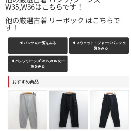
W35,W36はこちらです！
ご利用案内
他の厳選古着 リーボック はこちらで
お客様の声
レビュー1万件突破
す！
お気に入りリスト
会員登録
◀ パンツ の一覧をみる
◀ スウェット・ジャージパンツ の
メルマガ登録
一覧をみる
会社概要
◀ パンツ/ジーンズ W35,W36 の一
店舗一覧
覧をみる
古着卸売
特定商取引法に基づく表示
おすすめ商品
プライバシーポリシー
お問い合わせ