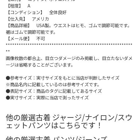
【程度】 A
60年代
50年代
40年代
【コンディション】 全体良好
【仕入先】 アメリカ
【商品詳細】 USA製。ウエストはヒモ、ゴムで調節可能です。
裾はゴムで調節可能です。
すべての年代を見る
【メール便】 不可
**********************************************************
**
画像枚数の都合上、目立つダメージのみ掲載し、目立たないダメ
週刊ラッシュアウト新聞
ージは省略することがございます。
●参考サイズ：実寸サイズをもとに当店が判断したサイズ
古着コラム
※商品名内に記載しているのは参考サイズです。
●表記サイズ：商品のタグに記載してあるサイズ
メディア・イベント情報
●実寸サイズ：実際に当店で測ったサイズ
Youtube 古着屋Rush Out チャンネル
他の厳選古着 ジャージ/ナイロン/スウ
ェットパンツはこちらです！
スタッフコーディネート
他の厳選古着 パンツ/ジーンズ