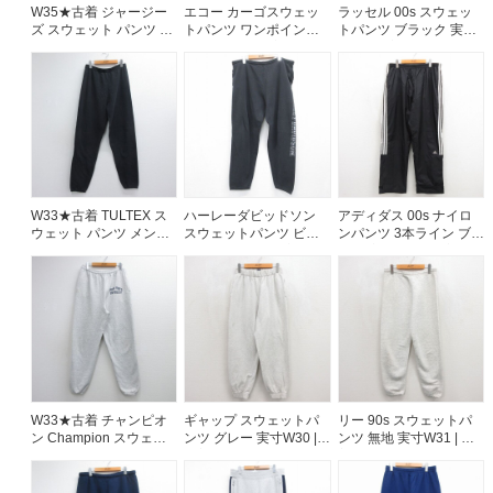
W35★古着 ジャージー
エコー カーゴスウェッ
ラッセル 00s スウェッ
ズ スウェット パンツ メ
トパンツ ワンポイント
トパンツ ブラック 実寸
ンズ 90年代 90s 無地
ロゴ ブラック 実寸W36 |
W32 | 古着
USA製 グレー 26jul17
古着
W33★古着 TULTEX ス
ハーレーダビッドソン
アディダス 00s ナイロ
ウェット パンツ メンズ
スウェットパンツ ビッ
ンパンツ 3本ライン ブラ
80年代 80s 無地 USA製
グロゴ ブラック 実寸
ック 実寸W36 | 古着
ブラック 26jul29
W40 | 古着
W33★古着 チャンピオ
ギャップ スウェットパ
リー 90s スウェットパ
ン Champion スウェッ
ンツ グレー 実寸W30 |
ンツ 無地 実寸W31 | 古
ト パンツ メンズ 90年代
古着
着
90s PENN グレー 霜降
り 26aug06