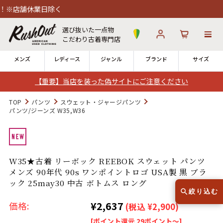
舗休業日除く
選び抜いた一点物
こだわり古着専門店
メンズ
レディース
ジャンル
ブランド
サイズ
【重要】当店を装った偽サイトにご注意ください
ログイン
お気に入り
カート
TOP
パンツ
スウェット・ジャージパンツ
パンツ/ジーンズ W35,W36
店舗一覧
→
全国7店舗・公式通販の比較
W35★古着 リーボック REEBOK スウェット パンツ
12時までのご注文で当日出荷！
発送について
メンズ 90年代 90s ワンポイントロゴ USA製 黒 ブラ
※対応不可：日祝、長期休暇、セール
ック 25may30 中古 ボトムス ロング
絞り込む
¥2,637
価格:
(税込 ¥2,900)
[ポイント還元 29ポイント～]