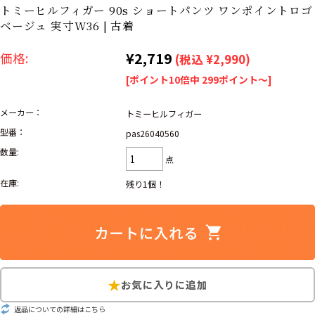
リーバイス
ック
トミーヒルフィガー 90s ショートパンツ ワンポイントロゴ
ベージュ 実寸W36 | 古着
ア行
カ行
サ行
タ行
¥2,719
価格:
(税込 ¥2,990)
ナ行
ハ行
マ行
ラ行
[ポイント10倍中 299ポイント～]
メーカー：
トミーヒルフィガー
アイテムから探す
Search by Item
型番：
pas26040560
数量:
点
ジャケット
スウェット
セーター
在庫:
残り1個！
長袖シャツ
半袖シャツ
Tシャツ
パンツ
レディース
子供服
雑貨/小物
返品についての詳細はこちら