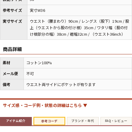
参考サイズ
実寸W36
マニアックから探す
Search by Maniac
実寸サイズ
ウエスト（腰まわり）90cm / レングス（股下）19cm / 股
上（ウエストから股の付け根）35cm / ワタリ幅（股の付
バンド
アニメ
映画
け根部分の幅）38cm / 裾幅32cm / （ウエスト36inch）
Tシャツ
Tシャツ
Tシャツ
商品詳細
USA製
ボロ
ミリタリー
素材
コットン100%
すべてのマニアックを見る
メール便
不可
備考
ウエスト両サイドにポケットが有ります
年代から探す
Search by Period
サイズ感・コーデ例・状態の詳細はこちら ▼
90年代
80年代
70年代
アイテム紹介
ブランド・年代
FAQ・レビュー
参考コーデ
60年代
50年代
40年代