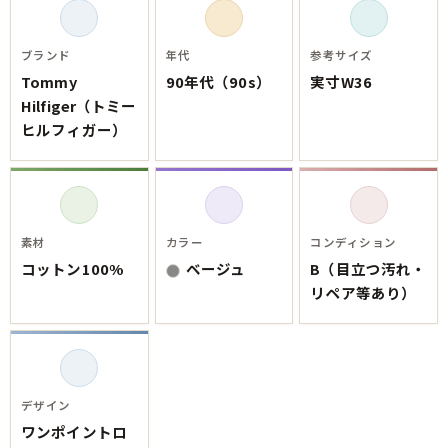
ご利用案内
お客様の声
レビュー1万件突破
ブランド
年代
参考サイズ
お気に入りリスト
Tommy
90年代（90s）
実寸W36
会員登録
Hilfiger（トミー
メルマガ登録
ヒルフィガー）
会社概要
店舗一覧
古着卸売
特定商取引法に基づく表示
素材
カラー
コンディション
プライバシーポリシー
コットン100%
ベージュ
B（目立つ汚れ・
お問い合わせ
リペア等あり）
デザイン
ワンポイントロ