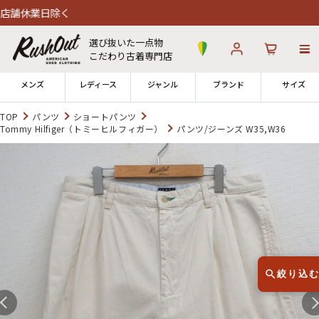
業日除く
選び抜いた一点物
こだわり古着専門店
メンズ
レディース
ジャンル
ブランド
サイズ
TOP
パンツ
ショートパンツ
Tommy Hilfiger（トミーヒルフィガー）
パンツ/ジーンズ W35,W36
ログイン
お気に入り
カート
店舗一覧
→
全国7店舗・公式通販の比較
12時までのご注文で当日出荷！
発送について
※対応不可：日祝、長期休暇、セール
絞り込