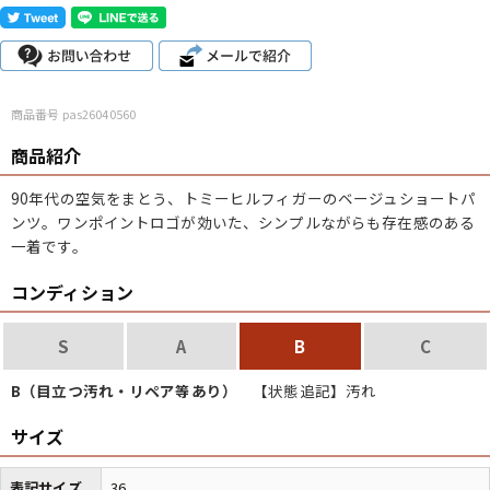
こだわりから探す
Search by Particular
サイズから探す（メンズ）
Search by Size
商品番号 pas26040560
商品紹介
ジャケット
XS
S
M
L
XL
90年代の空気をまとう、トミーヒルフィガーのベージュショートパ
スウェット
XS
S
M
L
XL
ンツ。ワンポイントロゴが効いた、シンプルながらも存在感のある
一着です。
長袖シャツ
XS
S
M
L
XL
コンディション
半袖シャツ
XS
S
M
L
XL
S
A
B
C
Tシャツ
XS
S
M
L
XL
B（目立つ汚れ・リペア等あり）
【状態追記】汚れ
W30以下
W31,W32
W33,W34
パンツ
サイズ
W35,W36
W37以上
表記サイズ
36