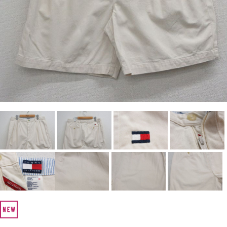
Search by Hotword
今週のHOTワード（7/29〜8/4）
1
Tシャツ USA製
2
映画
3
ミリタリー
4
スターウォーズ
5
ラルフローレン
6
大きいサイズ
7
アニメ
8
ディズニー
ブランドから探す
Search by Brand
ザ・ノース・フェイ
ラルフ ローレン
ス
チャンピオン
パタゴニア
カーハート
ディッキーズ
アディダス
ナイキ
ラッセル・アスレチ