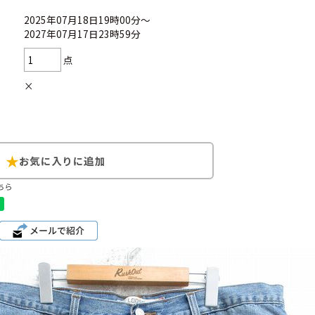
2025年07月18日19時00分～
2027年07月17日23時59分
点
Search by Hotwor
×
1
Tシャツ USA製
5
ラルフローレン
8
ディズニー
ちら
Search by Brand
ラルフ ローレ