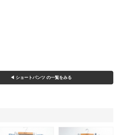
Tシャツ
Tシャツ
ボロ
ミリタリー
ニアックを見る
h by Period
年代から探す
◀ ショートパンツ の一覧をみる
80年代
70年代
50年代
40年代