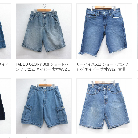
お客様の声
レビュー1
お気に入りリスト
会員登録
メルマガ登録
会社概要
店舗一覧
古着卸売
ネイビ
FADED GLORY 00s ショートパ
リーバイス511 ショートパンツ
特定商取引法に基づく
ンツ デニム ネイビー 実寸W32 |
ヒゲ ネイビー 実寸W32 | 古着
古着
プライバシーポリシー
お問い合わせ