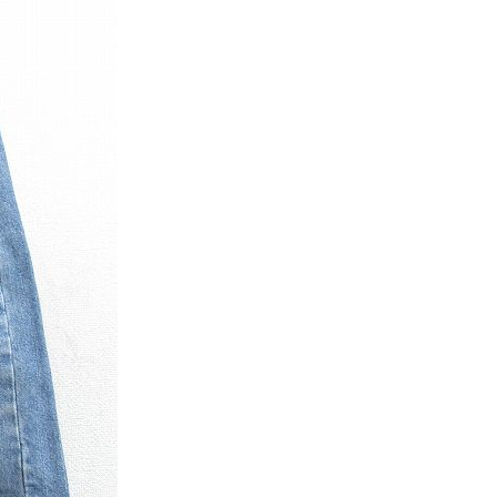
パタゴニア
ディッキーズ
ナイキ
ラッセル・アスレチック
サ行
タ行
ナ行
ラ行
イテムから探す