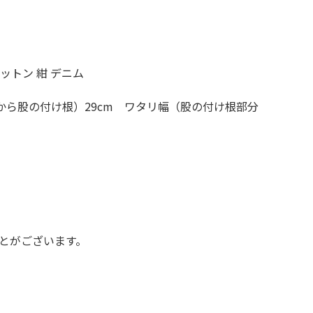
XS
S
M
L
XL
XS
S
M
L
XL
コットン 紺 デニム
から股の付け根）29cm ワタリ幅（股の付け根部分
XS
S
M
L
XL
XS
S
M
L
XL
W30以下
W31,W32
W33,W34
W35,W36
W37以上
とがございます。
y Maniac
マニアックから探す
アニメ
映画