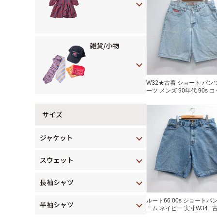
雑貨/小物
W32★古着 ショート パン
ーツ メンズ 90年代 90s 
ネイビー デニム 26jul22
サイズ
ジャケット
スウェット
長袖シャツ
ルート66 00s ショートパ
半袖シャツ
ニム ネイビー 実寸W34 | 