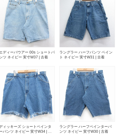
年代を見る
ト新聞
エディーバウアー 00s ショートパ
ラングラー ハーフパンツ ペイン
ンツ ネイビー 実寸W37 | 古着
ト ネイビー 実寸W31 | 古着
ト情報
ush Out チャンネル
ネート
ディッキーズ ショートペインタ
ラングラー ハーフペインターパ
ーパンツ ネイビー 実寸W34 | 古
ンツ ネイビー 実寸W30 | 古着
着