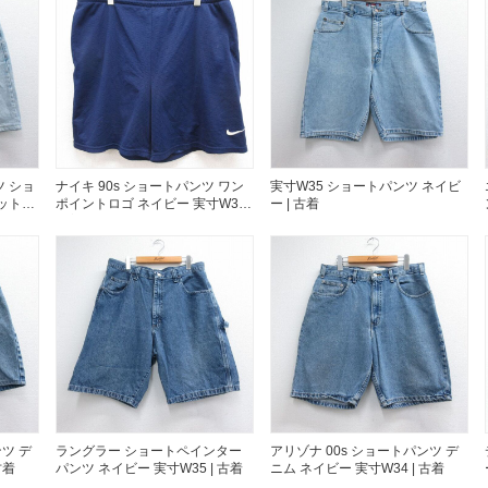
すべての
週刊ラッシュアウ
古着コラム
ツ ショ
ナイキ 90s ショートパンツ ワン
実寸W35 ショートパンツ ネイビ
コットン
ポイントロゴ ネイビー 実寸W38 |
ー | 古着
古着
メディア・イベン
Youtube 古着屋R
スタッフコーディ
ンツ デ
ラングラー ショートペインター
アリゾナ 00s ショートパンツ デ
古着
パンツ ネイビー 実寸W35 | 古着
ニム ネイビー 実寸W34 | 古着
ご利用案内