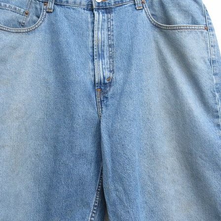
チャンピオン
カーハート
アディダス
リーバイス
ア行
カ行
ハ行
マ行
ア
Search by Item