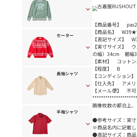
【商品番号】 pas25
【商品名】 W39★古
セーター
【表記サイズ】 W3
【実寸サイズ】 ウ
の幅）34cm 裾幅3
【素材】 コットン1
【程度】 B
長袖シャツ
【コンディション】
【仕入先】 アメリ
【メール便】 不可
********************
画像枚数の都合上、
半袖シャツ
●参考サイズ：実寸
※商品名内に記載し
●表記サイズ：商品