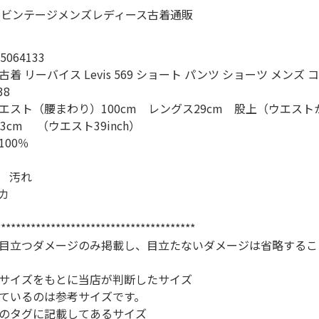
スウェット
064133
長袖シャツ
着 リーバイス Levis 569 ショート パンツ ショーツ メンズ 
8
エスト（腰まわり）100cm レングス29cm 股上（ウエスト
半袖シャツ
3cm （ウエスト39inch）
00％
Tシャツ
 汚れ
カ
パンツ
****************************************
目立つダメージのみ掲載し、目立たないダメージは省略するこ
Search b
サイズをもとに当店が判断したサイズ
ているのは参考サイズです。
のタグに記載してあるサイズ
バンド