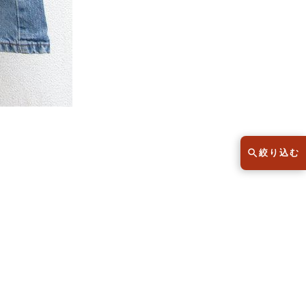
スウェット
セーター
半袖シャツ
Tシャツ
レディース
子供服
絞り込む
こだわりから探す
lar
Size
サイズから探す（メンズ）
XS
S
M
L
XL