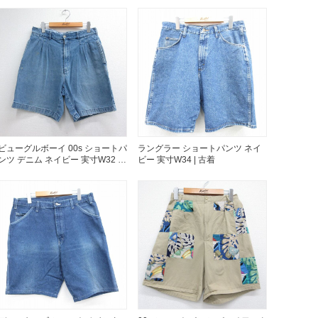
万件突破
ビューグルボーイ 00s ショートパ
ラングラー ショートパンツ ネイ
表示
ンツ デニム ネイビー 実寸W32 |
ビー 実寸W34 | 古着
古着