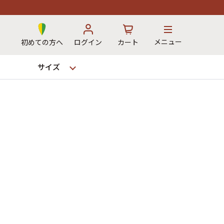
メニュー
初めての方へ
ログイン
カート
サイズ
お気に入り
カート
→
12時までのご注文で当日出荷！
※対応不可：日祝、長期休暇、セール