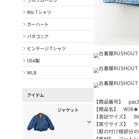
90s Tシャツ
カーハート
パタゴニア
ビンテージ Tシャツ
USA製
MLB
アイテム
【商品番号】 pas25
【商品名】 W36★
ジャケット
【表記サイズ】 36
【実寸サイズ】 ウエ
（股の付け根部分の幅
【素材】 コットン1