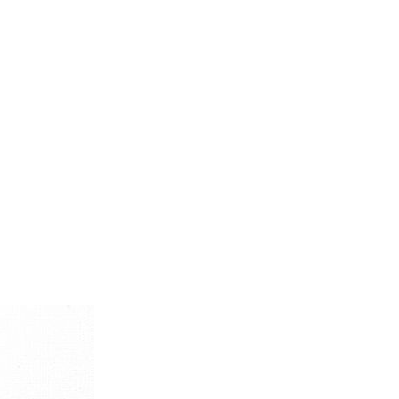
d
今週のHOTワード（7/29〜8/4）
2
映画
3
ミリタリー
4
スターウォーズ
6
大きいサイズ
7
アニメ
ブランドから探す
ン
ザ・ノース・フェイス
パタゴニア