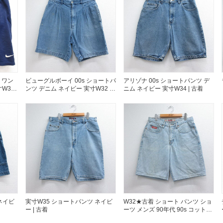
週刊ラッシュアウ
古着コラム
メディア・イベン
 ワン
ビューグルボーイ 00s ショートパ
アリゾナ 00s ショートパンツ デ
38 |
ンツ デニム ネイビー 実寸W32 |
ニム ネイビー 実寸W34 | 古着
古着
Youtube 古着屋R
スタッフコーディ
ご利用案内
お客様の声
レビュー1
ネイビ
実寸W35 ショートパンツ ネイビ
W32★古着 ショート パンツ ショ
ー | 古着
ーツ メンズ 90年代 90s コットン
お気に入りリスト
ネイビー デニム 26jul22