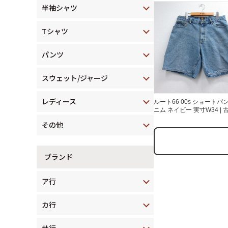
半袖シャツ
Tシャツ
パンツ
スウェット/ジャージ
レディース
ルート66 00s ショートパ
ニム ネイビー 実寸W34 | 
その他
ブランド
ア行
カ行
サ行