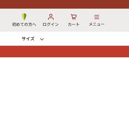
メニュー
初めての方へ
ログイン
カート
サイズ
お気に入り
カート
12時までのご注文で当日出荷！
※対応不可：日祝、長期休暇、セール