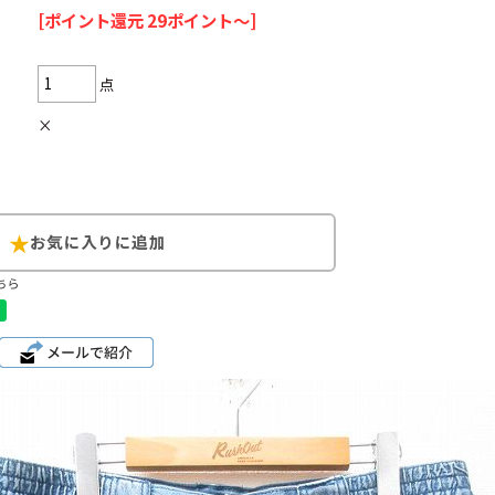
[ポイント還元 29ポイント～]
Search by Hotwor
点
1
Tシャツ USA製
×
5
ラルフローレン
8
ディズニー
ちら
Search by Brand
ラルフ ローレ
チャンピオン