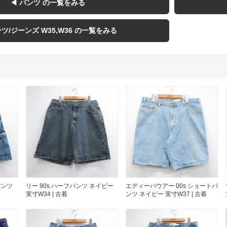
USA製
◀ パンツ の一覧をみる
ンツ/ジーンズ W35,W36 の一覧をみる
すべてのマ
Searc
90年代
60年代
パンツ
リー 90s ハーフパンツ ネイビー
エディーバウアー 00s ショートパ
すべての
実寸W34 | 古着
ンツ ネイビー 実寸W37 | 古着