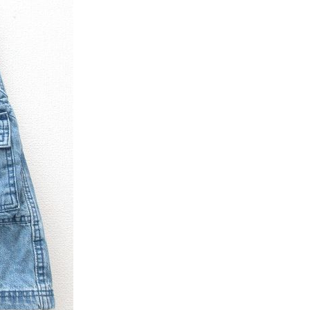
ディッキーズ
ナイキ
ラッセル・アスレチック
サ行
タ行
ナ行
ラ行
イテムから探す
スウェット
セーター