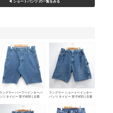
ボロ
ミリタリー
◀ ショートパンツ の一覧をみる
ニアックを見る
h by Period
年代から探す
80年代
70年代
50年代
40年代
ラングラー ハーフペインターパ
ラングラー ショートペインター
年代を見る
ンツ ネイビー 実寸W30 | 古着
パンツ ネイビー 実寸W35 | 古着