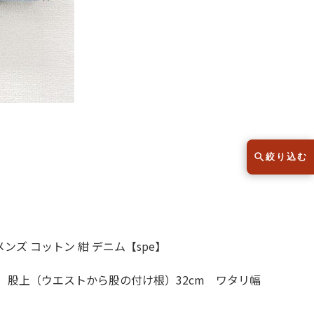
半袖シャツ
Tシャツ
レディース
子供服
こだわりから探す
lar
絞り込む
Size
サイズから探す（メンズ）
ンズ コットン 紺 デニム【spe】
XS
S
M
L
XL
m 股上（ウエストから股の付け根）32cm ワタリ幅
XS
S
M
L
XL