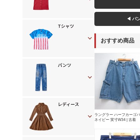
◀ パ
Tシャツ
おすすめ商品
パンツ
レディース
ラングラー ハーフカーゴ
ネイビー 実寸W34 | 古着