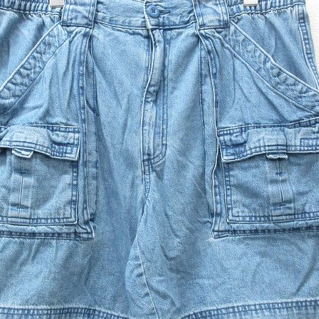
カーハート
アディダス
リーバイス
ア行
カ行
ハ行
マ行
ア
Search by Item
ジャケット