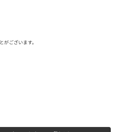
XS
S
M
L
XL
XS
S
M
L
XL
とがございます。
XS
S
M
L
XL
W30以下
W31,W32
W33,W34
W35,W36
W37以上
y Maniac
マニアックから探す
！
アニメ
映画
Tシャツ
Tシャツ