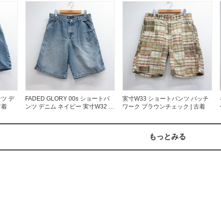
会社概要・店舗一覧
会員登録
メルマガ登録
古着卸売
特定商取引法に基づく
プライバシーポリシー
お問い合わせ
ンツ デ
FADED GLORY 00s ショートパ
実寸W33 ショートパンツ パッチ
古着
ンツ デニム ネイビー 実寸W32 |
ワーク ブラウンチェック | 古着
古着
もっとみる