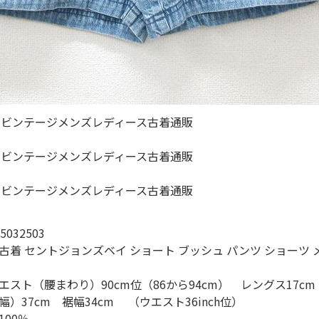
長袖シャツ
パンツ
雑貨/小物
Search by Particu
Search by 
032503
古着 セントジョンズベイ ショート ブッシュ パンツ ショーツ メ
ジャケット
スト（腰まわり）90cm位（86から94cm） レングス17c
スウェット
）37cm 裾幅34cm （ウエスト36inch位）
00％