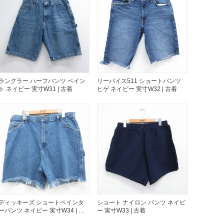
ト新聞
ト情報
ラングラー ハーフパンツ ペイン
リーバイス511 ショートパンツ
ト ネイビー 実寸W31 | 古着
ヒゲ ネイビー 実寸W32 | 古着
ush Out チャンネル
ネート
万件突破
ディッキーズ ショートペインタ
ショート ナイロン パンツ ネイビ
ーパンツ ネイビー 実寸W34 | 古
ー 実寸W33 | 古着
着