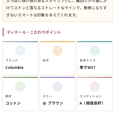
人っぽい抜け感のあるスタイリングに。腰回りから裾にか
会社概要・店舗一覧
けてストンと落ちるストレートなラインで、無骨になりす
会員登録
ぎないスマートな印象を与えてくれます。
メルマガ登録
古着卸売
ディテール・こだわりポイント
特定商取引法に基づく表示
プライバシーポリシー
お問い合わせ
ブランド
年代
参考サイズ
Columbia
実寸W37
素材
カラー
コンディション
コットン
ブラウン
A（程度良好）