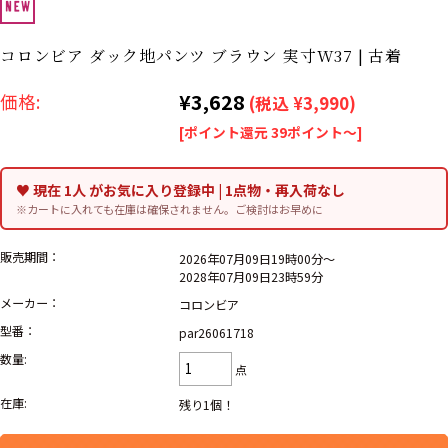
ナ行
ハ行
マ行
ラ行
コロンビア ダック地パンツ ブラウン 実寸W37 | 古着
¥3,628
価格:
(税込 ¥3,990)
アイテムから探す
Search by Item
[ポイント還元 39ポイント～]
ジャケット
スウェット
セーター
♥ 現在 1人 がお気に入り登録中 | 1点物・再入荷なし
※カートに入れても在庫は確保されません。ご検討はお早めに
長袖シャツ
半袖シャツ
Tシャツ
販売期間：
2026年07月09日19時00分～
パンツ
レディース
子供服
2028年07月09日23時59分
メーカー：
コロンビア
雑貨/小物
型番：
par26061718
数量:
点
こだわりから探す
Search by Particular
在庫:
残り1個！