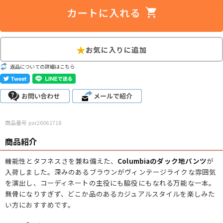
サイズから探す（メンズ）
Search by Size
ジャケット
XS
S
M
L
XL
スウェット
XS
S
M
L
XL
返品についての詳細はこちら
長袖シャツ
XS
S
M
L
XL
半袖シャツ
XS
S
M
L
XL
商品番号 par26061718
Tシャツ
XS
S
M
L
XL
商品紹介
W30以下
W31,W32
W33,W34
機能性とタフネスさを兼ね備えた、
Columbiaのダック地パンツ
が
パンツ
入荷しました。深みのあるブラウンがヴィンテージライクな雰囲気
W35,W36
W37以上
を演出し、コーディネートの主役にも脇役にもなれる万能な一本。
無骨になりすぎず、どこか品のあるカジュアルスタイルを楽しみた
い方におすすめです。
マニアックから探す
Search by Maniac