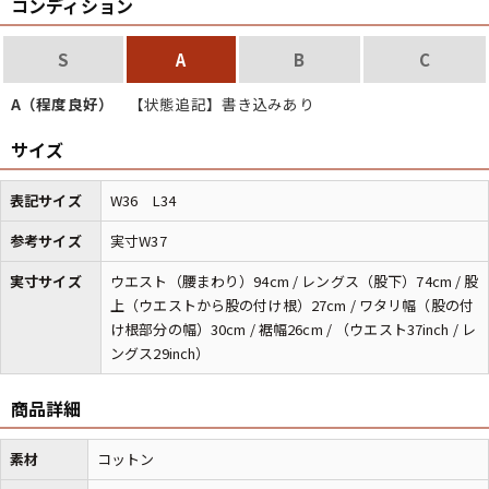
コンディション
バンド
アニメ
映画
S
A
B
C
Tシャツ
Tシャツ
Tシャツ
A（程度良好）
【状態追記】書き込みあり
USA製
ボロ
ミリタリー
サイズ
すべてのマニアックを見る
表記サイズ
W36 L34
参考サイズ
実寸W37
実寸サイズ
ウエスト（腰まわり）94cm / レングス（股下）74cm / 股
年代から探す
Search by Period
上（ウエストから股の付け根）27cm / ワタリ幅（股の付
け根部分の幅）30cm / 裾幅26cm / （ウエスト37inch / レ
ングス29inch）
90年代
80年代
70年代
商品詳細
60年代
50年代
40年代
素材
コットン
すべての年代を見る