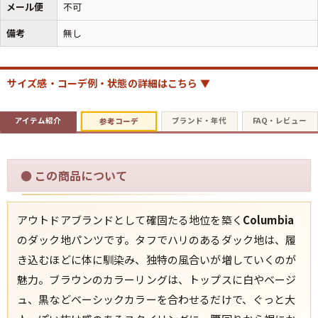
メール便
不可
備考
無し
週刊ラッシュアウト新聞
サイズ感・コーデ例・状態の詳細はこちら ▼
古着コラム
アイテム紹介
ブランド・年代
FAQ・レビュー
参考コーデ
メディア・イベント情報
●
この商品について
Youtube 古着屋Rush Out チャンネル
スタッフコーディネート
アウトドアブランドとして確固たる地位を築く
Columbia
のダック地パンツです。タフでハリのあるダック地は、履
き込むほどに体に馴染み、独特の風合いが増していくのが
ご利用案内
魅力。ブラウンのカラーリングは、トップスに白やベージ
お客様の声
レビュー1万件突破
ュ、黒などベーシックカラーを合わせるだけで、ぐっと大
お気に入りリスト