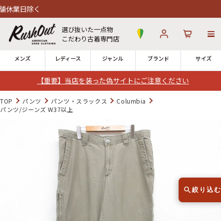
日除く
選び抜いた一点物
こだわり古着専門店
メンズ
レディース
ジャンル
ブランド
サイズ
【重要】当店を装った偽サイトにご注意ください
ログイン
お気に入り
カート
TOP
パンツ
パンツ・スラックス
Columbia
パンツ/ジーンズ W37以上
12時までのご注文で当日出荷！
発送について
※対応不可：日祝、長期休暇、セール
絞り込
Search by Hotword
今週のHOTワード（7/29〜8/4）