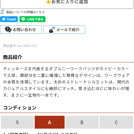
こだわりから探す
Search by Particular
返品についての詳細はこちら
サイズから探す（メンズ）
Search by Size
ジャケット
XS
S
M
L
XL
商品番号 par26061520
商品紹介
スウェット
XS
S
M
L
XL
ディッキーズを代表するダブルニーワークパンツがネイビーカラー
長袖シャツ
XS
S
M
L
XL
で入荷。膝部分を二重に補強した無骨なデザインは、ワークウェア
の本質を体現しています。太めのストレートシルエットは、現代の
半袖シャツ
XS
S
M
L
XL
カジュアルスタイルにも絶妙にマッチ。穿き込むほどに味わいが増
す、まさに一生物の一本です。
Tシャツ
XS
S
M
L
XL
コンディション
W30以下
W31,W32
W33,W34
パンツ
S
A
B
C
W35,W36
W37以上