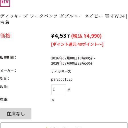
リーバイス
ック
ディッキーズ ワークパンツ ダブルニー ネイビー 実寸W34 |
ア行
カ行
サ行
タ行
古着
ナ行
ハ行
マ行
ラ行
¥4,537
価格:
(税込 ¥4,990)
[ポイント還元 49ポイント～]
アイテムから探す
Search by Item
販売期間：
2026年07月08日19時00分～
2028年07月08日23時59分
ジャケット
スウェット
セーター
メーカー：
ディッキーズ
型番：
par26061520
長袖シャツ
半袖シャツ
Tシャツ
数量:
点
パンツ
レディース
子供服
在庫:
×
雑貨/小物