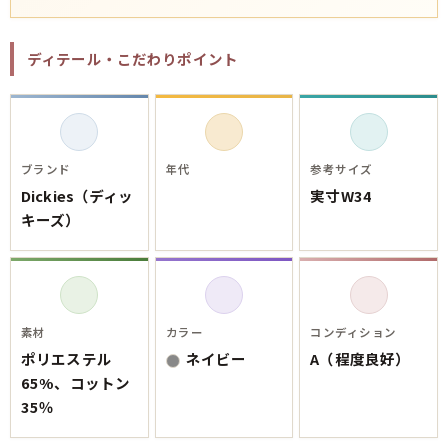
ご利用案内
お客様の声
レビュー1万件突破
ディテール・こだわりポイント
お気に入りリスト
会員登録
メルマガ登録
会社概要
ブランド
年代
参考サイズ
店舗一覧
Dickies（ディッ
実寸W34
古着卸売
キーズ）
特定商取引法に基づく表示
プライバシーポリシー
お問い合わせ
素材
カラー
コンディション
ポリエステル
ネイビー
A（程度良好）
65%、コットン
35％