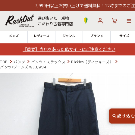
7,999円以上お買い上げで送料無料！12時までのご注文は当
選び抜いた一点物
こだわり古着専門店
メンズ
レディース
ジャンル
ブランド
サイズ
【重要】当店を装った偽サイトにご注意ください
ログイン
お気に入り
カート
TOP
パンツ
パンツ・スラックス
Dickies（ディッキーズ）
パンツ/ジーンズ W33,W34
店舗一覧
→
全国7店舗・公式通販の比較
12時までのご注文で当日出荷！
発送について
※対応不可：日祝、長期休暇、セール
絞り込