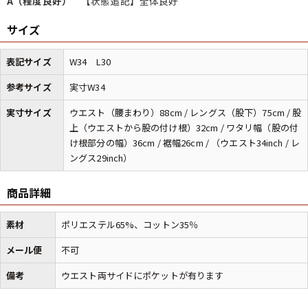
A（程度良好）
【状態追記】全体良好
サイズ
マニアックから探す
Search by Maniac
表記サイズ
W34 L30
バンド
アニメ
映画
参考サイズ
実寸W34
Tシャツ
Tシャツ
Tシャツ
実寸サイズ
ウエスト（腰まわり）88cm / レングス（股下）75cm / 股
USA製
ボロ
ミリタリー
上（ウエストから股の付け根）32cm / ワタリ幅（股の付
け根部分の幅）36cm / 裾幅26cm / （ウエスト34inch / レ
ングス29inch）
すべてのマニアックを見る
商品詳細
素材
ポリエステル65%、コットン35％
年代から探す
Search by Period
メール便
不可
90年代
80年代
70年代
備考
ウエスト両サイドにポケットが有ります
60年代
50年代
40年代