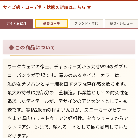
サイズ感・コーデ例・状態の詳細はこちら ▼
すべての年代を見る
アイテム紹介
ブランド・年代
FAQ・レビュー
参考コーデ
●
この商品について
週刊ラッシュアウト新聞
古着コラム
ワークウェアの帝王、ディッキーズから実寸W34のダブル
ニーパンツが登場です。深みのあるネイビーカラーは、一
メディア・イベント情報
般的なチノパンとは一線を画すタフな存在感を放ちます。
最大の特徴は膝部分の二重構造。作業着としての耐久性を
Youtube 古着屋Rush Out チャンネル
追求したディテールが、デザインのアクセントとしても秀
逸です。裾幅26cmの程よい太さが、スニーカーからブー
スタッフコーディネート
ツまで幅広いフットウェアと好相性。タウンユースからア
ウトドアシーンまで、頼れる一本として長く愛用していた
だけます。