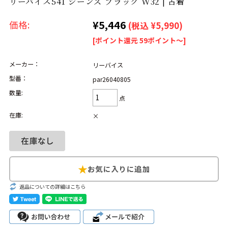
リーバイス541 ジーンズ ブラック W32 | 古着
リーバイス
チック
¥5,446
価格:
(税込 ¥5,990)
ア行
カ行
サ行
タ行
[ポイント還元 59ポイント～]
ナ行
ハ行
マ行
ラ行
メーカー：
リーバイス
型番：
par26040805
数量:
アイテムから探す
Search by Item
点
在庫:
×
ジャケット
スウェット
セーター
長袖シャツ
半袖シャツ
Tシャツ
パンツ
レディース
子供服
返品についての詳細はこちら
雑貨/小物