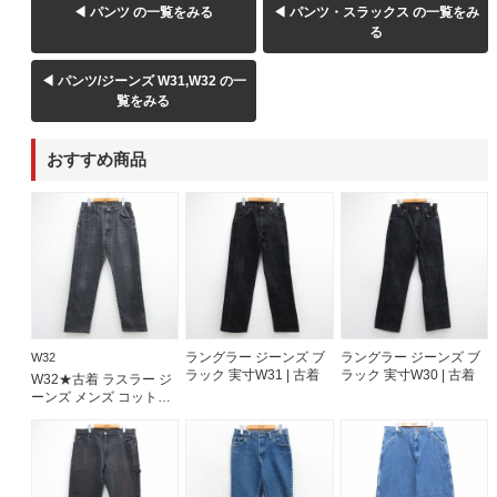
◀ パンツ の一覧をみる
◀ パンツ・スラックス の一覧をみ
る
60年代
50年代
40年代
◀ パンツ/ジーンズ W31,W32 の一
覧をみる
すべての年代を見る
おすすめ商品
週刊ラッシュアウト新聞
古着コラム
メディア・イベント情報
ラングラー ジーンズ ブ
ラングラー ジーンズ ブ
W32
ラック 実寸W31 | 古着
ラック 実寸W30 | 古着
W32★古着 ラスラー ジ
ーンズ メンズ コットン
Youtube 古着屋Rush Out チャンネル
ブラック デニム
26aug07
スタッフコーディネート