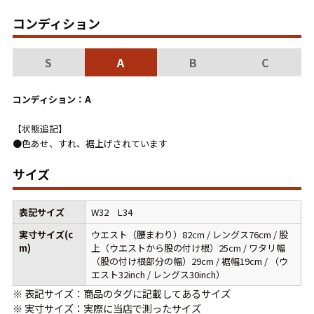
こだわりから探す
Search by Particular
コンディション
S
A
B
C
サイズから探す（メンズ）
Search by Size
コンディション：A
ジャケット
XS
S
M
L
XL
【状態追記】
スウェット
XS
S
M
L
XL
●色あせ、すれ、裾上げされています
長袖シャツ
XS
S
M
L
XL
サイズ
半袖シャツ
XS
S
M
L
XL
表記サイズ
W32 L34
Tシャツ
XS
S
M
L
XL
実寸サイズ(c
ウエスト（腰まわり）82cm / レングス76cm / 股
m)
上（ウエストから股の付け根）25cm / ワタリ幅
W30以下
W31,W32
（股の付け根部分の幅）29cm / 裾幅19cm / （ウ
エスト32inch / レングス30inch）
パンツ
W33,W34
W35,W36
※ 表記サイズ：商品のタグに記載してあるサイズ
※ 実寸サイズ：実際に当店で測ったサイズ