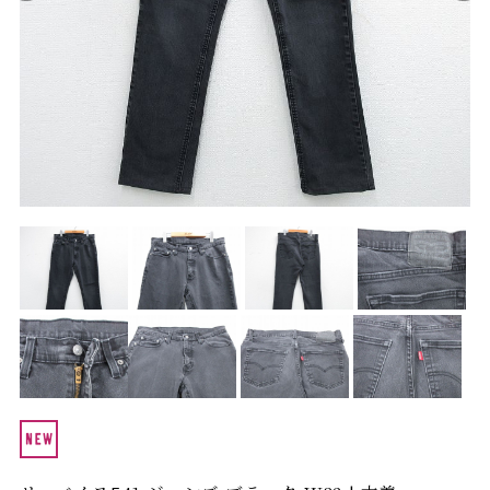
Search by Hotword
今週のHOTワード（7/29〜8/4）
1
Tシャツ USA製
2
映画
3
ミリタリー
4
スターウォーズ
5
ラルフローレン
6
大きいサイズ
7
アニメ
8
ディズニー
ブランドから探す
Search by Brand
ザ・ノース・フェ
ラルフ ローレン
イス
チャンピオン
パタゴニア
カーハート
ディッキーズ
アディダス
ナイキ
ラッセル・アスレ