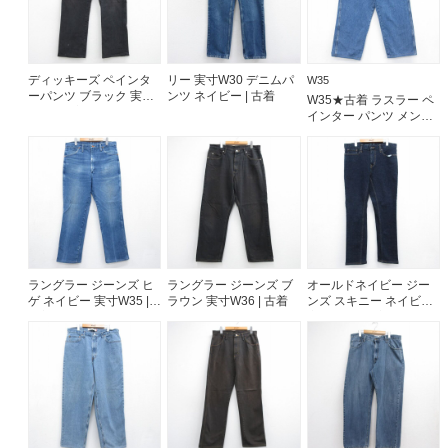
ご利用案内
お客様の声
レビュー1万件突破
ディッキーズ ペインタ
リー 実寸W30 デニムパ
W35
ーパンツ ブラック 実寸
ンツ ネイビー | 古着
W35★古着 ラスラー ペ
お気に入りリスト
W37 | 古着
インター パンツ メンズ
会員登録
コットン ネイビー デニ
ム 26aug07
メルマガ登録
会社概要
店舗一覧
古着卸売
特定商取引法に基づく表示
ラングラー ジーンズ ヒ
ラングラー ジーンズ ブ
オールドネイビー ジー
プライバシーポリシー
ゲ ネイビー 実寸W35 |
ラウン 実寸W36 | 古着
ンズ スキニー ネイビー
古着
実寸W35 | 古着
お問い合わせ