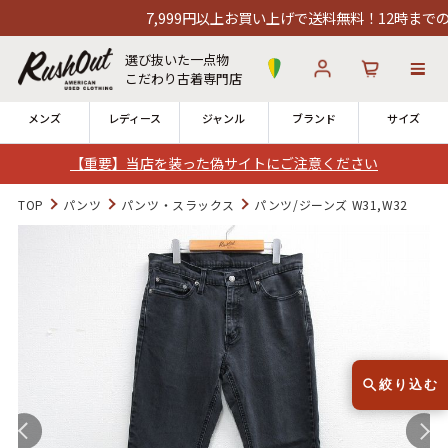
7,999円以上お買い上げで送料無料！12時までのご注
選び抜いた一点物
こだわり古着専門店
メンズ
レディース
ジャンル
ブランド
サイズ
【重要】当店を装った偽サイトにご注意ください
ログイン
お気に入り
カート
TOP
パンツ
パンツ・スラックス
パンツ/ジーンズ W31,W32
店舗一覧
→
全国7店舗・公式通販の比較
12時までのご注文で当日出荷！
発送について
※対応不可：日祝、長期休暇、セール
絞り込む