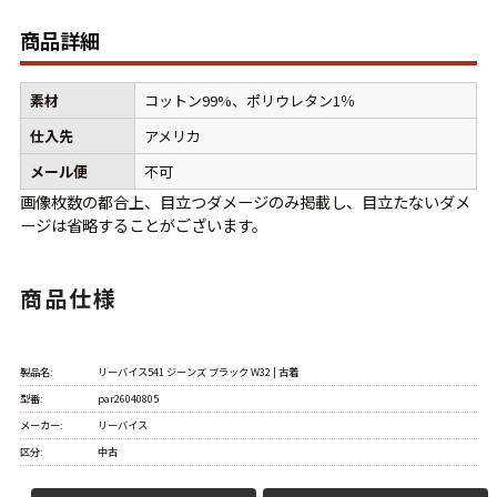
W37以上
商品詳細
素材
コットン99%、ポリウレタン1％
マニアックから探す
Search by Maniac
仕入先
アメリカ
バンド
アニメ
映画
メール便
不可
Tシャツ
Tシャツ
Tシャツ
画像枚数の都合上、目立つダメージのみ掲載し、目立たないダメ
ージは省略することがございます。
USA製
ボロ
ミリタリー
商品仕様
すべてのマニアックを見る
製品名:
リーバイス541 ジーンズ ブラック W32 | 古着
型番:
par26040805
年代から探す
Search by Period
メーカー:
リーバイス
区分:
中古
90年代
80年代
70年代