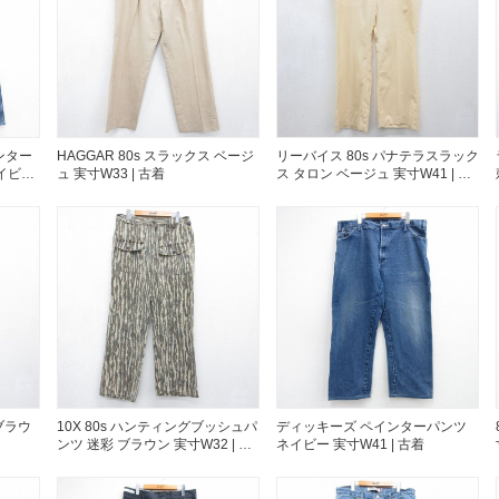
すべての
週刊ラッシュアウ
ンター
HAGGAR 80s スラックス ベージ
リーバイス 80s パナテラスラック
イビー
ュ 実寸W33 | 古着
ス タロン ベージュ 実寸W41 | 古
古着コラム
着
メディア・イベン
Youtube 古着屋R
スタッフコーディ
ブラウ
10X 80s ハンティングブッシュパ
ディッキーズ ペインターパンツ
ンツ 迷彩 ブラウン 実寸W32 | 古
ネイビー 実寸W41 | 古着
着
ご利用案内