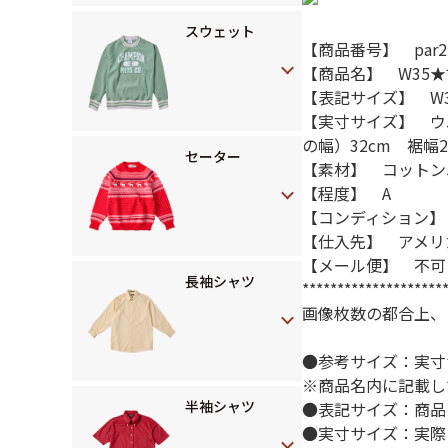
スウェット
【商品番号】 par25
【商品名】 W35★
【表記サイズ】 W3
【実寸サイズ】 ウ
の幅）32cm 裾幅2
セーター
【素材】 コットン
【程度】 A
【コンディション】
【仕入先】 アメリ
【メール便】 不可
長袖シャツ
********************
画像枚数の都合上、
●参考サイズ：実寸
※商品名内に記載し
半袖シャツ
●表記サイズ：商品
●実寸サイズ：実際