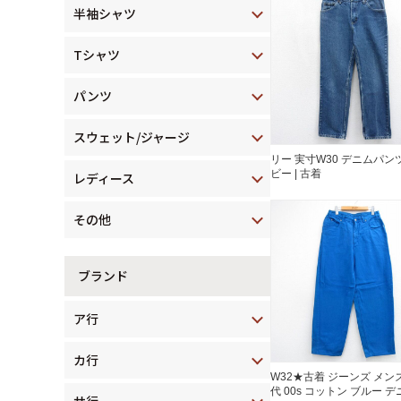
半袖シャツ
Tシャツ
パンツ
スウェット/ジャージ
リー 実寸W30 デニムパン
ビー | 古着
レディース
その他
ブランド
ア行
カ行
W32★古着 ジーンズ メンズ
代 00s コットン ブルー デ
サ行