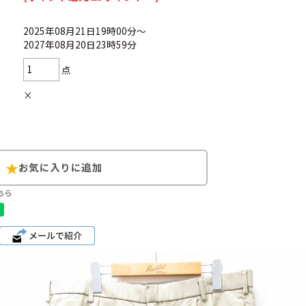
2025年08月21日19時00分～
2027年08月20日23時59分
点
Search by Hotwor
×
1
Tシャツ USA製
5
ラルフローレン
8
ディズニー
ちら
Search by Brand
ラルフ ローレ