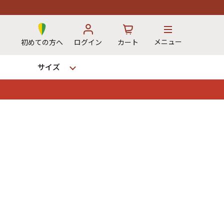
メニュー
初めての方へ
ログイン
カート
サイズ
お気に入り
カート
→
12時までのご注文で当日出荷！
※対応不可：日祝、長期休暇、セール