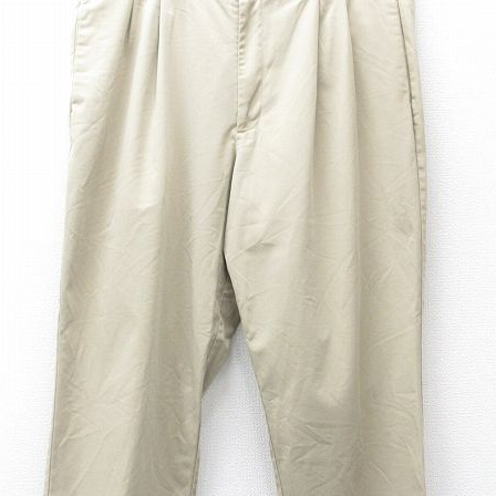
チャンピオン
カーハート
アディダス
リーバイス
ア行
カ行
ハ行
マ行
ア
Search by Item