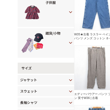
子供服
雑貨/小物
W35★古着 ラスラー ペイ
パンツ メンズ コットン ネ
デニム 26aug07
サイズ
ジャケット
スウェット
エディーバウアー パンツ 
ン 実寸W36 | 古着
長袖シャツ