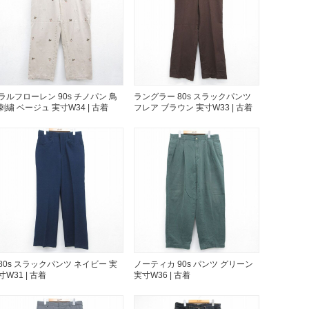
年代を見る
ト新聞
ラルフローレン 90s チノパン 鳥
ラングラー 80s スラックパンツ
刺繍 ベージュ 実寸W34 | 古着
フレア ブラウン 実寸W33 | 古着
ト情報
ush Out チャンネル
ネート
80s スラックパンツ ネイビー 実
ノーティカ 90s パンツ グリーン
寸W31 | 古着
実寸W36 | 古着