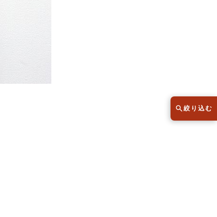
スウェット
セーター
半袖シャツ
Tシャツ
レディース
子供服
絞り込む
こだわりから探す
lar
Size
サイズから探す（メンズ）
XS
S
M
L
XL