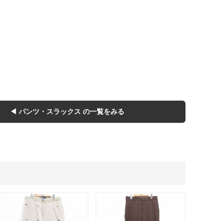
Tシャツ
Tシャツ
ボロ
ミリタリー
！
ニアックを見る
◀ パンツ・スラックス の一覧をみる
h by Period
年代から探す
80年代
70年代
50年代
40年代