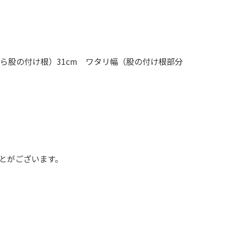
XS
S
M
L
XL
XS
S
M
L
XL
から股の付け根）31cm ワタリ幅（股の付け根部分
XS
S
M
L
XL
XS
S
M
L
XL
W30以下
W31,W32
W33,W34
W35,W36
W37以上
とがございます。
y Maniac
マニアックから探す
アニメ
映画