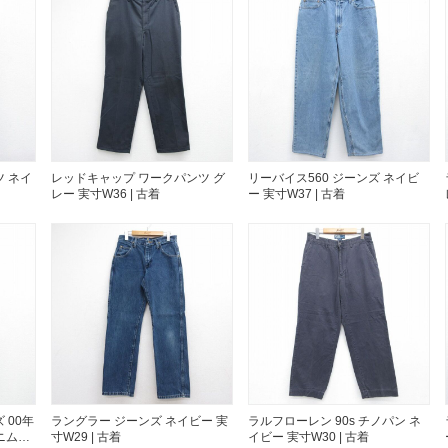
お客様の声
レビュー1
お気に入りリスト
会員登録
メルマガ登録
会社概要
店舗一覧
ツ ネイ
レッドキャップ ワークパンツ グ
リーバイス560 ジーンズ ネイビ
古着卸売
レー 実寸W36 | 古着
ー 実寸W37 | 古着
特定商取引法に基づく
プライバシーポリシー
お問い合わせ
 00年
ラングラー ジーンズ ネイビー 実
ラルフローレン 90s チノパン ネ
ニム
寸W29 | 古着
イビー 実寸W30 | 古着