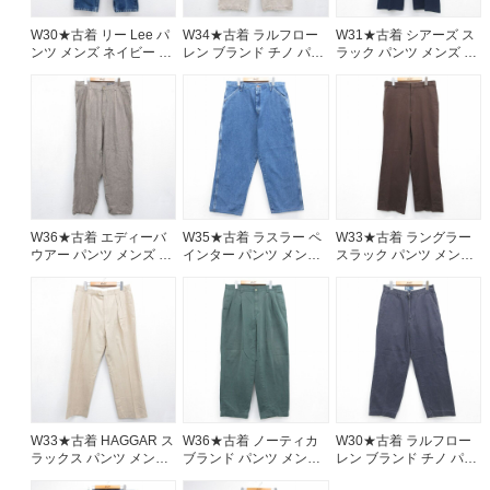
W30★古着 リー Lee パ
W34★古着 ラルフロー
W31★古着 シアーズ ス
ンツ メンズ ネイビー デ
レン ブランド チノ パン
ラック パンツ メンズ 80
ニム 26aug07
ツ チノパン メンズ 90年
年代 80s ネイビー
代 90s 鳥 刺繍 総柄 コッ
26aug07
トン ベージュ【spe】
26aug07
W36★古着 エディーバ
W35★古着 ラスラー ペ
W33★古着 ラングラー
ウアー パンツ メンズ リ
インター パンツ メンズ
スラック パンツ メンズ
ネン ブラウン 26aug07
コットン ネイビー デニ
80年代 80s フレア タロ
ム 26aug07
ン ブラウン 26aug07
W33★古着 HAGGAR ス
W36★古着 ノーティカ
W30★古着 ラルフロー
ラックス パンツ メンズ
ブランド パンツ メンズ
レン ブランド チノ パン
80年代 80s USA製 ベー
90年代 90s コットン グ
ツ チノパン メンズ 90年