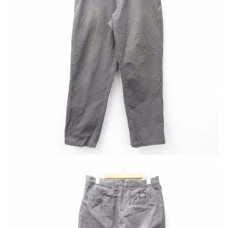
リーバイス
チック
ア行
カ行
サ行
タ行
ナ行
ハ行
マ行
ラ行
アイテムから探す
Search by Item
ジャケット
スウェット
セーター
長袖シャツ
半袖シャツ
Tシャツ
パンツ
レディース
子供服
雑貨/小物