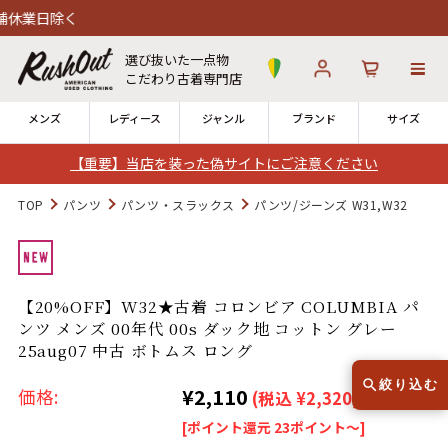
選び抜いた一点物
こだわり古着専門店
メンズ
レディース
ジャンル
ブランド
サイズ
【重要】当店を装った偽サイトにご注意ください
ログイン
お気に入り
カート
TOP
パンツ
パンツ・スラックス
パンツ/ジーンズ W31,W32
店舗一覧
→
全国7店舗・公式通販の比較
【20%OFF】W32★古着 コロンビア COLUMBIA パ
ンツ メンズ 00年代 00s ダック地 コットン グレー
12時までのご注文で当日出荷！
発送について
25aug07 中古 ボトムス ロング
※対応不可：日祝、長期休暇、セール
絞り込む
¥2,110
価格:
(税込 ¥2,320)
[ポイント還元 23ポイント～]