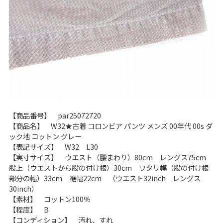
【商品番号】 par25072720
【商品名】 W32★古着 コロンビア パンツ メンズ 00年代 00s ダ
ック地 コットン グレー
【表記サイズ】 W32 L30
【実寸サイズ】 ウエスト（腰まわり）80cm レングス75cm
股上（ウエストから股の付け根）30cm ワタリ幅（股の付け根
部分の幅）33cm 裾幅22cm （ウエスト32inch レングス
30inch）
【素材】 コットン100％
【程度】 B
【コンディション】 汚れ、すれ