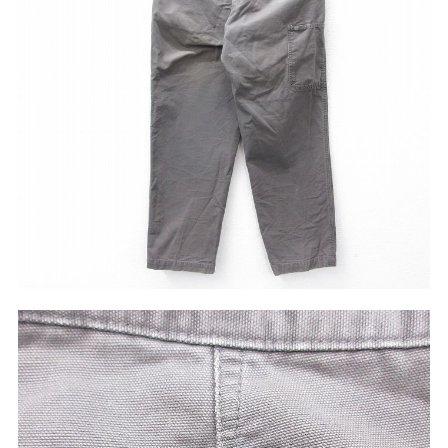
こだわりから探す
Search by Particular
サイズから探す（メンズ）
Search by Size
ジャケット
XS
S
M
L
XL
スウェット
XS
S
M
L
XL
長袖シャツ
XS
S
M
L
XL
半袖シャツ
XS
S
M
L
XL
Tシャツ
XS
S
M
L
XL
W30以下
W31,W32
パンツ
W33,W34
W35,W36