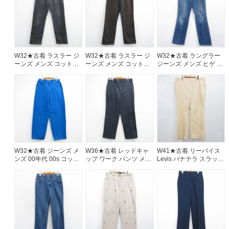
W32★古着 ラスラー ジ
W32★古着 ラスラー ジ
W32★古着 ラングラー
ーンズ メンズ コットン
ーンズ メンズ コットン
ジーンズ メンズ ヒゲ ネ
ブラック デニム
ブラウン デニム
イビー デニム 26aug07
26aug07
26aug07
W32★古着 ジーンズ メ
W36★古着 レッドキャ
W41★古着 リーバイス
ンズ 00年代 00s コット
ップ ワーク パンツ メン
Levis パナテラ スラック
ン ブルー デニム
ズ グレー 26aug07
ス パンツ メンズ 80年代
26aug07
80s タロン ベージュ
【spe】 26aug07