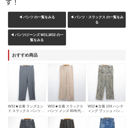
す！
◀ パンツ の一覧をみる
◀ パンツ・スラックス の一覧をみ
る
◀ パンツ/ジーンズ W31,W32 の一
覧をみる
おすすめ商品
W32★古着 ランズエン
W32★古着 スラックス
W32★古着 10X ハンテ
ド スラックス パンツ メ
パンツ メンズ 80年代
ィング ブッシュ パンツ
ンズ 90年代 90s ウール
80s タロン オレンジ ス
メンズ 80年代 80s ブラ
USA製 グレー【spe】
トライプ 26aug07
ウン 迷彩【spe】
26aug07
26aug07