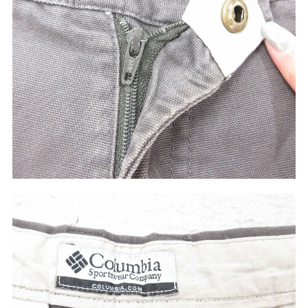
60年代
50年代
40年代
すべての年代を見る
週刊ラッシュアウト新聞
古着コラム
メディア・イベント情報
Youtube 古着屋Rush Out チャンネル
スタッフコーディネート