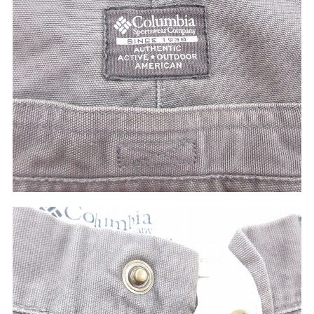
W37以上
マニアックから探す
Search by Maniac
バンド
アニメ
映画
Tシャツ
Tシャツ
Tシャツ
USA製
ボロ
ミリタリー
すべてのマニアックを見る
年代から探す
Search by Period
90年代
80年代
70年代