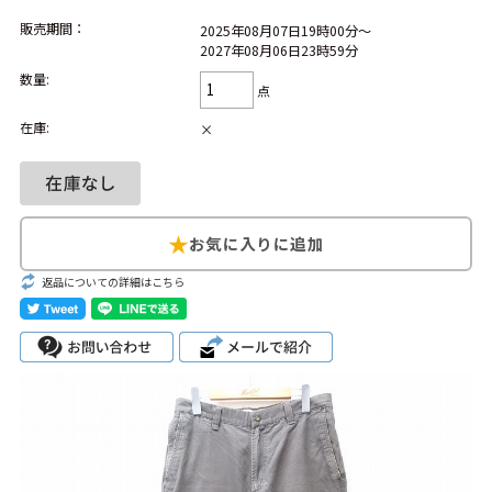
販売期間：
2025年08月07日19時00分～
Search by Hotword
今週のHOTワード（7/29〜8/4）
2027年08月06日23時59分
数量:
点
1
Tシャツ USA製
2
映画
3
ミリタリー
4
スターウォーズ
在庫:
×
5
ラルフローレン
6
大きいサイズ
7
アニメ
8
ディズニー
ブランドから探す
Search by Brand
ザ・ノース・フェ
返品についての詳細はこちら
ラルフ ローレン
イス
チャンピオン
パタゴニア
カーハート
ディッキーズ
アディダス
ナイキ
ラッセル・アスレ