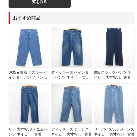
覧をみる
60年代
50年代
40年代
おすすめ商品
すべての年代を見る
週刊ラッシュアウト新聞
W35★古着 ラスラー ペ
ディッキーズ ペインタ
80s スラックパンツ ネ
古着コラム
インター パンツ メンズ
ーパンツ ネイビー 実寸
イビー 実寸W31 | 古着
コットン ネイビー デニ
W41 | 古着
ム 26aug07
メディア・イベント情報
Youtube 古着屋Rush Out チャンネル
スタッフコーディネート
リー 実寸W30 デニムパ
ディッキーズ ジーンズ
リーバイス560 ジーンズ
ンツ ネイビー | 古着
ネイビー 実寸W36 | 古着
ネイビー 実寸W37 | 古着