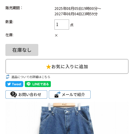
販売期間：
2025年08月05日19時00分～
Search by Hotword
今週のHOTワード（7/29〜8/4）
2027年08月04日23時59分
数量:
点
1
Tシャツ USA製
2
映画
3
ミリタリー
4
スターウォーズ
在庫:
×
5
ラルフローレン
6
大きいサイズ
7
アニメ
8
ディズニー
ブランドから探す
Search by Brand
ザ・ノース・フェ
返品についての詳細はこちら
ラルフ ローレン
イス
チャンピオン
パタゴニア
カーハート
ディッキーズ
アディダス
ナイキ
ラッセル・アスレ