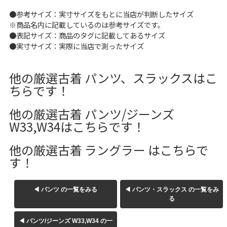
W37以上
●参考サイズ：実寸サイズをもとに当店が判断したサイズ
※商品名内に記載しているのは参考サイズです。
●表記サイズ：商品のタグに記載してあるサイズ
●実寸サイズ：実際に当店で測ったサイズ
マニアックから探す
Search by Maniac
他の厳選古着 パンツ、スラックスはこ
バンド
アニメ
映画
ちらです！
Tシャツ
Tシャツ
Tシャツ
USA製
ボロ
ミリタリー
他の厳選古着 パンツ/ジーンズ
W33,W34はこちらです！
すべてのマニアックを見る
他の厳選古着 ラングラー はこちらで
す！
◀ パンツ の一覧をみる
◀ パンツ・スラックス の一覧をみ
年代から探す
Search by Period
る
90年代
80年代
70年代
◀ パンツ/ジーンズ W33,W34 の一