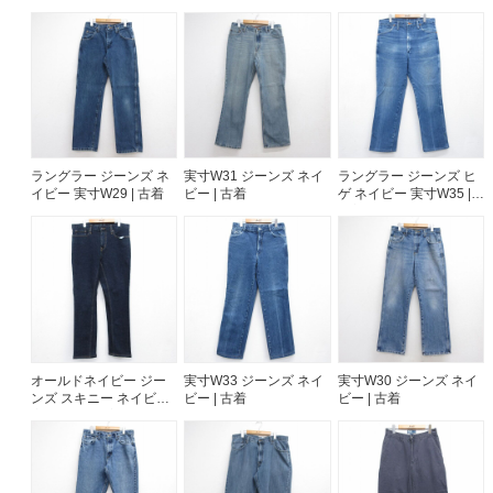
ご利用案内
お客様の声
レビュー1万件突破
お気に入りリスト
会員登録
メルマガ登録
ラングラー ジーンズ ネ
実寸W31 ジーンズ ネイ
ラングラー ジーンズ ヒ
イビー 実寸W29 | 古着
ビー | 古着
ゲ ネイビー 実寸W35 |
会社概要
古着
店舗一覧
古着卸売
特定商取引法に基づく表示
プライバシーポリシー
お問い合わせ
オールドネイビー ジー
実寸W33 ジーンズ ネイ
実寸W30 ジーンズ ネイ
ンズ スキニー ネイビー
ビー | 古着
ビー | 古着
実寸W35 | 古着