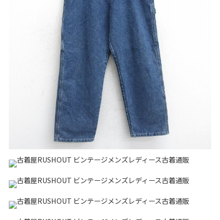
リーバイス
チック
ア行
カ行
サ行
タ行
ナ行
ハ行
マ行
ラ行
アイテムから探す
Search by Item
ジャケット
スウェット
セーター
長袖シャツ
半袖シャツ
Tシャツ
パンツ
レディース
子供服
雑貨/小物