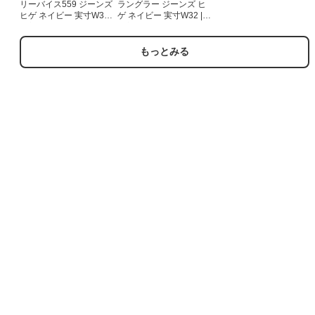
リーバイス559 ジーンズ
ラングラー ジーンズ ヒ
ヒゲ ネイビー 実寸W36 |
ゲ ネイビー 実寸W32 |
古着
古着
もっとみる