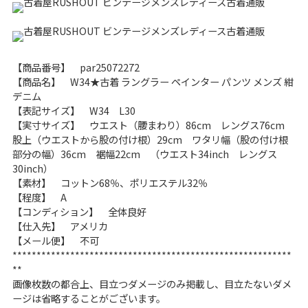
こだわりから探す
Search by Particular
サイズから探す（メンズ）
Search by Size
【商品番号】 par25072272
【商品名】 W34★古着 ラングラー ペインター パンツ メンズ 紺
デニム
ジャケット
XS
S
M
L
XL
【表記サイズ】 W34 L30
【実寸サイズ】 ウエスト（腰まわり）86cm レングス76cm
スウェット
XS
S
M
L
XL
股上（ウエストから股の付け根）29cm ワタリ幅（股の付け根
部分の幅）36cm 裾幅22cm （ウエスト34inch レングス
長袖シャツ
XS
S
M
L
XL
30inch）
【素材】 コットン68％、ポリエステル32％
半袖シャツ
XS
S
M
L
XL
【程度】 A
【コンディション】 全体良好
Tシャツ
XS
S
M
L
XL
【仕入先】 アメリカ
【メール便】 不可
W30以下
W31,W32
**********************************************************
**
画像枚数の都合上、目立つダメージのみ掲載し、目立たないダメ
パンツ
W33,W34
W35,W36
ージは省略することがございます。