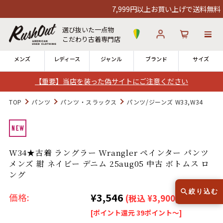
7,999円以上お買い上げで送料無料！1
選び抜いた一点物
こだわり古着専門店
メンズ
レディース
ジャンル
ブランド
サイズ
【重要】当店を装った偽サイトにご注意ください
ログイン
お気に入り
カート
TOP
パンツ
パンツ・スラックス
パンツ/ジーンズ W33,W34
店舗一覧
→
全国7店舗・公式通販の比較
W34★古着 ラングラー Wrangler ペインター パンツ
メンズ 紺 ネイビー デニム 25aug05 中古 ボトムス ロ
12時までのご注文で当日出荷！
発送について
ング
※対応不可：日祝、長期休暇、セール
絞り込む
¥3,546
価格:
(税込 ¥3,900)
[ポイント還元 39ポイント～]