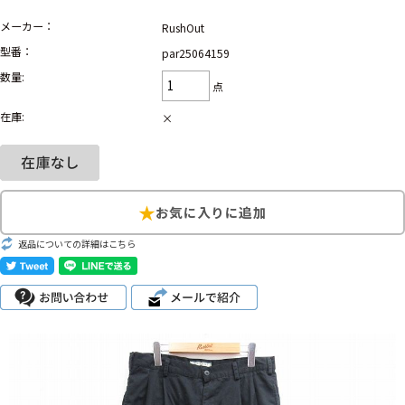
メーカー：
RushOut
Search by Hotword
今週のHOTワード（7/29〜8/4）
型番：
par25064159
数量:
1
Tシャツ USA製
2
映画
3
ミリタリー
4
スターウォーズ
点
5
ラルフローレン
6
大きいサイズ
7
アニメ
8
ディズニー
在庫:
×
ブランドから探す
Search by Brand
ザ・ノース・フェイ
ラルフ ローレン
ス
返品についての詳細はこちら
チャンピオン
パタゴニア
カーハート
ディッキーズ
アディダス
ナイキ
ラッセル・アスレチ