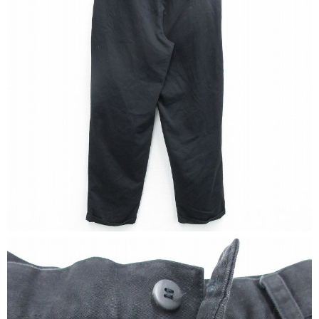
マニアックから探す
Search by Maniac
バンド
アニメ
映画
Tシャツ
Tシャツ
Tシャツ
USA製
ボロ
ミリタリー
すべてのマニアックを見る
年代から探す
Search by Period
90年代
80年代
70年代
60年代
50年代
40年代