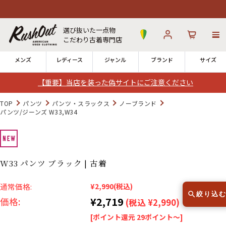
選び抜いた一点物
こだわり古着専門店
メンズ
レディース
ジャンル
ブランド
サイズ
【重要】当店を装った偽サイトにご注意ください
ログイン
お気に入り
カート
TOP
パンツ
パンツ・スラックス
ノーブランド
パンツ/ジーンズ W33,W34
店舗一覧
→
全国7店舗・公式通販の比較
W33 パンツ ブラック | 古着
12時までのご注文で当日出荷！
発送について
※対応不可：日祝、長期休暇、セール
通常価格:
¥2,990
(税込)
絞り込
¥2,719
価格:
(税込 ¥2,990)
[ポイント還元 29ポイント～]