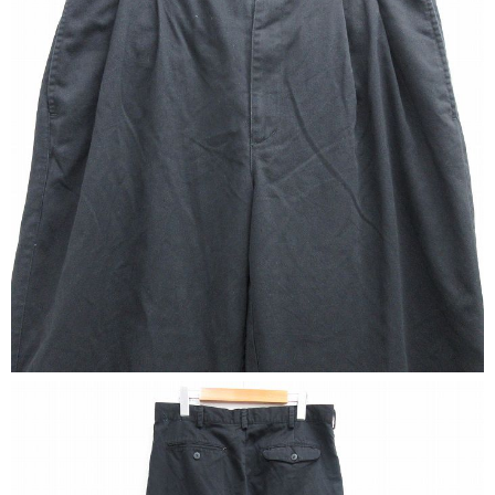
こだわりから探す
Search by Particular
サイズから探す（メンズ）
Search by Size
ジャケット
XS
S
M
L
XL
スウェット
XS
S
M
L
XL
長袖シャツ
XS
S
M
L
XL
半袖シャツ
XS
S
M
L
XL
Tシャツ
XS
S
M
L
XL
W30以下
W31,W32
W33,W34
パンツ
W35,W36
W37以上