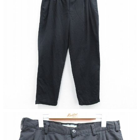
リーバイス
ック
ア行
カ行
サ行
タ行
ナ行
ハ行
マ行
ラ行
アイテムから探す
Search by Item
ジャケット
スウェット
セーター
長袖シャツ
半袖シャツ
Tシャツ
パンツ
レディース
子供服
雑貨/小物