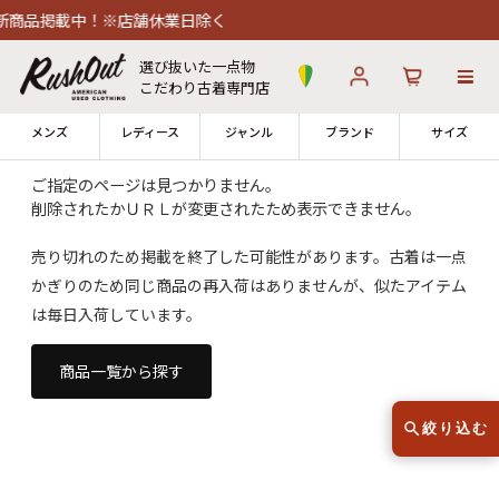
商品掲載中！※店舗休業日除く
選び抜いた一点物
こだわり古着専門店
メンズ
レディース
ジャンル
ブランド
サイズ
ご指定のページは見つかりません。
削除されたかＵＲＬが変更されたため表示できません。
ログイン
お気に入り
カート
売り切れのため掲載を終了した可能性があります。古着は一点
かぎりのため同じ商品の再入荷はありませんが、似たアイテム
店舗一覧
→
全国7店舗・公式通販の比較
は毎日入荷しています。
12時までのご注文で当日出荷！
商品一覧から探す
発送について
※対応不可：日祝、長期休暇、セール
絞り込む