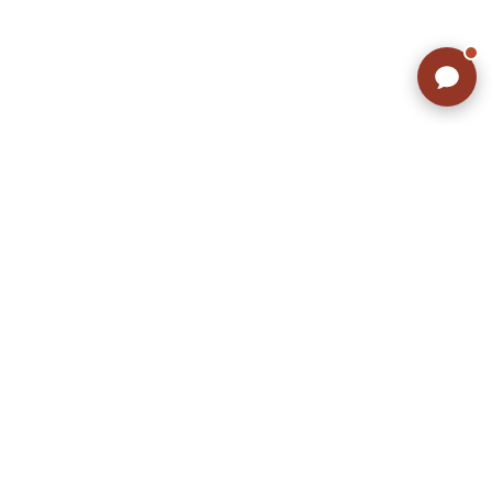
こだわりから探す
Search by Particular
サイズから探す（メンズ）
Search by Size
ジャケット
XS
S
M
L
XL
スウェット
XS
S
M
L
XL
長袖シャツ
XS
S
M
L
XL
半袖シャツ
XS
S
M
L
XL
Tシャツ
XS
S
M
L
XL
W30以下
W31,W32
パンツ
W33,W34
W35,W36