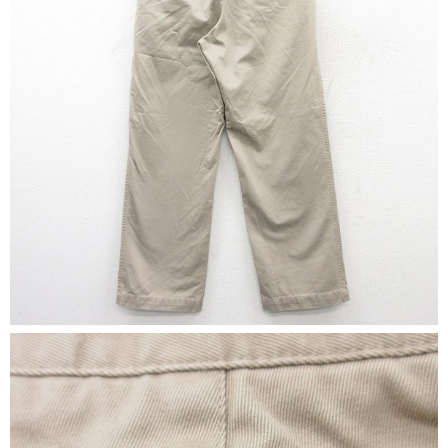
マニアックから探す
Search by Maniac
バンド
アニメ
映画
Tシャツ
Tシャツ
Tシャツ
USA製
ボロ
ミリタリー
すべてのマニアックを見る
年代から探す
Search by Period
90年代
80年代
70年代
60年代
50年代
40年代