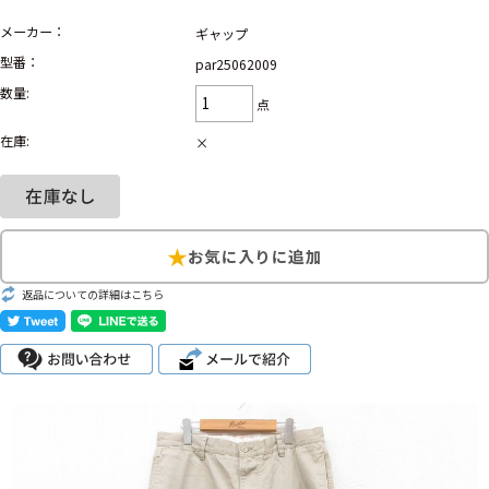
メーカー：
ギャップ
Search by Hotword
今週のHOTワード（7/29〜8/4）
型番：
par25062009
数量:
1
Tシャツ USA製
2
映画
3
ミリタリー
4
スターウォーズ
点
5
ラルフローレン
6
大きいサイズ
7
アニメ
8
ディズニー
在庫:
×
ブランドから探す
Search by Brand
ザ・ノース・フェイ
ラルフ ローレン
ス
返品についての詳細はこちら
チャンピオン
パタゴニア
カーハート
ディッキーズ
アディダス
ナイキ
ラッセル・アスレチ