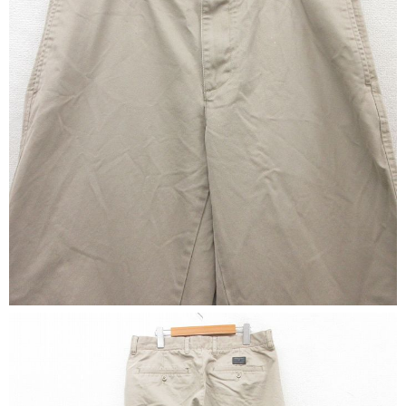
こだわりから探す
Search by Particular
サイズから探す（メンズ）
Search by Size
ジャケット
XS
S
M
L
XL
スウェット
XS
S
M
L
XL
長袖シャツ
XS
S
M
L
XL
半袖シャツ
XS
S
M
L
XL
Tシャツ
XS
S
M
L
XL
W30以下
W31,W32
W33,W34
パンツ
W35,W36
W37以上