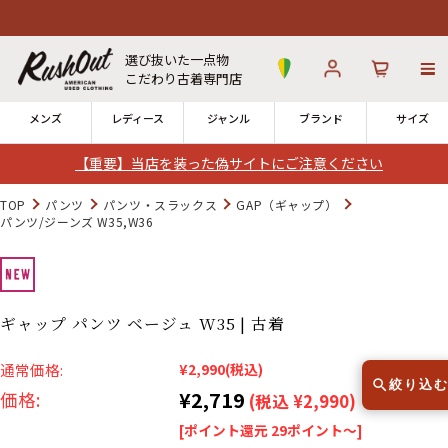
選び抜いた一点物
こだわり古着専門店
メンズ
レディース
ジャンル
ブランド
サイズ
【重要】当店を装った偽サイトにご注意ください
ログイン
お気に入り
カート
TOP
パンツ
パンツ・スラックス
GAP（ギャップ）
パンツ/ジーンズ W35,W36
店舗一覧
→
全国7店舗・公式通販の比較
ギャップ パンツ ベージュ W35 | 古着
12時までのご注文で当日出荷！
発送について
※対応不可：日祝、長期休暇、セール
通常価格:
¥2,990
(税込)
絞り込
¥2,719
価格:
(税込 ¥2,990)
[ポイント還元 29ポイント～]