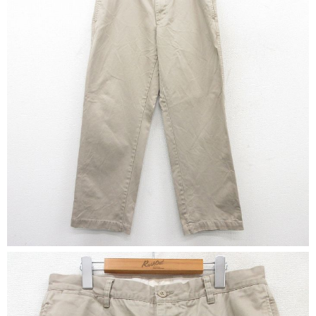
リーバイス
ック
ア行
カ行
サ行
タ行
ナ行
ハ行
マ行
ラ行
アイテムから探す
Search by Item
ジャケット
スウェット
セーター
長袖シャツ
半袖シャツ
Tシャツ
パンツ
レディース
子供服
雑貨/小物