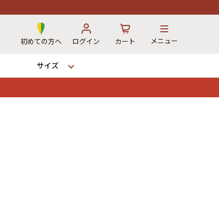
メニュー
初めての方へ
ログイン
カート
サイズ
お気に入り
カート
→
12時までのご注文で当日出荷！
※対応不可：日祝、長期休暇、セール