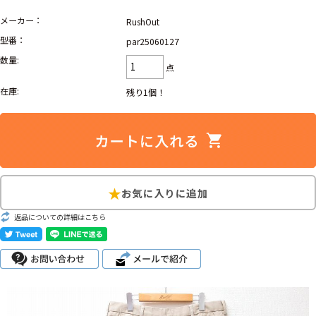
メーカー：
RushOut
Search by Hotword
今週のHOTワード（7/29〜8/4）
型番：
par25060127
数量:
1
Tシャツ USA製
2
映画
3
ミリタリー
4
スターウォーズ
点
5
ラルフローレン
6
大きいサイズ
7
アニメ
8
ディズニー
在庫:
残り1個！
ブランドから探す
Search by Brand
ザ・ノース・フェイ
ラルフ ローレン
ス
チャンピオン
パタゴニア
返品についての詳細はこちら
カーハート
ディッキーズ
アディダス
ナイキ
ラッセル・アスレチ