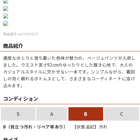
こだわりから探す
Search by Particular
サイズから探す（メンズ）
Search by Size
商品番号 par25060127
商品紹介
ジャケット
XS
S
M
L
XL
適度なゆとりと落ち着いた色味が魅力の、ベージュパンツが入荷し
スウェット
XS
S
M
L
XL
ました。ウエスト実寸92cmのゆったりとした履き心地で、大人の
カジュアルスタイルに欠かせない一本です。シンプルながら、着回
長袖シャツ
XS
S
M
L
XL
しの効く頼れるボトムスとして、さまざまなコーディネートに溶け
込みます。
半袖シャツ
XS
S
M
L
XL
コンディション
Tシャツ
XS
S
M
L
XL
S
A
B
C
W30以下
W31,W32
W33,W34
パンツ
B（目立つ汚れ・リペア等あり）
【状態追記】汚れ
W35,W36
W37以上
サイズ