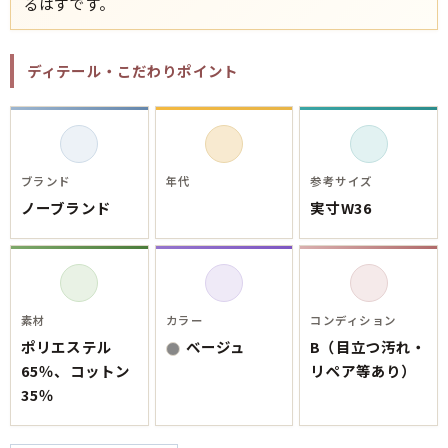
るはずです。
ご利用案内
お客様の声
レビュー1万件突破
お気に入りリスト
ディテール・こだわりポイント
会員登録
メルマガ登録
会社概要
店舗一覧
ブランド
年代
参考サイズ
古着卸売
ノーブランド
実寸W36
特定商取引法に基づく表示
プライバシーポリシー
お問い合わせ
素材
カラー
コンディション
ポリエステル
ベージュ
B（目立つ汚れ・
65％、コットン
リペア等あり）
35％