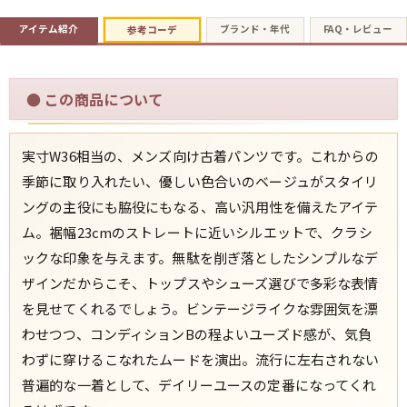
アイテム紹介
ブランド・年代
FAQ・レビュー
参考コーデ
すべての年代を見る
●
この商品について
週刊ラッシュアウト新聞
実寸W36相当の、メンズ向け古着パンツです。これからの
季節に取り入れたい、優しい色合いのベージュがスタイリ
古着コラム
ングの主役にも脇役にもなる、高い汎用性を備えたアイテ
ム。裾幅23cmのストレートに近いシルエットで、クラシ
メディア・イベント情報
ックな印象を与えます。無駄を削ぎ落としたシンプルなデ
ザインだからこそ、トップスやシューズ選びで多彩な表情
Youtube 古着屋Rush Out チャンネル
を見せてくれるでしょう。ビンテージライクな雰囲気を漂
わせつつ、コンディションBの程よいユーズド感が、気負
スタッフコーディネート
わずに穿けるこなれたムードを演出。流行に左右されない
普遍的な一着として、デイリーユースの定番になってくれ