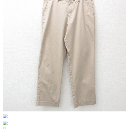
リーバイス
ック
ア行
カ行
サ行
タ行
ナ行
ハ行
マ行
ラ行
アイテムから探す
Search by Item
ジャケット
スウェット
セーター
長袖シャツ
半袖シャツ
Tシャツ
パンツ
レディース
子供服
雑貨/小物