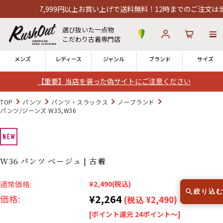
7,999円以上お買い上げで送料無料！12時までのご注文は当日出荷
選び抜いた一点物
こだわり古着専門店
メンズ
レディース
ジャンル
ブランド
サイズ
【重要】当店を装った偽サイトにご注意ください
ログイン
お気に入り
カート
TOP
パンツ
パンツ・スラックス
ノーブランド
パンツ/ジーンズ W35,W36
店舗一覧
→
全国7店舗・公式通販の比較
W36 パンツ ベージュ | 古着
12時までのご注文で当日出荷！
発送について
※対応不可：日祝、長期休暇、セール
通常価格:
¥2,490
(税込)
絞り込
¥2,264
価格:
(税込 ¥2,490)
[ポイント還元 24ポイント～]