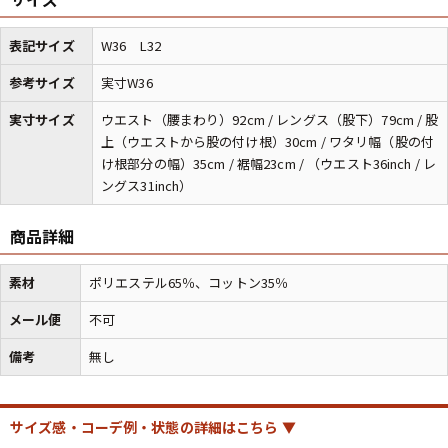
表記サイズ
W36 L32
マニアックから探す
Search by Maniac
参考サイズ
実寸W36
バンド
アニメ
映画
実寸サイズ
ウエスト（腰まわり）92cm / レングス（股下）79cm / 股
Tシャツ
Tシャツ
Tシャツ
上（ウエストから股の付け根）30cm / ワタリ幅（股の付
け根部分の幅）35cm / 裾幅23cm / （ウエスト36inch / レ
USA製
ボロ
ミリタリー
ングス31inch）
すべてのマニアックを見る
商品詳細
素材
ポリエステル65％、コットン35％
メール便
不可
年代から探す
Search by Period
備考
無し
90年代
80年代
70年代
サイズ感・コーデ例・状態の詳細はこちら ▼
60年代
50年代
40年代