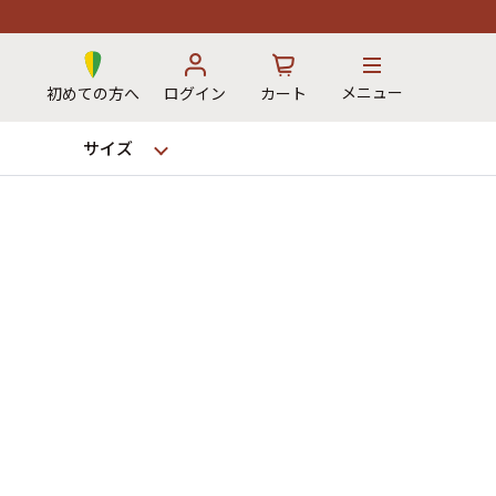
メニュー
初めての方へ
ログイン
カート
サイズ
お気に入り
カート
→
12時までのご注文で当日出荷！
※対応不可：日祝、長期休暇、セール