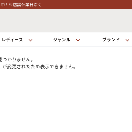
日除く
レディース
ジャンル
ブランド
見つかりません。
Ｌが変更されたため表示できません。
ログイン
店舗一覧
全国7店舗・公式通販の比較
発送について