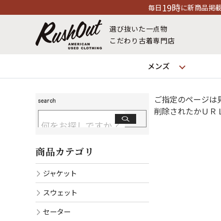
19時
毎日
に新商品掲載中！※店舗休業
選び抜いた一点物
こだわり古着専門店
メンズ
ご指定のページは
削除されたかＵＲ
商品カテゴリ
ジャケット
スウェット
セーター