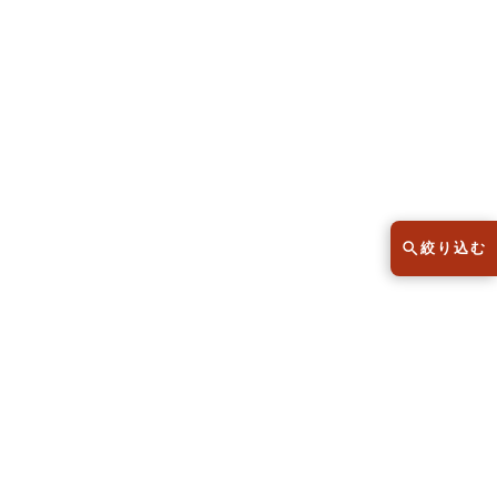
スウェット
セーター
半袖シャツ
Tシャツ
レディース
子供服
絞り込む
こだわりから探す
lar
Size
サイズから探す（メンズ）
XS
S
M
L
XL