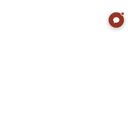
こだわりから探す
Search by Particular
サイズから探す（メンズ）
Search by Size
ジャケット
XS
S
M
L
XL
スウェット
XS
S
M
L
XL
長袖シャツ
XS
S
M
L
XL
半袖シャツ
XS
S
M
L
XL
Tシャツ
XS
S
M
L
XL
W30以下
W31,W32
パンツ
W33,W34
W35,W36