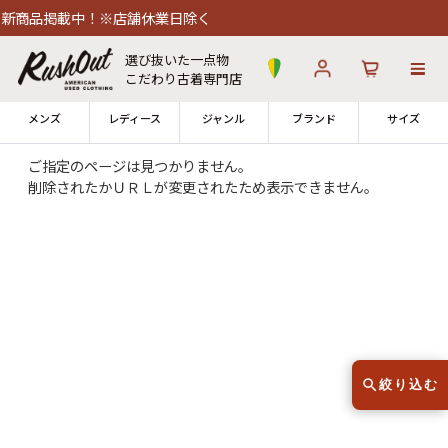
新商品掲載中！※店舗休業日除く
選び抜いた一点物
こだわり古着専門店
メンズ
レディース
ジャンル
ブランド
サイズ
ご指定のページは見つかりません。
削除されたかＵＲＬが変更されたため表示できません。
ログイン
お気に入り
カート
店舗一覧
→
全国7店舗・公式通販の比較
12時までのご注文で当日出荷！
発送について
※対応不可：日祝、長期休暇、セール
絞り込む