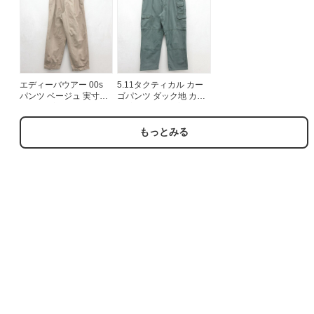
エディーバウアー 00s
5.11タクティカル カー
パンツ ベージュ 実寸
ゴパンツ ダック地 カー
W32 | 古着
キ 実寸W34 | 古着
もっとみる