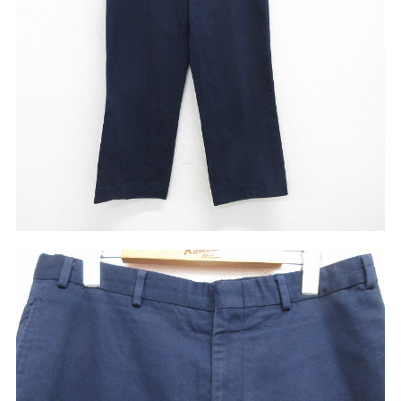
リーバイス
チック
ア行
カ行
サ行
タ行
ナ行
ハ行
マ行
ラ行
アイテムから探す
Search by Item
ジャケット
スウェット
セーター
長袖シャツ
半袖シャツ
Tシャツ
パンツ
レディース
子供服
雑貨/小物