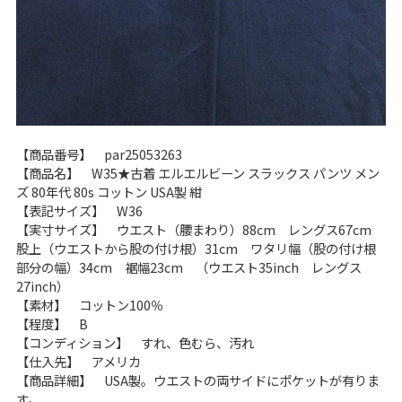
【商品番号】 par25053263
【商品名】 W35★古着 エルエルビーン スラックス パンツ メン
ズ 80年代 80s コットン USA製 紺
【表記サイズ】 W36
【実寸サイズ】 ウエスト（腰まわり）88cm レングス67cm
股上（ウエストから股の付け根）31cm ワタリ幅（股の付け根
部分の幅）34cm 裾幅23cm （ウエスト35inch レングス
27inch）
【素材】 コットン100％
【程度】 B
【コンディション】 すれ、色むら、汚れ
【仕入先】 アメリカ
【商品詳細】 USA製。ウエストの両サイドにポケットが有りま
す。