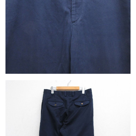
こだわりから探す
Search by Particular
サイズから探す（メンズ）
Search by Size
ジャケット
XS
S
M
L
XL
スウェット
XS
S
M
L
XL
長袖シャツ
XS
S
M
L
XL
半袖シャツ
XS
S
M
L
XL
Tシャツ
XS
S
M
L
XL
W30以下
W31,W32
パンツ
W33,W34
W35,W36