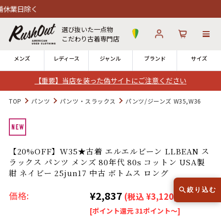
選び抜いた一点物
こだわり古着専門店
メンズ
レディース
ジャンル
ブランド
サイズ
【重要】当店を装った偽サイトにご注意ください
ログイン
お気に入り
カート
TOP
パンツ
パンツ・スラックス
パンツ/ジーンズ W35,W36
店舗一覧
→
全国7店舗・公式通販の比較
【20%OFF】W35★古着 エルエルビーン LLBEAN ス
ラックス パンツ メンズ 80年代 80s コットン USA製
12時までのご注文で当日出荷！
発送について
紺 ネイビー 25jun17 中古 ボトムス ロング
※対応不可：日祝、長期休暇、セール
絞り込む
¥2,837
価格:
(税込 ¥3,120)
[ポイント還元 31ポイント～]