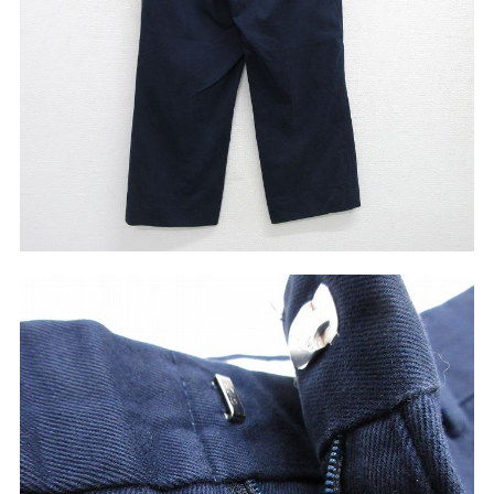
W37以上
マニアックから探す
Search by Maniac
バンド
アニメ
映画
Tシャツ
Tシャツ
Tシャツ
USA製
ボロ
ミリタリー
すべてのマニアックを見る
年代から探す
Search by Period
90年代
80年代
70年代