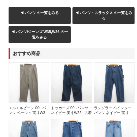
◀ パンツ の一覧をみる
◀ パンツ・スラックス の一覧をみ
る
◀ パンツ/ジーンズ W35,W36 の一
覧をみる
おすすめ商品
エルエルビーン 00s パ
ドッカーズ 00s パンツ
ラングラー ペインター
ンツ ベージュ 実寸W35 |
ネイビー 実寸W33 | 古着
パンツ ネイビー 実寸
古着
W34 | 古着