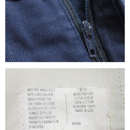
60年代
50年代
40年代
すべての年代を見る
週刊ラッシュアウト新聞
古着コラム
メディア・イベント情報
Youtube 古着屋Rush Out チャンネル
スタッフコーディネート