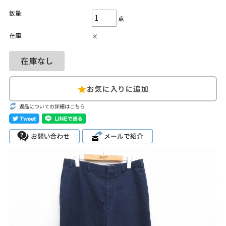
数量:
Search by Hotword
今週のHOTワード（7/29〜8/4）
点
在庫:
×
1
Tシャツ USA製
2
映画
3
ミリタリー
4
スターウォーズ
5
ラルフローレン
6
大きいサイズ
7
アニメ
8
ディズニー
ブランドから探す
Search by Brand
返品についての詳細はこちら
ザ・ノース・フェ
ラルフ ローレン
イス
チャンピオン
パタゴニア
カーハート
ディッキーズ
アディダス
ナイキ
ラッセル・アスレ