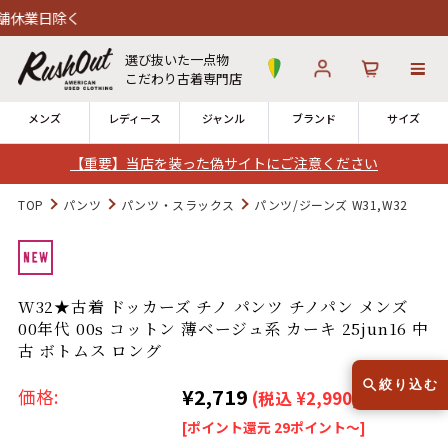
選び抜いた一点物
こだわり古着専門店
メンズ
レディース
ジャンル
ブランド
サイズ
【重要】当店を装った偽サイトにご注意ください
ログイン
お気に入り
カート
TOP
パンツ
パンツ・スラックス
パンツ/ジーンズ W31,W32
店舗一覧
→
全国7店舗・公式通販の比較
W32★古着 ドッカーズ チノ パンツ チノパン メンズ
00年代 00s コットン 薄ベージュ系 カーキ 25jun16 中
12時までのご注文で当日出荷！
発送について
古 ボトムス ロング
※対応不可：日祝、長期休暇、セール
絞り込む
¥2,719
価格:
(税込 ¥2,990)
[ポイント還元 29ポイント～]