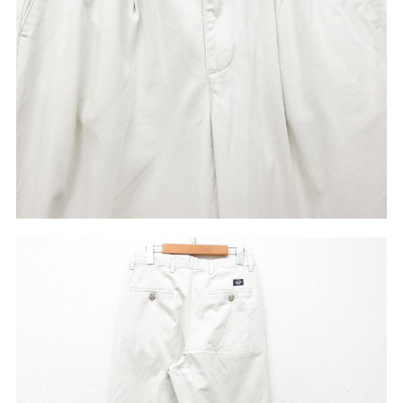
こだわりから探す
Search by Particular
サイズから探す（メンズ）
Search by Size
ジャケット
XS
S
M
L
XL
スウェット
XS
S
M
L
XL
長袖シャツ
XS
S
M
L
XL
半袖シャツ
XS
S
M
L
XL
Tシャツ
XS
S
M
L
XL
W30以下
W31,W32
パンツ
W33,W34
W35,W36