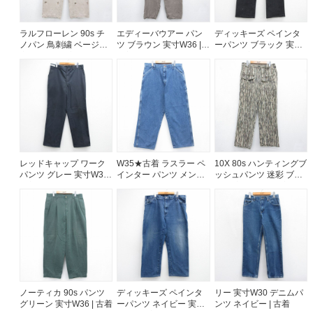
ラルフローレン 90s チ
エディーバウアー パン
ディッキーズ ペインタ
ノパン 鳥刺繍 ベージュ
ツ ブラウン 実寸W36 |
ーパンツ ブラック 実寸
実寸W34 | 古着
古着
W37 | 古着
レッドキャップ ワーク
W35★古着 ラスラー ペ
10X 80s ハンティングブ
パンツ グレー 実寸W36 |
インター パンツ メンズ
ッシュパンツ 迷彩 ブラ
古着
コットン ネイビー デニ
ウン 実寸W32 | 古着
ム 26aug07
ノーティカ 90s パンツ
ディッキーズ ペインタ
リー 実寸W30 デニムパ
グリーン 実寸W36 | 古着
ーパンツ ネイビー 実寸
ンツ ネイビー | 古着