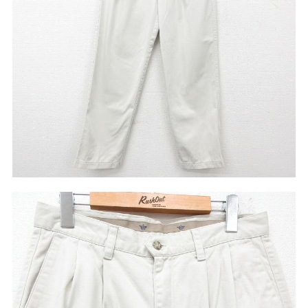
リーバイス
チック
ア行
カ行
サ行
タ行
ナ行
ハ行
マ行
ラ行
アイテムから探す
Search by Item
ジャケット
スウェット
セーター
長袖シャツ
半袖シャツ
Tシャツ
パンツ
レディース
子供服
雑貨/小物