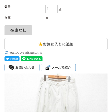
数量:
Search by Hotword
今週のHOTワード（7/29〜8/4）
点
在庫:
×
1
Tシャツ USA製
2
映画
3
ミリタリー
4
スターウォーズ
5
ラルフローレン
6
大きいサイズ
7
アニメ
8
ディズニー
ブランドから探す
Search by Brand
返品についての詳細はこちら
ザ・ノース・フェ
ラルフ ローレン
イス
チャンピオン
パタゴニア
カーハート
ディッキーズ
アディダス
ナイキ
ラッセル・アスレ