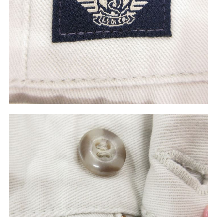
60年代
50年代
40年代
すべての年代を見る
週刊ラッシュアウト新聞
古着コラム
メディア・イベント情報
Youtube 古着屋Rush Out チャンネル
スタッフコーディネート