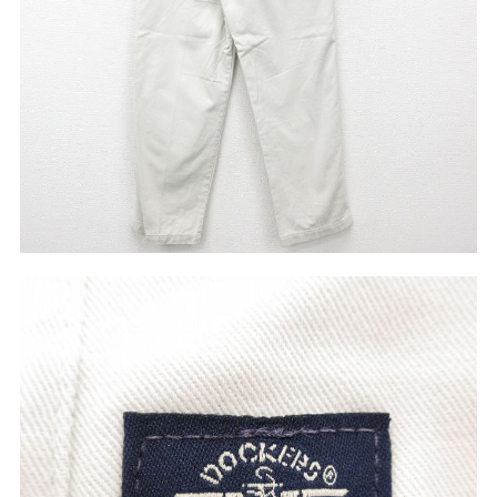
W37以上
マニアックから探す
Search by Maniac
バンド
アニメ
映画
Tシャツ
Tシャツ
Tシャツ
USA製
ボロ
ミリタリー
すべてのマニアックを見る
年代から探す
Search by Period
90年代
80年代
70年代