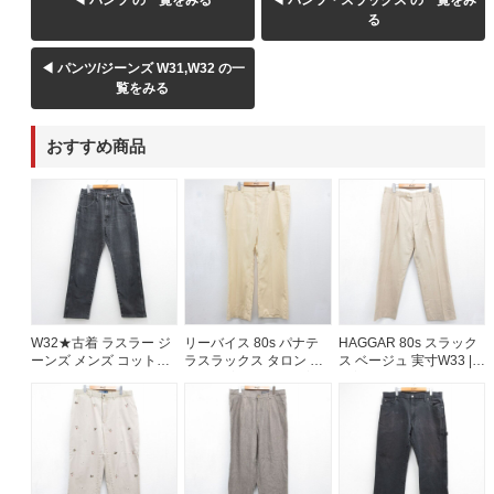
る
◀ パンツ/ジーンズ W31,W32 の一
覧をみる
おすすめ商品
W32★古着 ラスラー ジ
リーバイス 80s パナテ
HAGGAR 80s スラック
ーンズ メンズ コットン
ラスラックス タロン ベ
ス ベージュ 実寸W33 |
ブラック デニム
ージュ 実寸W41 | 古着
古着
26aug07