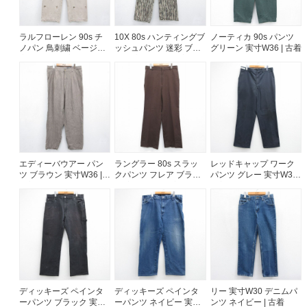
ラルフローレン 90s チ
10X 80s ハンティングブ
ノーティカ 90s パンツ
ノパン 鳥刺繍 ベージュ
ッシュパンツ 迷彩 ブラ
グリーン 実寸W36 | 古着
実寸W34 | 古着
ウン 実寸W32 | 古着
エディーバウアー パン
ラングラー 80s スラッ
レッドキャップ ワーク
ツ ブラウン 実寸W36 |
クパンツ フレア ブラウ
パンツ グレー 実寸W36 |
古着
ン 実寸W33 | 古着
古着
ディッキーズ ペインタ
ディッキーズ ペインタ
リー 実寸W30 デニムパ
ーパンツ ブラック 実寸
ーパンツ ネイビー 実寸
ンツ ネイビー | 古着