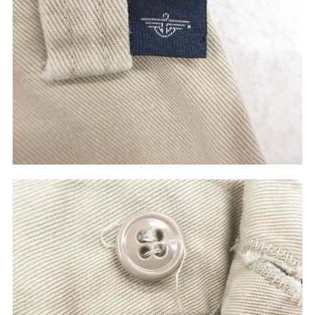
60年代
50年代
40年代
すべての年代を見る
週刊ラッシュアウト新聞
古着コラム
メディア・イベント情報
Youtube 古着屋Rush Out チャンネル
スタッフコーディネート