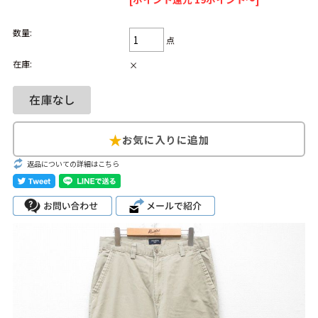
Search by Hotword
今週のHOTワード（7/29〜8/4）
数量:
点
1
Tシャツ USA製
2
映画
3
ミリタリー
4
スターウォーズ
在庫:
×
5
ラルフローレン
6
大きいサイズ
7
アニメ
8
ディズニー
ブランドから探す
Search by Brand
返品についての詳細はこちら
ザ・ノース・フェ
ラルフ ローレン
イス
チャンピオン
パタゴニア
カーハート
ディッキーズ
アディダス
ナイキ
ラッセル・アスレ