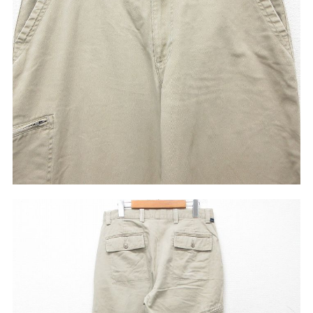
こだわりから探す
Search by Particular
サイズから探す（メンズ）
Search by Size
ジャケット
XS
S
M
L
XL
スウェット
XS
S
M
L
XL
長袖シャツ
XS
S
M
L
XL
半袖シャツ
XS
S
M
L
XL
Tシャツ
XS
S
M
L
XL
W30以下
W31,W32
パンツ
W33,W34
W35,W36