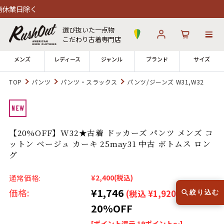
選び抜いた一点物
こだわり古着専門店
メンズ
レディース
ジャンル
ブランド
サイズ
TOP
パンツ
パンツ・スラックス
パンツ/ジーンズ W31,W32
ログイン
お気に入り
カート
店舗一覧
【20%OFF】W32★古着 ドッカーズ パンツ メンズ コ
→
全国7店舗・公式通販の比較
ットン ベージュ カーキ 25may31 中古 ボトムス ロン
グ
12時までのご注文で当日出荷！
発送について
※対応不可：日祝、長期休暇、セール
通常価格:
¥2,400
(税込)
¥1,746
価格:
(税込 ¥1,920)
絞り込む
20%OFF
[ポイント還元 19ポイント～]