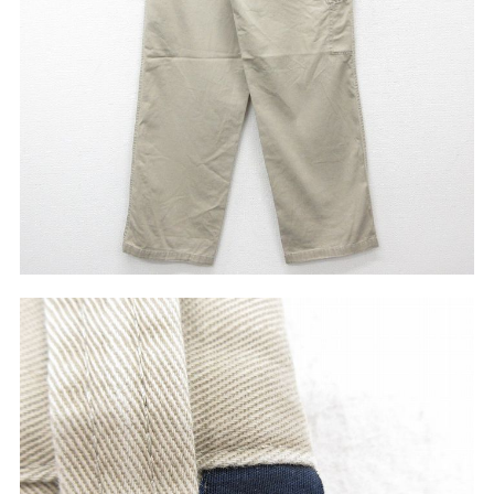
W37以上
マニアックから探す
Search by Maniac
バンド
アニメ
映画
Tシャツ
Tシャツ
Tシャツ
USA製
ボロ
ミリタリー
すべてのマニアックを見る
年代から探す
Search by Period
90年代
80年代
70年代