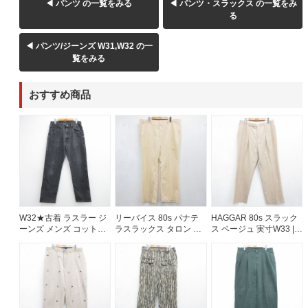
◀ パンツ の一覧をみる
◀ パンツ・スラックス の一覧をみ
る
◀ パンツ/ジーンズ W31,W32 の一
覧をみる
おすすめ商品
W32★古着 ラスラー ジ
リーバイス 80s パナテ
HAGGAR 80s スラック
ーンズ メンズ コットン
ラスラックス タロン ベ
ス ベージュ 実寸W33 |
ブラック デニム
ージュ 実寸W41 | 古着
古着
26aug07