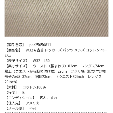
【商品番号】 par25050811
【商品名】 W32★古着 ドッカーズ パンツ メンズ コットン ベー
ジュ
【表記サイズ】 W32 L30
【実寸サイズ】 ウエスト（腰まわり）82cm レングス74cm
股上（ウエストから股の付け根）29cm ワタリ幅（股の付け根
部分の幅）32cm 裾幅23cm （ウエスト32inch レングス
29inch）
【素材】 コットン100％
【程度】 B
【コンディション】 汚れ、すれ
【仕入先】 アメリカ
【メール便】 不可