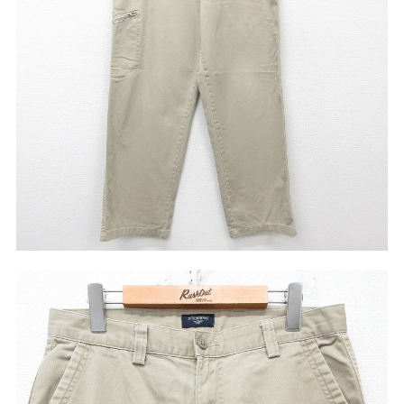
リーバイス
チック
ア行
カ行
サ行
タ行
ナ行
ハ行
マ行
ラ行
アイテムから探す
Search by Item
ジャケット
スウェット
セーター
長袖シャツ
半袖シャツ
Tシャツ
パンツ
レディース
子供服
雑貨/小物