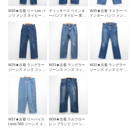
W30★古着 リー Lee パ
ディッキーズ ペインタ
W35★古着 ラスラー ペ
ンツ メンズ ネイビー デ
ーパンツ ネイビー 実寸
インター パンツ メンズ
ニム 26aug07
W41 | 古着
コットン ネイビー デニ
ム 26aug07
W29★古着 ラングラー
W33★古着 ラングラー
W32★古着 ラングラー
ジーンズ メンズ コット
ジーンズ メンズ コット
ジーンズ メンズ ヒゲ ネ
ン ネイビー デニム
ン ネイビー デニム
イビー デニム 26aug07
26aug07
26aug07
W37★古着 リーバイス
W39★古着 ラルフロー
Levis 560 ジーンズ メン
レン ブランド ジーンズ
ズ コットン ネイビー デ
メンズ ヒゲ コットン ネ