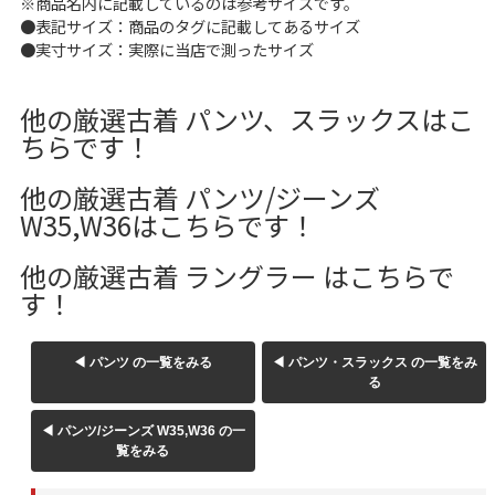
※商品名内に記載しているのは参考サイズです。
W37以上
●表記サイズ：商品のタグに記載してあるサイズ
●実寸サイズ：実際に当店で測ったサイズ
他の厳選古着 パンツ、スラックスはこ
マニアックから探す
Search by Maniac
ちらです！
バンド
アニメ
映画
他の厳選古着 パンツ/ジーンズ
Tシャツ
Tシャツ
Tシャツ
W35,W36はこちらです！
USA製
ボロ
ミリタリー
他の厳選古着 ラングラー はこちらで
す！
すべてのマニアックを見る
◀ パンツ の一覧をみる
◀ パンツ・スラックス の一覧をみ
る
年代から探す
Search by Period
◀ パンツ/ジーンズ W35,W36 の一
覧をみる
90年代
80年代
70年代