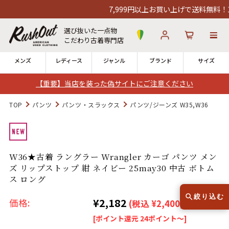
7,999円以上お買い上げで送料無料！12
選び抜いた一点物
こだわり古着専門店
メンズ
レディース
ジャンル
ブランド
サイズ
【重要】当店を装った偽サイトにご注意ください
ログイン
お気に入り
カート
TOP
パンツ
パンツ・スラックス
パンツ/ジーンズ W35,W36
店舗一覧
→
全国7店舗・公式通販の比較
W36★古着 ラングラー Wrangler カーゴ パンツ メン
ズ リップストップ 紺 ネイビー 25may30 中古 ボトム
12時までのご注文で当日出荷！
発送について
ス ロング
※対応不可：日祝、長期休暇、セール
絞り込む
¥2,182
価格:
(税込 ¥2,400)
[ポイント還元 24ポイント～]