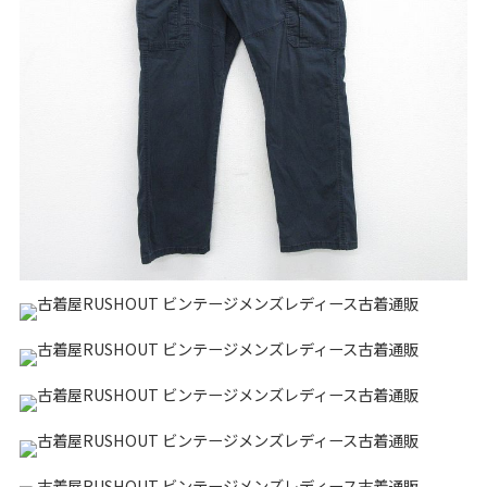
リーバイス
チック
ア行
カ行
サ行
タ行
ナ行
ハ行
マ行
ラ行
アイテムから探す
Search by Item
ジャケット
スウェット
セーター
長袖シャツ
半袖シャツ
Tシャツ
パンツ
レディース
子供服
雑貨/小物