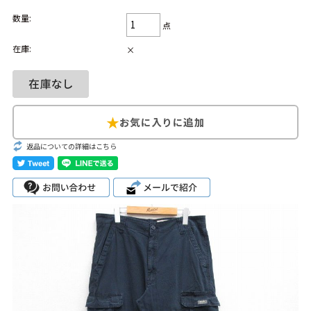
数量:
Search by Hotword
今週のHOTワード（7/29〜8/4）
点
在庫:
×
1
Tシャツ USA製
2
映画
3
ミリタリー
4
スターウォーズ
5
ラルフローレン
6
大きいサイズ
7
アニメ
8
ディズニー
ブランドから探す
Search by Brand
返品についての詳細はこちら
ザ・ノース・フェ
ラルフ ローレン
イス
チャンピオン
パタゴニア
カーハート
ディッキーズ
アディダス
ナイキ
ラッセル・アスレ