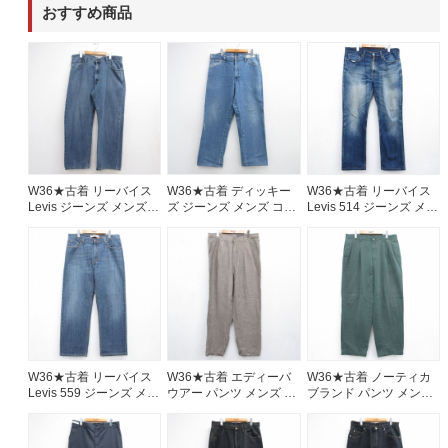
おすすめ商品
60年代
50年代
40年代
すべての年代を見る
W36★古着 リーバイス
W36★古着 ディッキー
W36★古着 リーバイス
週刊ラッシュアウト新聞
Levis ジーンズ メンズ
ズ ジーンズ メンズ コッ
Levis 514 ジーンズ メン
コットン ネイビー デニ
トン ネイビー デニム
ズ ヒゲ ネイビー デニム
ム 26aug07
26aug07
26aug07
古着コラム
メディア・イベント情報
Youtube 古着屋Rush Out チャンネル
W36★古着 リーバイス
W36★古着 エディーバ
W36★古着 ノーティカ
Levis 559 ジーンズ メン
ウアー パンツ メンズ リ
ブランド パンツ メンズ
ズ ヒゲ ネイビー デニム
ネン ブラウン 26aug07
90年代 90s コットン グ
スタッフコーディネート
26aug07
リーン 26aug07