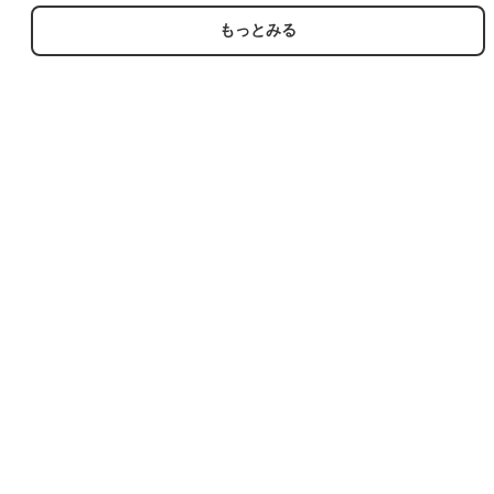
ニム 26aug07
イビー デニム【spe】
26aug07
もっとみる