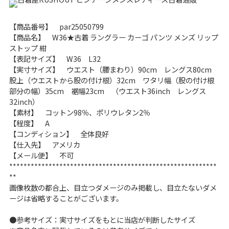
こだわりから探す
Search by Particular
【商品番号】 par25050799
【商品名】 W36★古着 ラングラー カーゴ パンツ メンズ リップ
ストップ 紺
サイズから探す（メンズ）
Search by Size
【表記サイズ】 W36 L32
【実寸サイズ】 ウエスト（腰まわり）90cm レングス80cm
ジャケット
XS
S
M
L
XL
股上（ウエストから股の付け根）32cm ワタリ幅（股の付け根
部分の幅）35cm 裾幅23cm （ウエスト36inch レングス
スウェット
XS
S
M
L
XL
32inch）
【素材】 コットン98％、ポリウレタン2％
長袖シャツ
XS
S
M
L
XL
【程度】 A
【コンディション】 全体良好
半袖シャツ
XS
S
M
L
XL
【仕入先】 アメリカ
【メール便】 不可
**********************************************************
Tシャツ
XS
S
M
L
XL
**
画像枚数の都合上、目立つダメージのみ掲載し、目立たないダメ
W30以下
W31,W32
ージは省略することがございます。
パンツ
W33,W34
W35,W36
●参考サイズ：実寸サイズをもとに当店が判断したサイズ