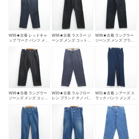
ご利用案内
お客様の声
レビュー1万件突破
お気に入りリスト
W36★古着 レッドキャ
W36★古着 ラスラー ジ
W36★古着 ラングラー
会員登録
ップ ワーク パンツ メン
ーンズ メンズ コットン
ジーンズ メンズ ブラウ
ズ グレー 26aug07
ブラウン デニム
ン デニム 26aug07
メルマガ登録
26aug07
会社概要
店舗一覧
古着卸売
特定商取引法に基づく表示
プライバシーポリシー
W36★古着 ラングラー
W30★古着 ラルフロー
W31★古着 シアーズ ス
ジーンズ メンズ コット
レン ブランド チノ パン
ラック パンツ メンズ 80
お問い合わせ
ン ブラウン デニム
ツ チノパン メンズ 90年
年代 80s ネイビー
26aug07
代 90s コットン ネイビ
26aug07
ー 26aug07