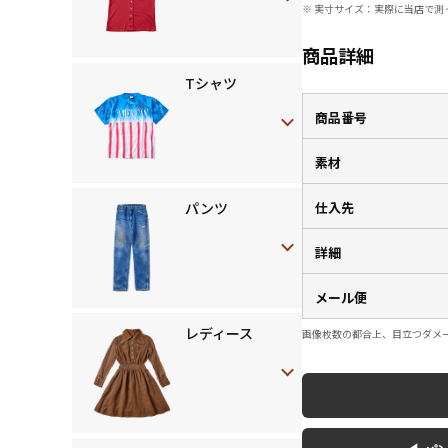
※ 実寸サイズ：実際に当店で測
商品詳細
Tシャツ
商品番号
素材
パンツ
仕入先
詳細
メール便
レディース
画像枚数の都合上、目立つダメ