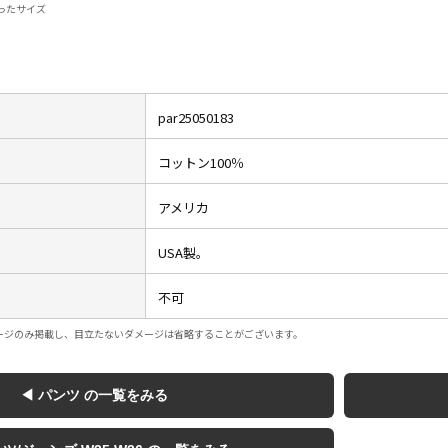
ったサイズ
Tシャツ
USA製
par25050183
すべてのマ
コットン100％
アメリカ
Searc
USA製。
不可
90年代
ージのみ掲載し、目立たないダメージは省略することがございます。
60年代
◀ パンツ の一覧をみる