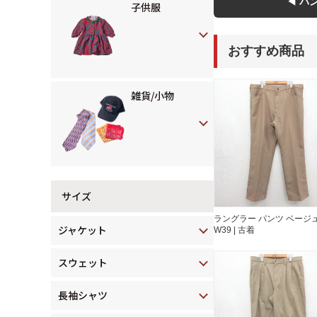
◀ パ
子供服
おすすめ商品
雑貨/小物
サイズ
ラングラー パンツ ベージュ
ジャケット
W39 | 古着
スウェット
長袖シャツ