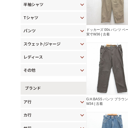
半袖シャツ
Tシャツ
パンツ
ドッカーズ 00s パンツ ベ
実寸W36 | 古着
スウェット/ジャージ
レディース
その他
ブランド
G.H.BASS パンツ ブラウ
ア行
W34 | 古着
カ行
サ行