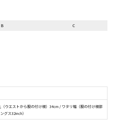
XS
S
M
L
XL
B
C
XS
S
M
L
XL
XS
S
M
L
XL
XS
S
M
L
XL
W30以下
W31,W32
W33,W34
W35,W36
W37以上
 股上（ウエストから股の付け根）34cm / ワタリ幅（股の付け根部
y Maniac
マニアックから探す
レングス32inch）
アニメ
映画