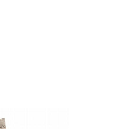
d
今週のHOTワード（7/29〜8/4）
2
映画
3
ミリタリー
4
スターウォーズ
6
大きいサイズ
7
アニメ
ブランドから探す
ン
ザ・ノース・フェイス