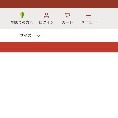
メニュー
初めての方へ
ログイン
カート
サイズ
お気に入り
カート
→
12時までのご注文で当日出荷！
※対応不可：日祝、長期休暇、セール