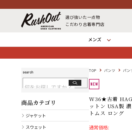
選び抜いた一点物
こだわり古着専門店
メンズ
TOP
パンツ
パン
W36★古着 HAG
商品カテゴリ
ットン USA製 濃
トムス ロング
ジャケット
スウェット
通常価格: