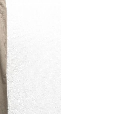
パタゴニア
ディッキーズ
ナイキ
ラッセル・アスレチック
サ行
タ行
ナ行
ラ行
イテムから探す