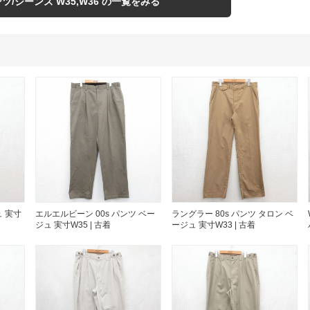
すべての
ンツ/ジーンズ W35,W36 の一覧をみる
週刊ラッシュアウ
古着コラム
メディア・イベン
Youtube 古着屋R
 実寸
エルエルビーン 00s パンツ ベー
ラングラー 80s パンツ タロン ベ
ジュ 実寸W35 | 古着
ージュ 実寸W33 | 古着
スタッフコーディ
ご利用案内