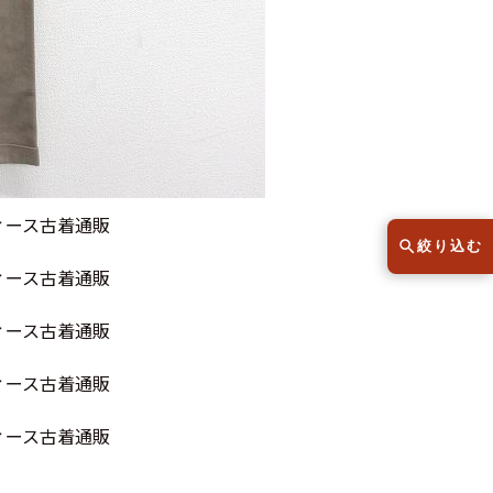
スウェット
セーター
半袖シャツ
Tシャツ
レディース
子供服
絞り込む
こだわりから探す
lar
Size
サイズから探す（メンズ）
XS
S
M
L
XL