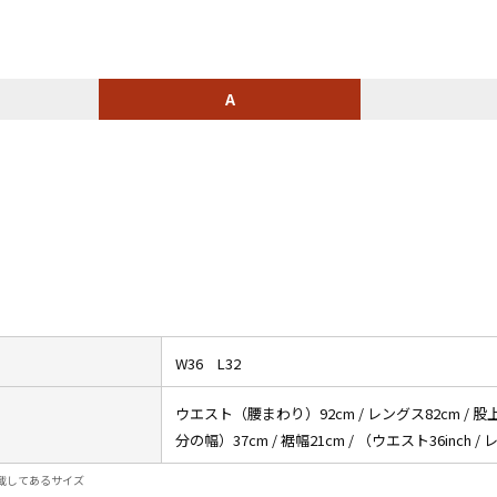
スウェット
A
長袖シャツ
半袖シャツ
Tシャツ
パンツ
W36 L32
ウエスト（腰まわり）92cm / レングス82cm /
Search b
分の幅）37cm / 裾幅21cm / （ウエスト36inch / 
載してあるサイズ
バンド