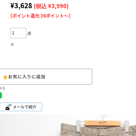
¥3,628
(税込 ¥3,990)
[ポイント還元 39ポイント～]
点
Search by Hotwor
×
1
Tシャツ USA製
5
ラルフローレン
8
ディズニー
ちら
Search by Brand
ラルフ ローレ