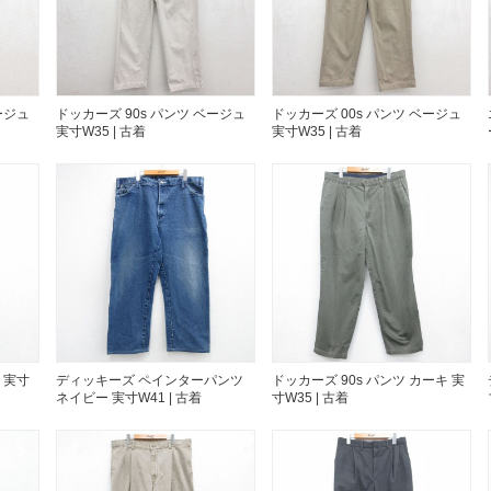
お客様の声
レビュー1
お気に入りリスト
会員登録
ージュ
ドッカーズ 90s パンツ ベージュ
ドッカーズ 00s パンツ ベージュ
メルマガ登録
実寸W35 | 古着
実寸W35 | 古着
会社概要
店舗一覧
古着卸売
特定商取引法に基づく
プライバシーポリシー
お問い合わせ
ン 実寸
ディッキーズ ペインターパンツ
ドッカーズ 90s パンツ カーキ 実
ネイビー 実寸W41 | 古着
寸W35 | 古着