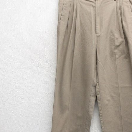
チャンピオン
カーハート
アディダス
リーバイス
ア行
カ行
ハ行
マ行
ア
Search by Item