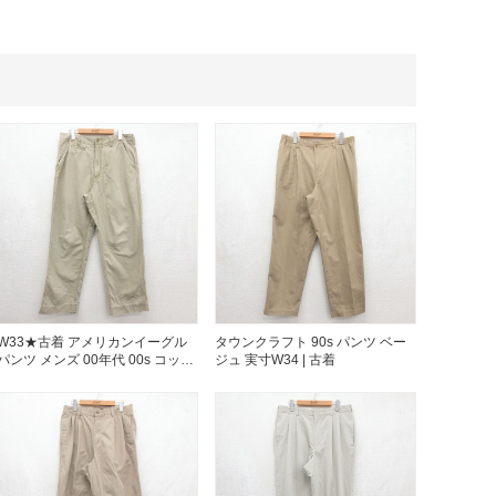
年代を見る
ト新聞
ト情報
ush Out チャンネル
W33★古着 アメリカンイーグル
タウンクラフト 90s パンツ ベー
パンツ メンズ 00年代 00s コット
ジュ 実寸W34 | 古着
ン ベージュ 26aug05
ネート