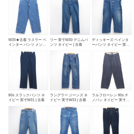
ご利用案内
お客様の声
レビュー1万件突破
お気に入りリスト
会員登録
W35★古着 ラスラー ペ
リー 実寸W30 デニムパ
ディッキーズ ペインタ
インター パンツ メンズ
ンツ ネイビー | 古着
ーパンツ ネイビー 実寸
メルマガ登録
コットン ネイビー デニ
W41 | 古着
ム 26aug07
会社概要
店舗一覧
古着卸売
特定商取引法に基づく表示
プライバシーポリシー
80s スラックパンツ ネ
ラングラー ジーンズ ネ
ラルフローレン 90s チ
お問い合わせ
イビー 実寸W31 | 古着
イビー 実寸W33 | 古着
ノパン ネイビー 実寸
W30 | 古着