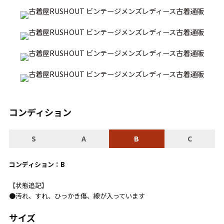
こだわりから探す
Search by Particular
サイズから探す（メンズ）
Search by Size
ジャケット
XS
S
M
L
XL
スウェット
XS
S
M
L
XL
コンディション
長袖シャツ
XS
S
M
L
XL
S
A
B
C
半袖シャツ
XS
S
M
L
XL
Tシャツ
XS
S
M
L
XL
コンディション：B
W30以下
W31,W32
【状態追記】
●汚れ、すれ、ひっかき傷、線が入っています
パンツ
W33,W34
W35,W36
サイズ