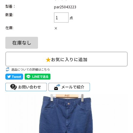
型番：
par25043223
Search by Hotword
今週のHOTワード（7/29〜8/4）
数量:
点
1
Tシャツ USA製
2
映画
3
ミリタリー
4
スターウォーズ
在庫:
×
5
ラルフローレン
6
大きいサイズ
7
アニメ
8
ディズニー
ブランドから探す
Search by Brand
返品についての詳細はこちら
ザ・ノース・フェ
ラルフ ローレン
イス
チャンピオン
パタゴニア
カーハート
ディッキーズ
アディダス
ナイキ
ラッセル・アスレ