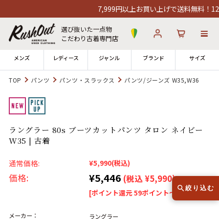
7,999円以上お買い上げで送料無料！12時
選び抜いた一点物
こだわり古着専門店
メンズ
レディース
ジャンル
ブランド
サイズ
TOP
パンツ
パンツ・スラックス
パンツ/ジーンズ W35,W36
ログイン
お気に入り
カート
店舗一覧
ラングラー 80s ブーツカットパンツ タロン ネイビー
→
全国7店舗・公式通販の比較
W35 | 古着
12時までのご注文で当日出荷！
通常価格:
¥5,990
(税込)
発送について
※対応不可：日祝、長期休暇、セール
¥5,446
価格:
(税込 ¥5,990)
絞り込む
[ポイント還元 59ポイント～]
メーカー：
ラングラー