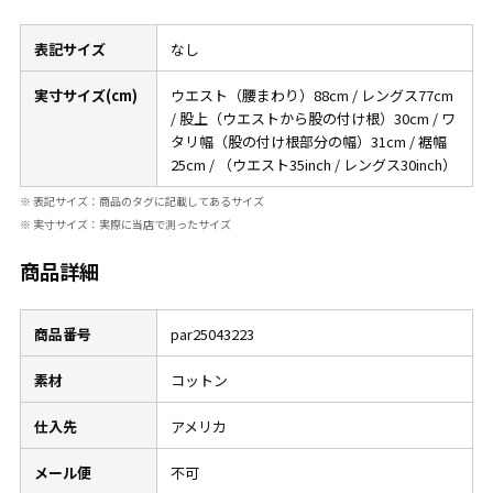
W37以上
表記サイズ
なし
実寸サイズ(cm)
ウエスト（腰まわり）88cm / レングス77cm
マニアックから探す
Search by Maniac
/ 股上（ウエストから股の付け根）30cm / ワ
タリ幅（股の付け根部分の幅）31cm / 裾幅
25cm / （ウエスト35inch / レングス30inch）
バンド
アニメ
映画
Tシャツ
Tシャツ
Tシャツ
※ 表記サイズ：商品のタグに記載してあるサイズ
※ 実寸サイズ：実際に当店で測ったサイズ
USA製
ボロ
ミリタリー
商品詳細
すべてのマニアックを見る
商品番号
par25043223
素材
コットン
年代から探す
Search by Period
仕入先
アメリカ
メール便
不可
90年代
80年代
70年代