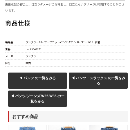
画像枚数の都合上、目立つダメージのみ掲載し、目立たないダメージは省略することがござ
60年代
50年代
40年代
います。
商品仕様
すべての年代を見る
製品名:
ラングラー 80s ブーツカットパンツ タロン ネイビー W35 | 古着
型番:
par25043223
週刊ラッシュアウト新聞
メーカー:
ラングラー
区分:
中古
古着コラム
◀ パンツ の一覧をみる
◀ パンツ・スラックス の一覧をみ
る
メディア・イベント情報
◀ パンツ/ジーンズ W35,W36 の一
覧をみる
Youtube 古着屋Rush Out チャンネル
おすすめ商品
スタッフコーディネート