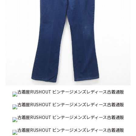
リーバイス
チック
ア行
カ行
サ行
タ行
ナ行
ハ行
マ行
ラ行
アイテムから探す
Search by Item
ジャケット
スウェット
セーター
長袖シャツ
半袖シャツ
Tシャツ
パンツ
レディース
子供服
雑貨/小物